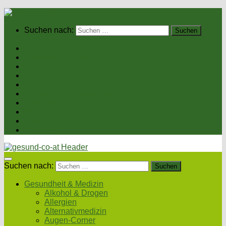
Suchen nach:
Home
Gesundheit & Medizin
Gesunde Ernährung
Unsere Kochrezepte
Unser Magazin
Sexualität & Partnerschaft
Fitness & Beauty
Wellness & Reisen
Eltern & Kind
Podcasts
Suchen nach:
Gesundheit & Medizin
Alkohol & Drogen
Allergien
Alternativmedizin
Augen-Corner