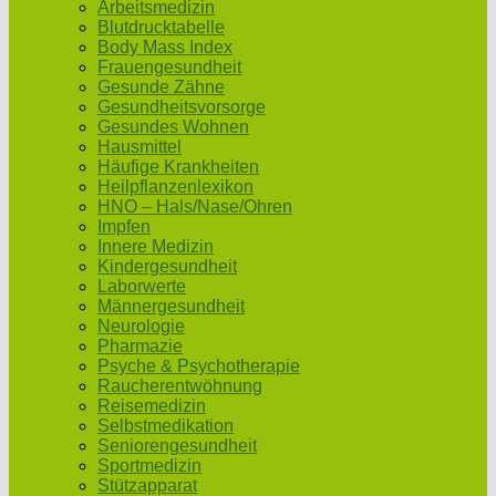
Arbeitsmedizin
Blutdrucktabelle
Body Mass Index
Frauengesundheit
Gesunde Zähne
Gesundheitsvorsorge
Gesundes Wohnen
Hausmittel
Häufige Krankheiten
Heilpflanzenlexikon
HNO – Hals/Nase/Ohren
Impfen
Innere Medizin
Kindergesundheit
Laborwerte
Männergesundheit
Neurologie
Pharmazie
Psyche & Psychotherapie
Raucherentwöhnung
Reisemedizin
Selbstmedikation
Seniorengesundheit
Sportmedizin
Stützapparat