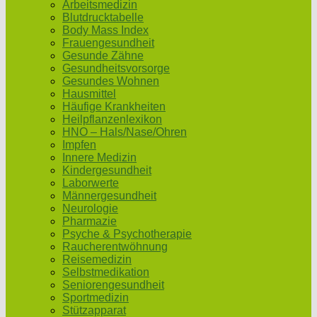
Arbeitsmedizin
Blutdrucktabelle
Body Mass Index
Frauengesundheit
Gesunde Zähne
Gesundheitsvorsorge
Gesundes Wohnen
Hausmittel
Häufige Krankheiten
Heilpflanzenlexikon
HNO – Hals/Nase/Ohren
Impfen
Innere Medizin
Kindergesundheit
Laborwerte
Männergesundheit
Neurologie
Pharmazie
Psyche & Psychotherapie
Raucherentwöhnung
Reisemedizin
Selbstmedikation
Seniorengesundheit
Sportmedizin
Stützapparat