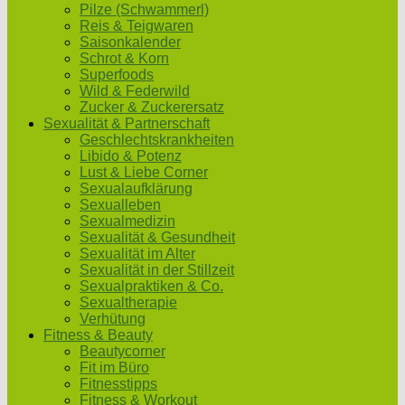
Pilze (Schwammerl)
Reis & Teigwaren
Saisonkalender
Schrot & Korn
Superfoods
Wild & Federwild
Zucker & Zuckerersatz
Sexualität & Partnerschaft
Geschlechtskrankheiten
Libido & Potenz
Lust & Liebe Corner
Sexualaufklärung
Sexualleben
Sexualmedizin
Sexualität & Gesundheit
Sexualität im Alter
Sexualität in der Stillzeit
Sexualpraktiken & Co.
Sexualtherapie
Verhütung
Fitness & Beauty
Beautycorner
Fit im Büro
Fitnesstipps
Fitness & Workout