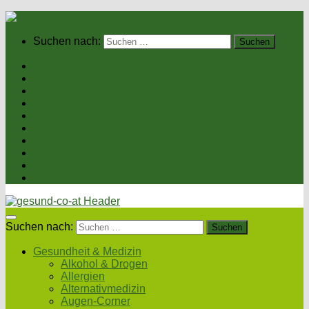
Suchen nach:
Home
Gesundheit & Medizin
Gesunde Ernährung
Unsere Kochrezepte
Unser Magazin
Sexualität & Partnerschaft
Fitness & Beauty
Wellness & Reisen
Eltern & Kind
Podcasts
Suchen nach:
Gesundheit & Medizin
Alkohol & Drogen
Allergien
Alternativmedizin
Augen-Corner