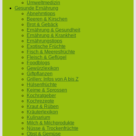
Umweltmedizin
Gesunde Ernährung
Abnehmtipps
Beeren & Kirschen
Brot & Gebäck
Ernährung & Gesundheit
Ernährung & Krankheit
Ernährungstipps
Exotische Früchte
Fisch & Meeresfrüchte
Fleisch & Geflügel
Foodblogs
Gewürzlexikon
Giftpflanzen
Grillen: Infos von A bis Z
Hülsenfrüchte
Keime & Sprossen
Kochratgeber
Kochrezepte
Kraut & Rüben
Kräuterlexikon
Kulinarium
Milch & Milchprodukte
Nüsse & Trockenfrüchte
Obst & Gemüse