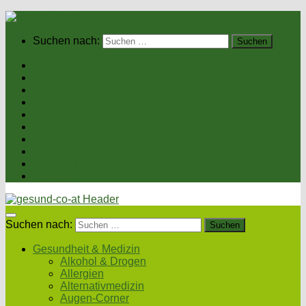
Suchen nach:
Home
Gesundheit & Medizin
Gesunde Ernährung
Unsere Kochrezepte
Unser Magazin
Sexualität & Partnerschaft
Fitness & Beauty
Wellness & Reisen
Eltern & Kind
Podcasts
Suchen nach:
Gesundheit & Medizin
Alkohol & Drogen
Allergien
Alternativmedizin
Augen-Corner