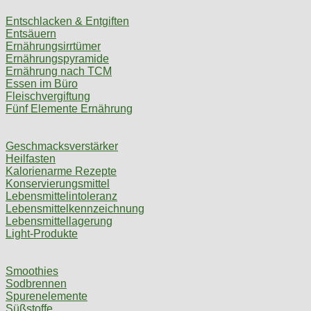
Entschlacken & Entgiften
Entsäuern
Ernährungsirrtümer
Ernährungspyramide
Ernährung nach TCM
Essen im Büro
Fleischvergiftung
Fünf Elemente Ernährung
Geschmacksverstärker
Heilfasten
Kalorienarme Rezepte
Konservierungsmittel
Lebensmittelintoleranz
Lebensmittelkennzeichnung
Lebensmittellagerung
Light-Produkte
Smoothies
Sodbrennen
Spurenelemente
Süßstoffe