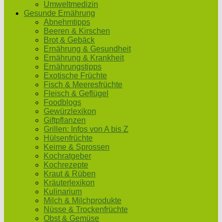
Umweltmedizin
Gesunde Ernährung
Abnehmtipps
Beeren & Kirschen
Brot & Gebäck
Ernährung & Gesundheit
Ernährung & Krankheit
Ernährungstipps
Exotische Früchte
Fisch & Meeresfrüchte
Fleisch & Geflügel
Foodblogs
Gewürzlexikon
Giftpflanzen
Grillen: Infos von A bis Z
Hülsenfrüchte
Keime & Sprossen
Kochratgeber
Kochrezepte
Kraut & Rüben
Kräuterlexikon
Kulinarium
Milch & Milchprodukte
Nüsse & Trockenfrüchte
Obst & Gemüse