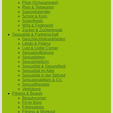
Pilze (Schwammerl)
Reis & Teigwaren
Saisonkalender
Schrot & Korn
Superfoods
Wild & Federwild
Zucker & Zuckerersatz
Sexualität & Partnerschaft
Geschlechtskrankheiten
Libido & Potenz
Lust & Liebe Corner
Sexualaufklärung
Sexualleben
Sexualmedizin
Sexualität & Gesundheit
Sexualität im Alter
Sexualität in der Stillzeit
Sexualpraktiken & Co.
Sexualtherapie
Verhütung
Fitness & Beauty
Beautycorner
Fit im Büro
Fitnesstipps
Fitness & Workout