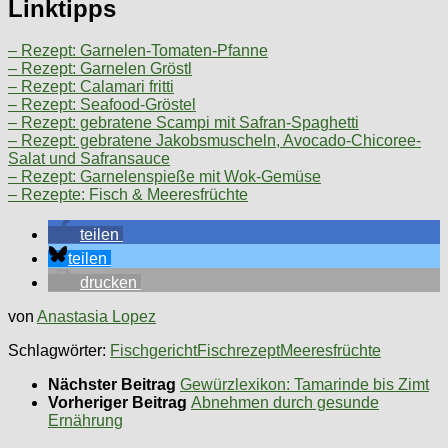
Linktipps
– Rezept: Garnelen-Tomaten-Pfanne
– Rezept: Garnelen Gröstl
– Rezept: Calamari fritti
– Rezept: Seafood-Gröstel
– Rezept: gebratene Scampi mit Safran-Spaghetti
– Rezept: gebratene Jakobsmuscheln, Avocado-Chicoree-
Salat und Safransauce
– Rezept: Garnelenspieße mit Wok-Gemüse
– Rezepte: Fisch & Meeresfrüchte
teilen
teilen
drucken
von
Anastasia Lopez
Schlagwörter:
Fischgericht
Fischrezept
Meeresfrüchte
Nächster Beitrag
Gewürzlexikon: Tamarinde bis Zimt
Vorheriger Beitrag
Abnehmen durch gesunde
Ernährung