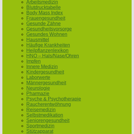
Arbeitsmedizin
Blutdrucktabelle
Body Mass Index
Frauengesundheit
Gesunde Zähne
Gesundheitsvorsorge
Gesundes Wohnen
Hausmittel
Häufige Krankheiten
Heilpflanzenlexikon
HNO – Hals/Nase/Ohren
Impfen
Innere Medizin
Kindergesundheit
Laborwerte
Männergesundheit
Neurologie
Pharmazie
Psyche & Psychotherapie
Raucherentwöhnung
Reisemedizin
Selbstmedikation
Seniorengesundheit
Sportmedizin
Stützapparat