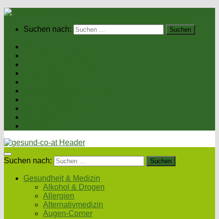
Suchen nach:
Home
Gesundheit & Medizin
Gesunde Ernährung
Unsere Kochrezepte
Unser Magazin
Sexualität & Partnerschaft
Fitness & Beauty
Wellness & Reisen
Eltern & Kind
Podcasts
Suchen nach:
Gesundheit & Medizin
Alkohol & Drogen
Allergien
Alternativmedizin
Augen-Corner