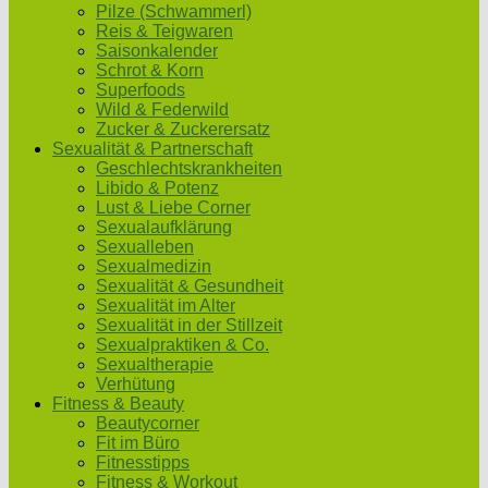
Pilze (Schwammerl)
Reis & Teigwaren
Saisonkalender
Schrot & Korn
Superfoods
Wild & Federwild
Zucker & Zuckerersatz
Sexualität & Partnerschaft
Geschlechtskrankheiten
Libido & Potenz
Lust & Liebe Corner
Sexualaufklärung
Sexualleben
Sexualmedizin
Sexualität & Gesundheit
Sexualität im Alter
Sexualität in der Stillzeit
Sexualpraktiken & Co.
Sexualtherapie
Verhütung
Fitness & Beauty
Beautycorner
Fit im Büro
Fitnesstipps
Fitness & Workout