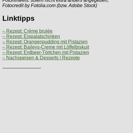
Fotohinweis: sofern nicht extra anders angegeben,
Fotocredit by Fotolia.com (bzw. Adobe Stock)
Linktipps
– Rezept: Crème brulée
– Rezept: Eispalatschinken
– Rezept: Orangenpudding mit Pistazien
– Rezept: Baileys-Creme mit Löffelbiskuit
– Rezept: Erdbeer-Törtchen mit Pistazien
– Nachspeisen & Desserts | Rezepte
--------------------------