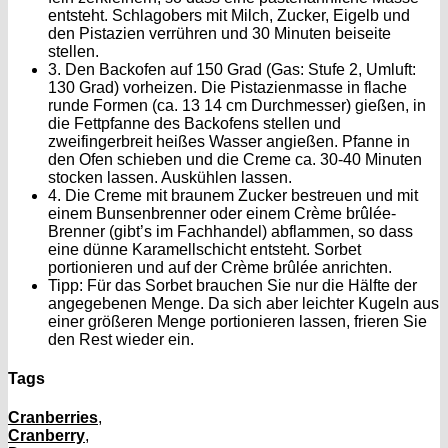
entsteht. Schlagobers mit Milch, Zucker, Eigelb und
den Pistazien verrühren und 30 Minuten beiseite
stellen.
3. Den Backofen auf 150 Grad (Gas: Stufe 2, Umluft:
130 Grad) vorheizen. Die Pistazienmasse in flache
runde Formen (ca. 13 14 cm Durchmesser) gießen, in
die Fettpfanne des Backofens stellen und
zweifingerbreit heißes Wasser angießen. Pfanne in
den Ofen schieben und die Creme ca. 30-40 Minuten
stocken lassen. Auskühlen lassen.
4. Die Creme mit braunem Zucker bestreuen und mit
einem Bunsenbrenner oder einem Crème brûlée-
Brenner (gibt’s im Fachhandel) abflammen, so dass
eine dünne Karamellschicht entsteht. Sorbet
portionieren und auf der Crème brûlée anrichten.
Tipp:
Für das Sorbet brauchen Sie nur die Hälfte der
angegebenen Menge. Da sich aber leichter Kugeln aus
einer größeren Menge portionieren lassen, frieren Sie
den Rest wieder ein.
Tags
Cranberries
,
Cranberry
,