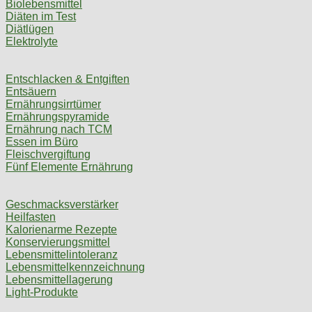
Biolebensmittel
Diäten im Test
Diätlügen
Elektrolyte
Entschlacken & Entgiften
Entsäuern
Ernährungsirrtümer
Ernährungspyramide
Ernährung nach TCM
Essen im Büro
Fleischvergiftung
Fünf Elemente Ernährung
Geschmacksverstärker
Heilfasten
Kalorienarme Rezepte
Konservierungsmittel
Lebensmittelintoleranz
Lebensmittelkennzeichnung
Lebensmittellagerung
Light-Produkte