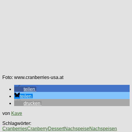
Foto: www.cranberries-usa.at
teilen
teilen
drucken
von
Kave
Schlagwörter:
Cranberries
Cranberry
Dessert
Nachspeise
Nachspeisen