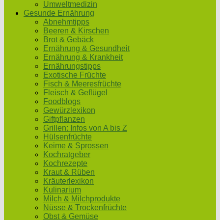
Umweltmedizin
Gesunde Ernährung
Abnehmtipps
Beeren & Kirschen
Brot & Gebäck
Ernährung & Gesundheit
Ernährung & Krankheit
Ernährungstipps
Exotische Früchte
Fisch & Meeresfrüchte
Fleisch & Geflügel
Foodblogs
Gewürzlexikon
Giftpflanzen
Grillen: Infos von A bis Z
Hülsenfrüchte
Keime & Sprossen
Kochratgeber
Kochrezepte
Kraut & Rüben
Kräuterlexikon
Kulinarium
Milch & Milchprodukte
Nüsse & Trockenfrüchte
Obst & Gemüse