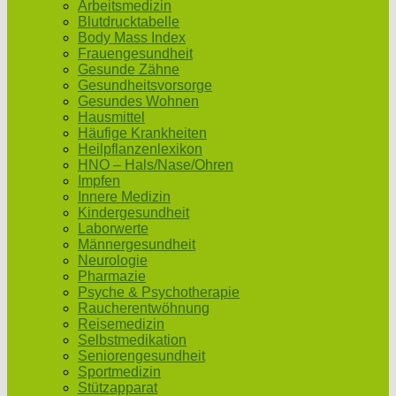
Arbeitsmedizin
Blutdrucktabelle
Body Mass Index
Frauengesundheit
Gesunde Zähne
Gesundheitsvorsorge
Gesundes Wohnen
Hausmittel
Häufige Krankheiten
Heilpflanzenlexikon
HNO – Hals/Nase/Ohren
Impfen
Innere Medizin
Kindergesundheit
Laborwerte
Männergesundheit
Neurologie
Pharmazie
Psyche & Psychotherapie
Raucherentwöhnung
Reisemedizin
Selbstmedikation
Seniorengesundheit
Sportmedizin
Stützapparat