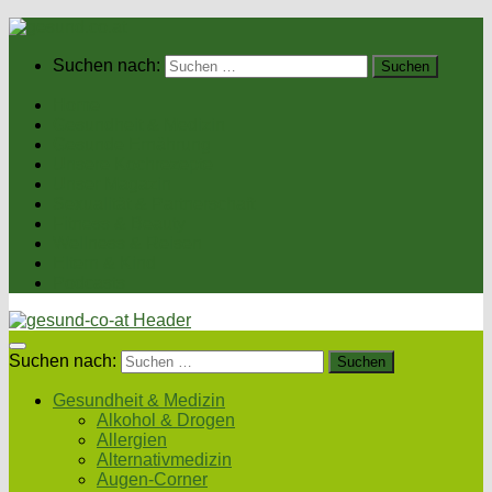
Suchen nach:
Home
Gesundheit & Medizin
Gesunde Ernährung
Unsere Kochrezepte
Unser Magazin
Sexualität & Partnerschaft
Fitness & Beauty
Wellness & Reisen
Eltern & Kind
Podcasts
Suchen nach:
Gesundheit & Medizin
Alkohol & Drogen
Allergien
Alternativmedizin
Augen-Corner