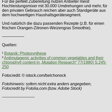
Für die perfekt Zubereitung nutzen Anbieter meist
Hochleistungsmixer mit 30.000 Umdrehungen und mehr, für
den privaten Gebrauch reichen aber auch Standgeräte aus
dem hochwertigen Haushaltsgerätesegment.
Und natürlich die dazu passenden Rezepte (z.B. für einen
frischen Orangen-Zitronen-Weizengras Smoothie).
—————–
Quellen:
¹
Botanik: Photosynthese
²
Antimutagenic activities of common vegetables and their
chlorophyll content in „Mutation Research“ 77(1980) S.245-
250
Fotocredit: © istock.com/belchonock
Fotohinweis: sofern nicht extra anders angegeben,
Fotocredit by Fotolia.com (bzw. Adobe Stock)
--------------------------