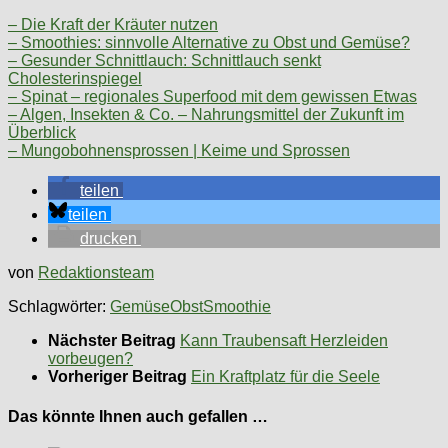
– Die Kraft der Kräuter nutzen
– Smoothies: sinnvolle Alternative zu Obst und Gemüse?
– Gesunder Schnittlauch: Schnittlauch senkt
Cholesterinspiegel
– Spinat – regionales Superfood mit dem gewissen Etwas
– Algen, Insekten & Co. – Nahrungsmittel der Zukunft im
Überblick
– Mungobohnensprossen | Keime und Sprossen
teilen
teilen
drucken
von
Redaktionsteam
Schlagwörter:
Gemüse
Obst
Smoothie
Nächster Beitrag
Kann Traubensaft Herzleiden
vorbeugen?
Vorheriger Beitrag
Ein Kraftplatz für die Seele
Das könnte Ihnen auch gefallen …