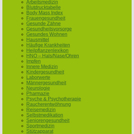
Arbeitsmedizin
Blutdrucktabelle
Body Mass Index
Frauengesundheit
Gesunde Zähne
Gesundheitsvorsorge
Gesundes Wohnen
Hausmittel
Häufige Krankheiten
Heilpflanzenlexikon
HNO – Hals/Nase/Ohren
Impfen
Innere Medizin
Kindergesundheit
Laborwerte
Männergesundheit
Neurologie
Pharmazie
Psyche & Psychotherapie
Raucherentwöhnung
Reisemedizin
Selbstmedikation
Seniorengesundheit
Sportmedizin
Stützapparat