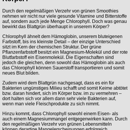
Durch den regelmäßigen Verzehr von grünen Smoothies
nehmen wir nicht nur viele gesunde Vitamine und Bitterstoffe
auf, sondern auch jede Menge Chlorophyll. Doch was genau
bewirkt das Blattgrün überhaupt in unserem Körper?
Chlorophyll ähnelt dem Hämoglobin, unserem bluteigenen
Farbstoff, bis ins kleinste Detail – der einzige Unterschied
sitzt im Kern der chemischen Struktur. Der grüne
Pflanzenfarbstoff besitzt ein Magnesium-Molekül und der rote
Blutfarbstoff ein Eisenmolekül. Die Eigenschaften sind
jedoch die gleichen, denn sowohl das Hämoglobin als auch
das Chlorophyll können Sauerstoff transportieren und somit
neues Blut bilden.
Zudem wird dem Blattgrün nachgesagt, dass es ein für
Bakterien ungünstiges Milieu schafft und somit Keime abtötet
bzw. daran hindert, sich im Körper bzw. im zu vermehren –
dort halten sich vor allem dann sehr viele Bakterien auf,
wenn man viele Fleischprodukte zu sich nimmt.
Hinzu kommt, dass Chlorophyll sowohl einem Eisen- als
auch einem Magnesiummangel entgegenwirken kann. Durch
den regelmäßigen Verzehr von grünen Lebensmitteln
können derartige Mangelerscheinungen erfolgreich