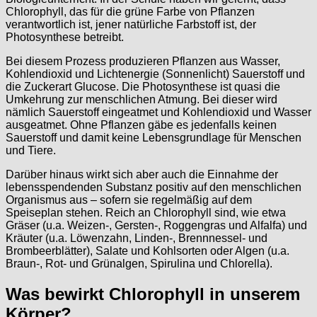
Chlorophyll, das für die grüne Farbe von Pflanzen
verantwortlich ist, jener natürliche Farbstoff ist, der
Photosynthese betreibt.
Bei diesem Prozess produzieren Pflanzen aus Wasser,
Kohlendioxid und Lichtenergie (Sonnenlicht) Sauerstoff und
die Zuckerart Glucose. Die Photosynthese ist quasi die
Umkehrung zur menschlichen Atmung. Bei dieser wird
nämlich Sauerstoff eingeatmet und Kohlendioxid und Wasser
ausgeatmet. Ohne Pflanzen gäbe es jedenfalls keinen
Sauerstoff und damit keine Lebensgrundlage für Menschen
und Tiere.
Darüber hinaus wirkt sich aber auch die Einnahme der
lebensspendenden Substanz positiv auf den menschlichen
Organismus aus – sofern sie regelmäßig auf dem
Speiseplan stehen. Reich an Chlorophyll sind, wie etwa
Gräser (u.a. Weizen-, Gersten-, Roggengras und Alfalfa) und
Kräuter (u.a. Löwenzahn, Linden-, Brennnessel- und
Brombeerblätter), Salate und Kohlsorten oder Algen (u.a.
Braun-, Rot- und Grünalgen, Spirulina und Chlorella).
Was bewirkt Chlorophyll in unserem
Körper?