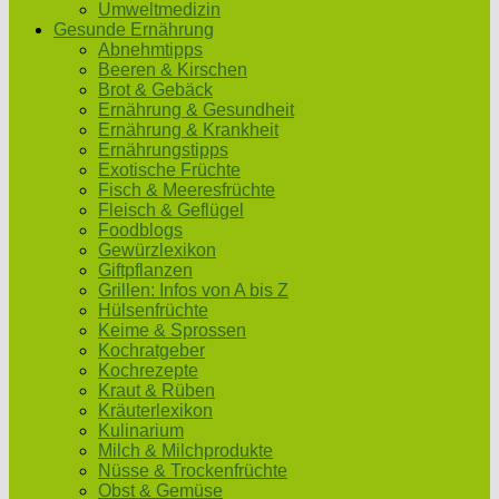
Umweltmedizin
Gesunde Ernährung
Abnehmtipps
Beeren & Kirschen
Brot & Gebäck
Ernährung & Gesundheit
Ernährung & Krankheit
Ernährungstipps
Exotische Früchte
Fisch & Meeresfrüchte
Fleisch & Geflügel
Foodblogs
Gewürzlexikon
Giftpflanzen
Grillen: Infos von A bis Z
Hülsenfrüchte
Keime & Sprossen
Kochratgeber
Kochrezepte
Kraut & Rüben
Kräuterlexikon
Kulinarium
Milch & Milchprodukte
Nüsse & Trockenfrüchte
Obst & Gemüse