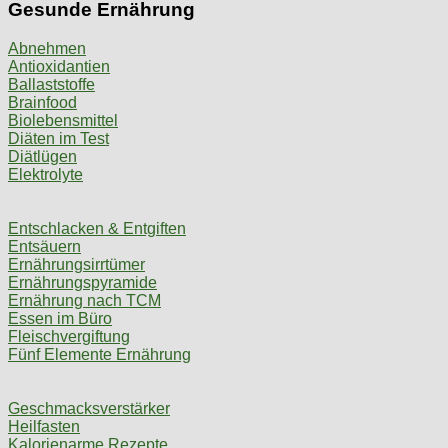
Gesunde Ernährung
Abnehmen
Antioxidantien
Ballaststoffe
Brainfood
Biolebensmittel
Diäten im Test
Diätlügen
Elektrolyte
Entschlacken & Entgiften
Entsäuern
Ernährungsirrtümer
Ernährungspyramide
Ernährung nach TCM
Essen im Büro
Fleischvergiftung
Fünf Elemente Ernährung
Geschmacksverstärker
Heilfasten
Kalorienarme Rezepte