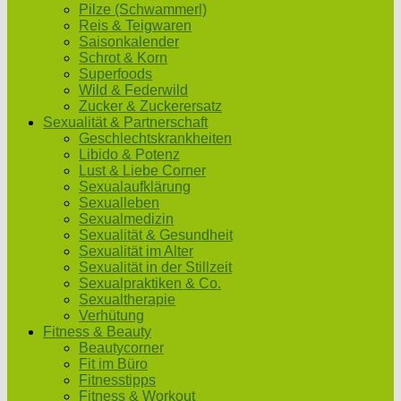
Pilze (Schwammerl)
Reis & Teigwaren
Saisonkalender
Schrot & Korn
Superfoods
Wild & Federwild
Zucker & Zuckerersatz
Sexualität & Partnerschaft
Geschlechtskrankheiten
Libido & Potenz
Lust & Liebe Corner
Sexualaufklärung
Sexualleben
Sexualmedizin
Sexualität & Gesundheit
Sexualität im Alter
Sexualität in der Stillzeit
Sexualpraktiken & Co.
Sexualtherapie
Verhütung
Fitness & Beauty
Beautycorner
Fit im Büro
Fitnesstipps
Fitness & Workout