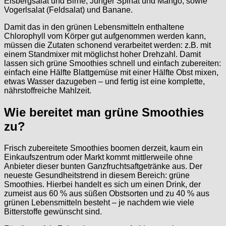
Eisbergsalat und Birne, Junger Spinat und Mango, sowie
Vogerlsalat (Feldsalat) und Banane.
Damit das in den grünen Lebensmitteln enthaltene
Chlorophyll vom Körper gut aufgenommen werden kann,
müssen die Zutaten schonend verarbeitet werden: z.B. mit
einem Standmixer mit möglichst hoher Drehzahl. Damit
lassen sich grüne Smoothies schnell und einfach zubereiten:
einfach eine Hälfte Blattgemüse mit einer Hälfte Obst mixen,
etwas Wasser dazugeben – und fertig ist eine komplette,
nährstoffreiche Mahlzeit.
Wie bereitet man grüne Smoothies
zu?
Frisch zubereitete Smoothies boomen derzeit, kaum ein
Einkaufszentrum oder Markt kommt mittlerweile ohne
Anbieter dieser bunten Ganzfruchtsaftgetränke aus. Der
neueste Gesundheitstrend in diesem Bereich: grüne
Smoothies. Hierbei handelt es sich um einen Drink, der
zumeist aus 60 % aus süßen Obstsorten und zu 40 % aus
grünen Lebensmitteln besteht – je nachdem wie viele
Bitterstoffe gewünscht sind.