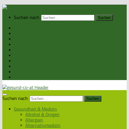
Suchen nach:
Home
Gesundheit & Medizin
Gesunde Ernährung
Unsere Kochrezepte
Unser Magazin
Sexualität & Partnerschaft
Fitness & Beauty
Wellness & Reisen
Eltern & Kind
Podcasts
Suchen nach:
Gesundheit & Medizin
Alkohol & Drogen
Allergien
Alternativmedizin