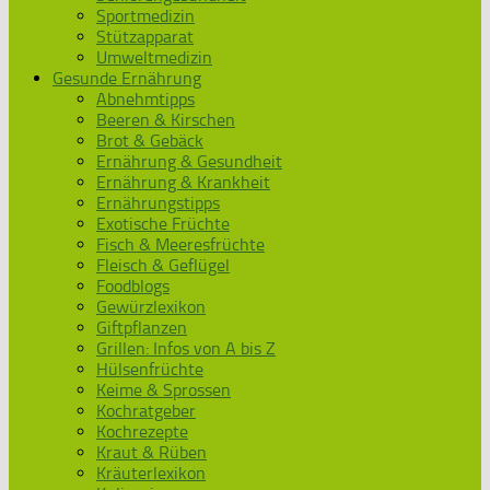
Sportmedizin
Stützapparat
Umweltmedizin
Gesunde Ernährung
Abnehmtipps
Beeren & Kirschen
Brot & Gebäck
Ernährung & Gesundheit
Ernährung & Krankheit
Ernährungstipps
Exotische Früchte
Fisch & Meeresfrüchte
Fleisch & Geflügel
Foodblogs
Gewürzlexikon
Giftpflanzen
Grillen: Infos von A bis Z
Hülsenfrüchte
Keime & Sprossen
Kochratgeber
Kochrezepte
Kraut & Rüben
Kräuterlexikon