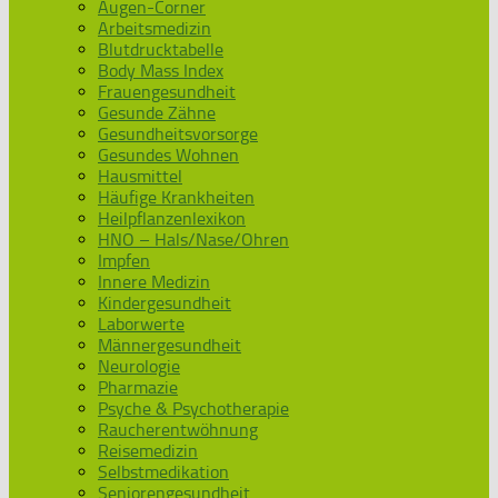
Augen-Corner
Arbeitsmedizin
Blutdrucktabelle
Body Mass Index
Frauengesundheit
Gesunde Zähne
Gesundheitsvorsorge
Gesundes Wohnen
Hausmittel
Häufige Krankheiten
Heilpflanzenlexikon
HNO – Hals/Nase/Ohren
Impfen
Innere Medizin
Kindergesundheit
Laborwerte
Männergesundheit
Neurologie
Pharmazie
Psyche & Psychotherapie
Raucherentwöhnung
Reisemedizin
Selbstmedikation
Seniorengesundheit