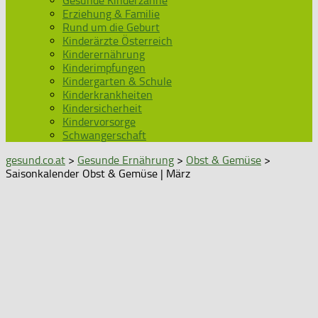
Gesunde Kinderzähne
Erziehung & Familie
Rund um die Geburt
Kinderärzte Österreich
Kinderernährung
Kinderimpfungen
Kindergarten & Schule
Kinderkrankheiten
Kindersicherheit
Kindervorsorge
Schwangerschaft
gesund.co.at
>
Gesunde Ernährung
>
Obst & Gemüse
>
Saisonkalender Obst & Gemüse | März