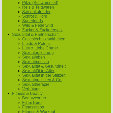
Pilze (Schwammerl)
Reis & Teigwaren
Saisonkalender
Schrot & Korn
Superfoods
Wild & Federwild
Zucker & Zuckerersatz
Sexualität & Partnerschaft
Geschlechtskrankheiten
Libido & Potenz
Lust & Liebe Corner
Sexualaufklärung
Sexualleben
Sexualmedizin
Sexualität & Gesundheit
Sexualität im Alter
Sexualität in der Stillzeit
Sexualpraktiken & Co.
Sexualtherapie
Verhütung
Fitness & Beauty
Beautycorner
Fit im Büro
Fitnesstipps
Fitness & Workout