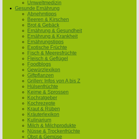
Umweltmedizin
Gesunde Ernährung
Abnehmtipps
Beeren & Kirschen
Brot & Gebäck
Ernährung & Gesundheit
Ernährung & Krankheit
Ernährungstipps
Exotische Früchte
Fisch & Meeresfrüchte
Fleisch & Geflügel
Foodblogs
Gewürzlexikon
Giftpflanzen
Grillen: Infos von A bis Z
Hülsenfrüchte
Keime & Sprossen
Kochratgeber
Kochrezepte
Kraut & Rüben
Kräuterlexikon
Kulinarium
Milch & Milchprodukte
Nüsse & Trockenfrüchte
Obst & Gemüse