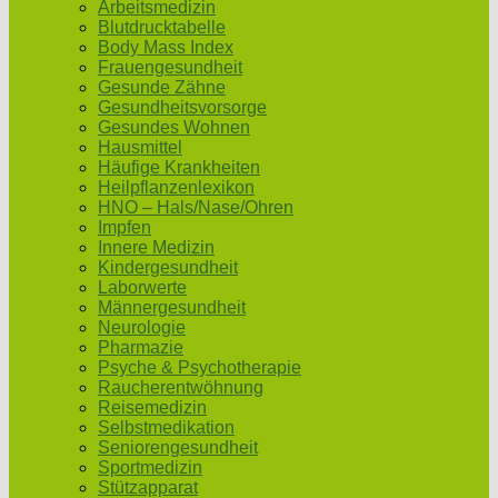
Arbeitsmedizin
Blutdrucktabelle
Body Mass Index
Frauengesundheit
Gesunde Zähne
Gesundheitsvorsorge
Gesundes Wohnen
Hausmittel
Häufige Krankheiten
Heilpflanzenlexikon
HNO – Hals/Nase/Ohren
Impfen
Innere Medizin
Kindergesundheit
Laborwerte
Männergesundheit
Neurologie
Pharmazie
Psyche & Psychotherapie
Raucherentwöhnung
Reisemedizin
Selbstmedikation
Seniorengesundheit
Sportmedizin
Stützapparat