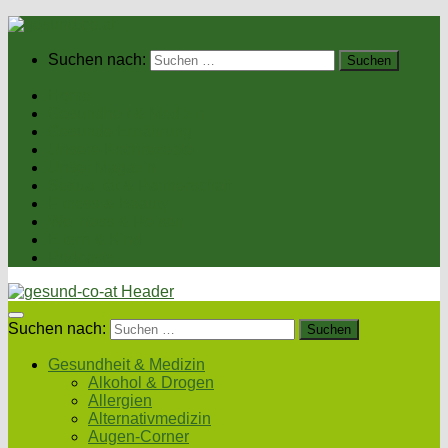
Suchen nach:
Home
Gesundheit & Medizin
Gesunde Ernährung
Unsere Kochrezepte
Unser Magazin
Sexualität & Partnerschaft
Fitness & Beauty
Wellness & Reisen
Eltern & Kind
Podcasts
Suchen nach:
Gesundheit & Medizin
Alkohol & Drogen
Allergien
Alternativmedizin
Augen-Corner