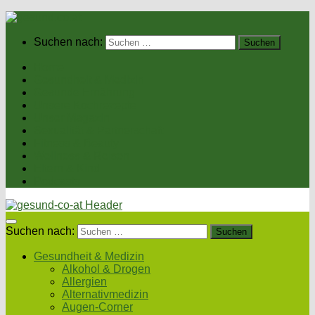
Suchen nach:
Home
Gesundheit & Medizin
Gesunde Ernährung
Unsere Kochrezepte
Unser Magazin
Sexualität & Partnerschaft
Fitness & Beauty
Wellness & Reisen
Eltern & Kind
Podcasts
Suchen nach:
Gesundheit & Medizin
Alkohol & Drogen
Allergien
Alternativmedizin
Augen-Corner