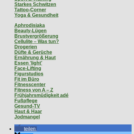
Starkes Schwitzen
Tattoo-Corner
Yoga & Gesundheit
Aphrodisiaka
Beauty-Lügen
Brustvergrößerung
Cellulite – Was tun?
Drogerien
Düfte & Gerüche
Ernährung & Haut
Essen ‘light’
Face-Lifting
Figurstudios
Fit im Büro
Fitnesscenter
Fitness von A – Z
Frühjahrsmüdigkeit adé
Fußpflege
Gesund-TV
Haut & Haar
Jodmangel
teilen