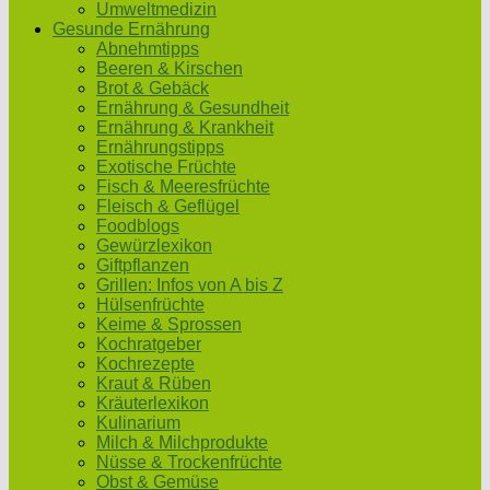
Umweltmedizin
Gesunde Ernährung
Abnehmtipps
Beeren & Kirschen
Brot & Gebäck
Ernährung & Gesundheit
Ernährung & Krankheit
Ernährungstipps
Exotische Früchte
Fisch & Meeresfrüchte
Fleisch & Geflügel
Foodblogs
Gewürzlexikon
Giftpflanzen
Grillen: Infos von A bis Z
Hülsenfrüchte
Keime & Sprossen
Kochratgeber
Kochrezepte
Kraut & Rüben
Kräuterlexikon
Kulinarium
Milch & Milchprodukte
Nüsse & Trockenfrüchte
Obst & Gemüse