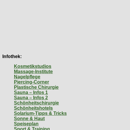
Infothek:
Kosmetikstudios
Massage-Institute
Nagelpflege
Piercing-Corner
Plastische Chirurgie
Sauna – Infos 1
Sauna – Infos 2
Schönheitschirurgie
Schönheitshotels
Solarium-Tipps & Tricks
Sonne & Haut
Speiseplan
Sport & Training