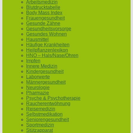
Arbeitsmedizin
Blutdrucktabelle
Body Mass Index
Frauengesundheit
Gesunde Zähne
Gesundheitsvorsorge
Gesundes Wohnen
Hausmittel
Häufige Krankheiten
Heilpflanzenlexikon
HNO – Hals/Nase/Ohren
Impfen
Innere Medizin
Kindergesundheit
Laborwerte
Männergesundheit
Neurologie
Pharmazie
Psyche & Psychotherapie
Raucherentwöhnung
Reisemedizin
Selbstmedikation
Seniorengesundheit
Sportmedizin
Stützapparat