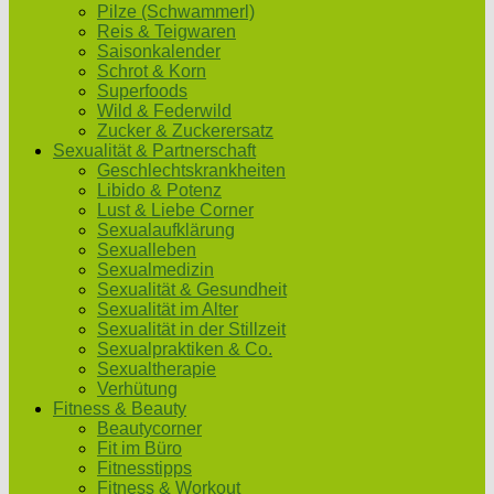
Pilze (Schwammerl)
Reis & Teigwaren
Saisonkalender
Schrot & Korn
Superfoods
Wild & Federwild
Zucker & Zuckerersatz
Sexualität & Partnerschaft
Geschlechtskrankheiten
Libido & Potenz
Lust & Liebe Corner
Sexualaufklärung
Sexualleben
Sexualmedizin
Sexualität & Gesundheit
Sexualität im Alter
Sexualität in der Stillzeit
Sexualpraktiken & Co.
Sexualtherapie
Verhütung
Fitness & Beauty
Beautycorner
Fit im Büro
Fitnesstipps
Fitness & Workout