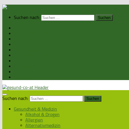
Suchen nach:
Home
Gesundheit & Medizin
Gesunde Ernährung
Unsere Kochrezepte
Unser Magazin
Sexualität & Partnerschaft
Fitness & Beauty
Wellness & Reisen
Eltern & Kind
Podcasts
Suchen nach:
Gesundheit & Medizin
Alkohol & Drogen
Allergien
Alternativmedizin