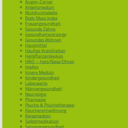
Augen-Corner
Arbeitsmedizin
Blutdrucktabelle
Body Mass Index
Frauengesundheit
Gesunde Zähne
Gesundheitsvorsorge
Gesundes Wohnen
Hausmittel
Häufige Krankheiten
Heilpflanzenlexikon
HNO – Hals/Nase/Ohren
Impfen
Innere Medizin
Kindergesundheit
Laborwerte
Männergesundheit
Neurologie
Pharmazie
Psyche & Psychotherapie
Raucherentwöhnung
Reisemedizin
Selbstmedikation
Seniorengesundheit