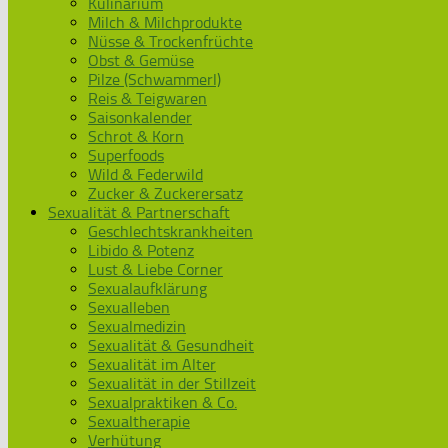
Kulinarium
Milch & Milchprodukte
Nüsse & Trockenfrüchte
Obst & Gemüse
Pilze (Schwammerl)
Reis & Teigwaren
Saisonkalender
Schrot & Korn
Superfoods
Wild & Federwild
Zucker & Zuckerersatz
Sexualität & Partnerschaft
Geschlechtskrankheiten
Libido & Potenz
Lust & Liebe Corner
Sexualaufklärung
Sexualleben
Sexualmedizin
Sexualität & Gesundheit
Sexualität im Alter
Sexualität in der Stillzeit
Sexualpraktiken & Co.
Sexualtherapie
Verhütung