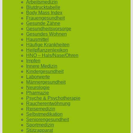
Arbeitsmedizin
Blutdrucktabelle
Body Mass Index
Frauengesundheit
Gesunde Zähne
Gesundheitsvorsorge
Gesundes Wohnen
Hausmittel
Häufige Krankheiten
Heilpflanzenlexikon
HNO – Hals/Nase/Ohren
Impfen
Innere Medizin
Kindergesundheit
Laborwerte
Männergesundheit
Neurologie
Pharmazie
Psyche & Psychotherapie
Raucherentwöhnung
Reisemedizin
Selbstmedikation
Seniorengesundheit
Sportmedizin
Stützapparat