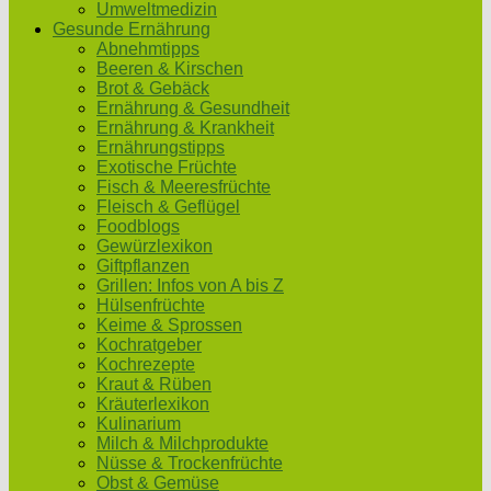
Umweltmedizin
Gesunde Ernährung
Abnehmtipps
Beeren & Kirschen
Brot & Gebäck
Ernährung & Gesundheit
Ernährung & Krankheit
Ernährungstipps
Exotische Früchte
Fisch & Meeresfrüchte
Fleisch & Geflügel
Foodblogs
Gewürzlexikon
Giftpflanzen
Grillen: Infos von A bis Z
Hülsenfrüchte
Keime & Sprossen
Kochratgeber
Kochrezepte
Kraut & Rüben
Kräuterlexikon
Kulinarium
Milch & Milchprodukte
Nüsse & Trockenfrüchte
Obst & Gemüse