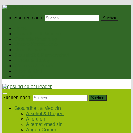
Suchen nach:
Home
Gesundheit & Medizin
Gesunde Ernährung
Unsere Kochrezepte
Unser Magazin
Sexualität & Partnerschaft
Fitness & Beauty
Wellness & Reisen
Eltern & Kind
Podcasts
Suchen nach:
Gesundheit & Medizin
Alkohol & Drogen
Allergien
Alternativmedizin
Augen-Corner