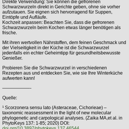
Direkte Verwendung: Sie können die gefrorenen
Schwarzwurzeln direkt in Gerichte geben, ohne sie vorher
aufzutauen. Sie eignen sich hervorragend für Suppen,
Eintöpfe und Aufläufe.
Kochzeit anpassen: Beachten Sie, dass die gefrorenen
Schwarzwurzeln beim Kochen etwas länger benötigen als
frische.
Mit ihren wertvollen Nährstoffen, dem feinen Geschmack und
der Vielseitigkeit in der Küche ist die Schwarzwurzel
jedenfalls ein echter Geheimtipp für gesundheitsbewusste
Genießer.
Probieren Sie die Schwarzwurzel in verschiedenen
Rezepten aus und entdecken Sie, wie sie Ihre Winterküche
aufwerten kann!
——————-
Quelle:
¹ Scorzonera sensu lato (Asteraceae, Cichorieae) –
taxonomic reassessment in the light of new molecular
phylogenetic and carpological analyses. (Zaika MA,et al. in
PhytoKeys 137: 1-85; 2020) DOI:
doi.org/10.3897/phytokeys.137.46544