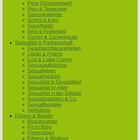
Pilze (Schwammerl)
Reis & Teigwaren
Saisonkalender
Schrot & Korn
Superfoods
Wild & Federwild
Zucker & Zuckerersatz
Sexualität & Partnerschaft
Geschlechtskrankheiten
Libido & Potenz
Lust & Liebe Corner
Sexualaufklärung
Sexualleben
Sexualmedizin
Sexualität & Gesundheit
Sexualität im Alter
Sexualität in der Stillzeit
Sexualpraktiken & Co.
Sexualtherapie
Verhütung
Fitness & Beauty
Beautycorner
Fit im Büro
Fitnesstipps
Fitness & Workout