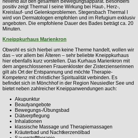
heilend auf den gesamten Bewegungsapparat. Besonders
positiv zeigt Thermal I seine Wirkung bei Haut-, Herz-,
Kreislauf- und Gelenksproblemen. Stegersbach Thermal I
wird von Dermatologen empfohlen und im Refugium exklusiv
angeboten. Die empfohlene Dauer des Bades beträgt ca. 20
Minuten.
Kneippkurhaus Marienkron
Obwohl es sich hierbei um keine Therme handelt, wollen wir
das – vor allem bei Älteren – sehr beliebte Kneippkurhaus
hier ebenfalls kurz vorstellen. Das Kurhaus Marienkron mit
dem angeschlossenen Frauenkloster der Zisterzienserinnen
gilt als Ort der Entspannung und möchte Therapie-
Kompetenz mit christlicher Spiritualität verbinden. Es
befindet sich in Mönchhof in der Region Neusiedler See und
bietet neben zahlreicher Kneippanwendungen auch:
Akupunktur
Beautyangebote
Bewegungs-/Übungsbad
Diätverpflegung
Inhalationen
klassische Massage und Therapiemassagen
Kräuterbad und Nachtkerzenölbad
Sauerstofftherapie