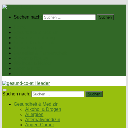
Suchen nach:
Home
Gesundheit & Medizin
Gesunde Ernährung
Unsere Kochrezepte
Unser Magazin
Sexualität & Partnerschaft
Fitness & Beauty
Wellness & Reisen
Eltern & Kind
Podcasts
Suchen nach:
Gesundheit & Medizin
Alkohol & Drogen
Allergien
Alternativmedizin
Augen-Corner