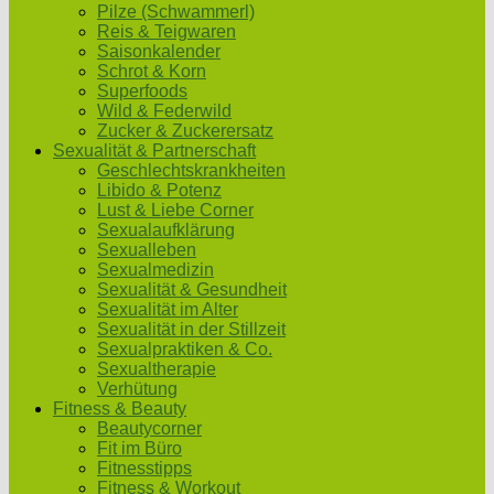
Pilze (Schwammerl)
Reis & Teigwaren
Saisonkalender
Schrot & Korn
Superfoods
Wild & Federwild
Zucker & Zuckerersatz
Sexualität & Partnerschaft
Geschlechtskrankheiten
Libido & Potenz
Lust & Liebe Corner
Sexualaufklärung
Sexualleben
Sexualmedizin
Sexualität & Gesundheit
Sexualität im Alter
Sexualität in der Stillzeit
Sexualpraktiken & Co.
Sexualtherapie
Verhütung
Fitness & Beauty
Beautycorner
Fit im Büro
Fitnesstipps
Fitness & Workout