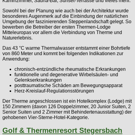
Kaminzimmer, Sauna-Bar, Sunset-Terrasse und vieles mehr.
Sowohl bei der Planung wie auch bei der Architektur wurde
besonderes Augenmerk auf die Einbindung der natürlichen
Umgebung der faszinierenden Steppenlandschaft gelegt. So
bewerben die Betreiber der ersten Thermen-Lodge
Mitteleuropas vor allem die Verbindung von Therme und
Naturerlebnis.
Das 43 °C warme Thermalwasser entstammt einer Bohrtiefe
von 860 Meter und kommt bei folgenden Indikationen zur
Anwendung:
chronisch-entzündliche rheumatische Erkrankungen
funktionelle und degenerative Wirbelsäulen- und
Gelenkserkrankungen
posttraumatische Schäden am Bewegungsapparat
Herz-Kreislauf-Regulationsstörungen
Der Therme angeschlossen ist ein Hotelkomplex (Lodge) mit
150 Zimmern (davon 126 Doppelzimmer, 20 Junior Suiten, 2
Senior Suiten und 2 Zimmer mit Behindertenausstattung) der
gehobenen Vier-Sterne-Hotel-Kategorie.
Golf & Thermenresort Stegersbach