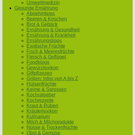
Umweltmedizin
Gesunde Ernährung
Abnehmtipps
Beeren & Kirschen
Brot & Gebäck
Ernährung & Gesundheit
Ernährung & Krankheit
Ernährungstipps
Exotische Früchte
Fisch & Meeresfrüchte
Fleisch & Geflügel
Foodblogs
Gewürzlexikon
Giftpflanzen
Grillen: Infos von A bis Z
Hülsenfrüchte
Keime & Sprossen
Kochratgeber
Kochrezepte
Kraut & Rüben
Kräuterlexikon
Kulinarium
Milch & Milchprodukte
Nüsse & Trockenfrüchte
Obst & Gemüse