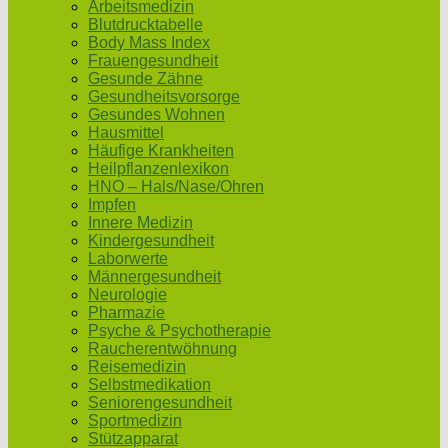
Arbeitsmedizin
Blutdrucktabelle
Body Mass Index
Frauengesundheit
Gesunde Zähne
Gesundheitsvorsorge
Gesundes Wohnen
Hausmittel
Häufige Krankheiten
Heilpflanzenlexikon
HNO – Hals/Nase/Ohren
Impfen
Innere Medizin
Kindergesundheit
Laborwerte
Männergesundheit
Neurologie
Pharmazie
Psyche & Psychotherapie
Raucherentwöhnung
Reisemedizin
Selbstmedikation
Seniorengesundheit
Sportmedizin
Stützapparat