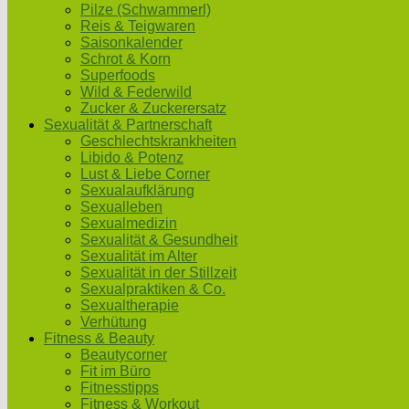
Pilze (Schwammerl)
Reis & Teigwaren
Saisonkalender
Schrot & Korn
Superfoods
Wild & Federwild
Zucker & Zuckerersatz
Sexualität & Partnerschaft
Geschlechtskrankheiten
Libido & Potenz
Lust & Liebe Corner
Sexualaufklärung
Sexualleben
Sexualmedizin
Sexualität & Gesundheit
Sexualität im Alter
Sexualität in der Stillzeit
Sexualpraktiken & Co.
Sexualtherapie
Verhütung
Fitness & Beauty
Beautycorner
Fit im Büro
Fitnesstipps
Fitness & Workout