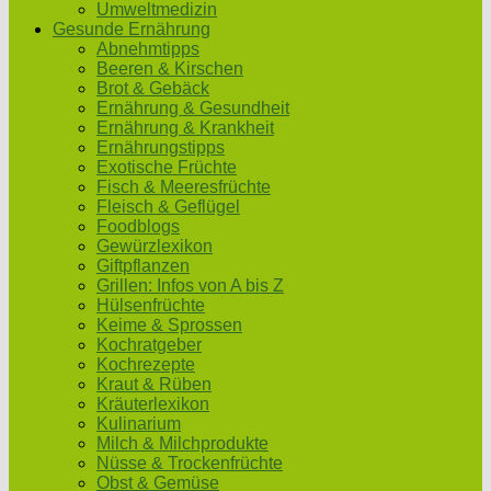
Umweltmedizin
Gesunde Ernährung
Abnehmtipps
Beeren & Kirschen
Brot & Gebäck
Ernährung & Gesundheit
Ernährung & Krankheit
Ernährungstipps
Exotische Früchte
Fisch & Meeresfrüchte
Fleisch & Geflügel
Foodblogs
Gewürzlexikon
Giftpflanzen
Grillen: Infos von A bis Z
Hülsenfrüchte
Keime & Sprossen
Kochratgeber
Kochrezepte
Kraut & Rüben
Kräuterlexikon
Kulinarium
Milch & Milchprodukte
Nüsse & Trockenfrüchte
Obst & Gemüse