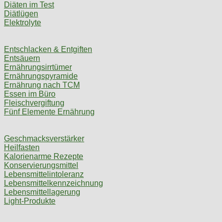
Diäten im Test
Diätlügen
Elektrolyte
Entschlacken & Entgiften
Entsäuern
Ernährungsirrtümer
Ernährungspyramide
Ernährung nach TCM
Essen im Büro
Fleischvergiftung
Fünf Elemente Ernährung
Geschmacksverstärker
Heilfasten
Kalorienarme Rezepte
Konservierungsmittel
Lebensmittelintoleranz
Lebensmittelkennzeichnung
Lebensmittellagerung
Light-Produkte