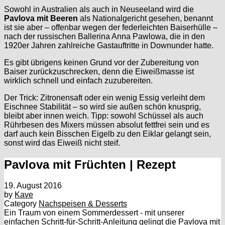
Sowohl in Australien als auch in Neuseeland wird die
Pavlova mit Beeren
als Nationalgericht gesehen, benannt
ist sie aber – offenbar wegen der federleichten Baiserhülle –
nach der russischen Ballerina Anna Pawlowa, die in den
1920er Jahren zahlreiche Gastauftritte in Downunder hatte.
Es gibt übrigens keinen Grund vor der Zubereitung von
Baiser zurückzuschrecken, denn die Eiweißmasse ist
wirklich schnell und einfach zuzubereiten.
Der Trick: Zitronensaft oder ein wenig Essig verleiht dem
Eischnee Stabilität – so wird sie außen schön knusprig,
bleibt aber innen weich. Tipp: sowohl Schüssel als auch
Rührbesen des Mixers müssen absolut fettfrei sein und es
darf auch kein Bisschen Eigelb zu den Eiklar gelangt sein,
sonst wird das Eiweiß nicht steif.
Pavlova mit Früchten | Rezept
19. August 2016
by
Kave
Category
Nachspeisen & Desserts
Ein Traum von einem Sommerdessert - mit unserer
einfachen Schritt-für-Schritt-Anleitung gelingt die Pavlova mit