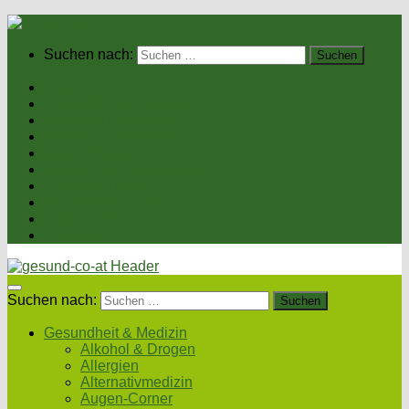
Suchen nach:
Home
Gesundheit & Medizin
Gesunde Ernährung
Unsere Kochrezepte
Unser Magazin
Sexualität & Partnerschaft
Fitness & Beauty
Wellness & Reisen
Eltern & Kind
Podcasts
Suchen nach:
Gesundheit & Medizin
Alkohol & Drogen
Allergien
Alternativmedizin
Augen-Corner