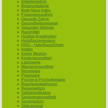
Arbeitsmedizin
Blutdrucktabelle
Body Mass Index
Frauengesundheit
Gesunde Zähne
Gesundheitsvorsorge
Gesundes Wohnen
Hausmittel
Häufige Krankheiten
Heilpflanzenlexikon
HNO – Hals/Nase/Ohren
Impfen
Innere Medizin
Kindergesundheit
Laborwerte
Männergesundheit
Neurologie
Pharmazie
Psyche & Psychotherapie
Raucherentwöhnung
Reisemedizin
Selbstmedikation
Seniorengesundheit
Sportmedizin
Stützapparat