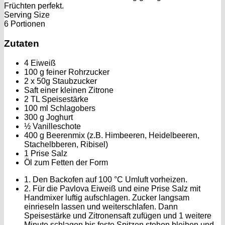
Früchten perfekt.
Serving Size
6 Portionen
Zutaten
4 Eiweiß
100 g feiner Rohrzucker
2 x 50g Staubzucker
Saft einer kleinen Zitrone
2 TL Speisestärke
100 ml Schlagobers
300 g Joghurt
½ Vanilleschote
400 g Beerenmix (z.B. Himbeeren, Heidelbeeren,
Stachelbberen, Ribisel)
1 Prise Salz
Öl zum Fetten der Form
1. Den Backofen auf 100 °C Umluft vorheizen.
2. Für die Pavlova Eiweiß und eine Prise Salz mit
Handmixer luftig aufschlagen. Zucker langsam
einrieseln lassen und weiterschlafen. Dann
Speisestärke und Zitronensaft zufügen und 1 weitere
Minute schlagen bis feste Spitzen stehen bleiben und