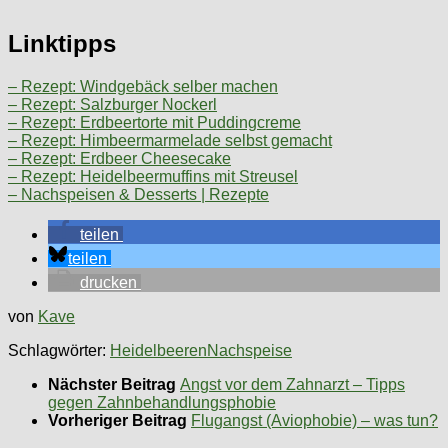
Linktipps
– Rezept: Windgebäck selber machen
– Rezept: Salzburger Nockerl
– Rezept: Erdbeertorte mit Puddingcreme
– Rezept: Himbeermarmelade selbst gemacht
– Rezept: Erdbeer Cheesecake
– Rezept: Heidelbeermuffins mit Streusel
– Nachspeisen & Desserts | Rezepte
teilen
teilen
drucken
von
Kave
Schlagwörter:
Heidelbeeren
Nachspeise
Nächster Beitrag
Angst vor dem Zahnarzt – Tipps
gegen Zahnbehandlungsphobie
Vorheriger Beitrag
Flugangst (Aviophobie) – was tun?