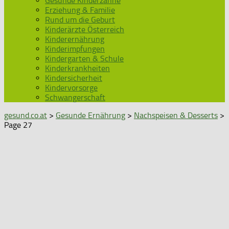
Gesunde Kinderzähne
Erziehung & Familie
Rund um die Geburt
Kinderärzte Österreich
Kinderernährung
Kinderimpfungen
Kindergarten & Schule
Kinderkrankheiten
Kindersicherheit
Kindervorsorge
Schwangerschaft
gesund.co.at
>
Gesunde Ernährung
>
Nachspeisen & Desserts
>
Page 27