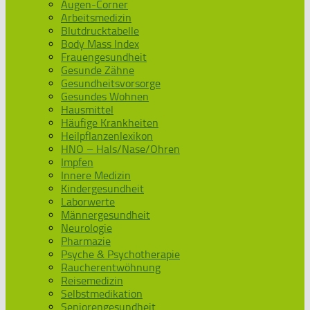
Augen-Corner
Arbeitsmedizin
Blutdrucktabelle
Body Mass Index
Frauengesundheit
Gesunde Zähne
Gesundheitsvorsorge
Gesundes Wohnen
Hausmittel
Häufige Krankheiten
Heilpflanzenlexikon
HNO – Hals/Nase/Ohren
Impfen
Innere Medizin
Kindergesundheit
Laborwerte
Männergesundheit
Neurologie
Pharmazie
Psyche & Psychotherapie
Raucherentwöhnung
Reisemedizin
Selbstmedikation
Seniorengesundheit