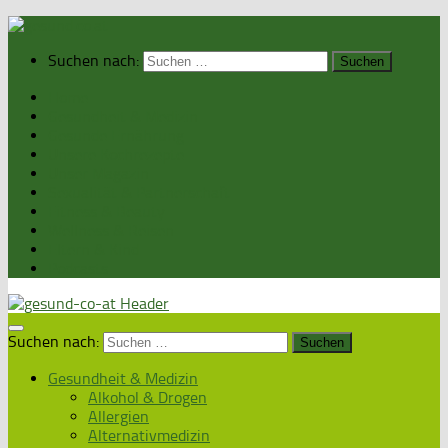
Suchen nach:
Home
Gesundheit & Medizin
Gesunde Ernährung
Unsere Kochrezepte
Unser Magazin
Sexualität & Partnerschaft
Fitness & Beauty
Wellness & Reisen
Eltern & Kind
Podcasts
Suchen nach:
Gesundheit & Medizin
Alkohol & Drogen
Allergien
Alternativmedizin