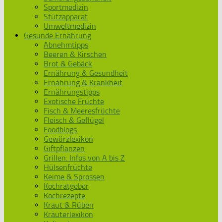
Sportmedizin
Stützapparat
Umweltmedizin
Gesunde Ernährung
Abnehmtipps
Beeren & Kirschen
Brot & Gebäck
Ernährung & Gesundheit
Ernährung & Krankheit
Ernährungstipps
Exotische Früchte
Fisch & Meeresfrüchte
Fleisch & Geflügel
Foodblogs
Gewürzlexikon
Giftpflanzen
Grillen: Infos von A bis Z
Hülsenfrüchte
Keime & Sprossen
Kochratgeber
Kochrezepte
Kraut & Rüben
Kräuterlexikon