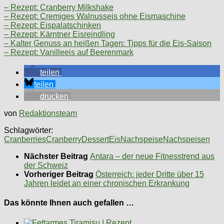
– Rezept: Cranberry Milkshake
– Rezept: Cremiges Walnusseis ohne Eismaschine
– Rezept: Eispalatschinken
– Rezept: Kärntner Eisreindling
– Kalter Genuss an heißen Tagen: Tipps für die Eis-Saison
– Rezept: Vanilleeis auf Beerenmark
teilen
teilen
drucken
von
Redaktionsteam
Schlagwörter:
Cranberries
Cranberry
Dessert
Eis
Nachspeise
Nachspeisen
Nächster Beitrag
Antara – der neue Fitnesstrend aus
der Schweiz
Vorheriger Beitrag
Österreich: jeder Dritte über 15
Jahren leidet an einer chronischen Erkrankung
Das könnte Ihnen auch gefallen …