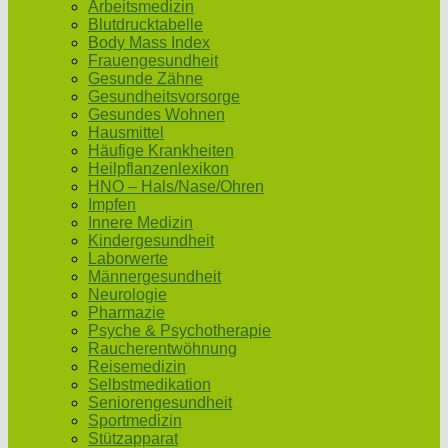
Arbeitsmedizin
Blutdrucktabelle
Body Mass Index
Frauengesundheit
Gesunde Zähne
Gesundheitsvorsorge
Gesundes Wohnen
Hausmittel
Häufige Krankheiten
Heilpflanzenlexikon
HNO – Hals/Nase/Ohren
Impfen
Innere Medizin
Kindergesundheit
Laborwerte
Männergesundheit
Neurologie
Pharmazie
Psyche & Psychotherapie
Raucherentwöhnung
Reisemedizin
Selbstmedikation
Seniorengesundheit
Sportmedizin
Stützapparat