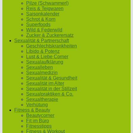
Pilze (Schwammerl)
Reis & Teigwaren
Saisonkalender
Schrot & Korn
Superfoods
Wild & Federwild
Zucker & Zuckerersatz
Sexualität & Partnerschaft
Geschlechtskrankheiten
Libido & Potenz
Lust & Liebe Corner
Sexualaufklärung
Sexualleben
Sexualmedizin
Sexualität & Gesundheit
Sexualität im Alter
Sexualität in der Stillzeit
Sexualpraktiken & Co.
Sexualtherapie
Verhütung
Fitness & Beauty
Beautycorner
Fit im Büro
Fitnesstipps
Fitness & Workout