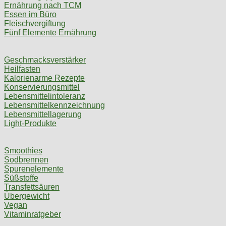
Ernährung nach TCM
Essen im Büro
Fleischvergiftung
Fünf Elemente Ernährung
Geschmacksverstärker
Heilfasten
Kalorienarme Rezepte
Konservierungsmittel
Lebensmittelintoleranz
Lebensmittelkennzeichnung
Lebensmittellagerung
Light-Produkte
Smoothies
Sodbrennen
Spurenelemente
Süßstoffe
Transfettsäuren
Übergewicht
Vegan
Vitaminratgeber