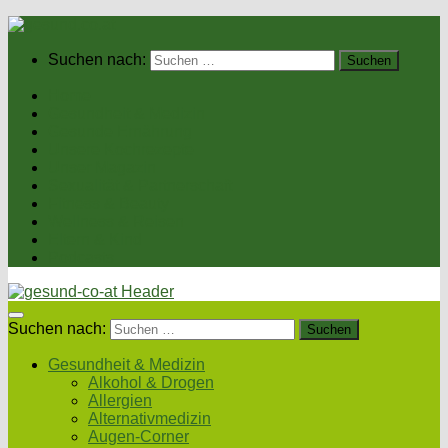
Suchen nach:
Home
Gesundheit & Medizin
Gesunde Ernährung
Unsere Kochrezepte
Unser Magazin
Sexualität & Partnerschaft
Fitness & Beauty
Wellness & Reisen
Eltern & Kind
Podcasts
Suchen nach:
Gesundheit & Medizin
Alkohol & Drogen
Allergien
Alternativmedizin
Augen-Corner