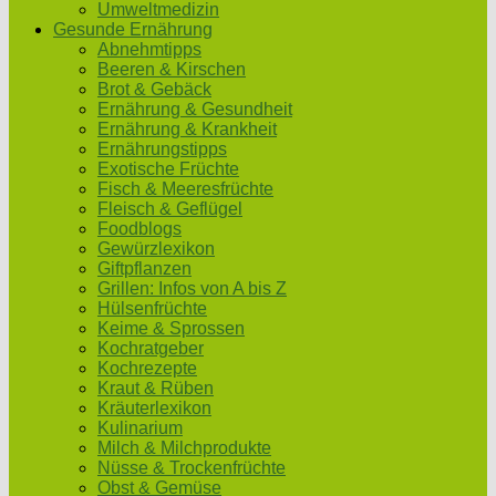
Umweltmedizin
Gesunde Ernährung
Abnehmtipps
Beeren & Kirschen
Brot & Gebäck
Ernährung & Gesundheit
Ernährung & Krankheit
Ernährungstipps
Exotische Früchte
Fisch & Meeresfrüchte
Fleisch & Geflügel
Foodblogs
Gewürzlexikon
Giftpflanzen
Grillen: Infos von A bis Z
Hülsenfrüchte
Keime & Sprossen
Kochratgeber
Kochrezepte
Kraut & Rüben
Kräuterlexikon
Kulinarium
Milch & Milchprodukte
Nüsse & Trockenfrüchte
Obst & Gemüse