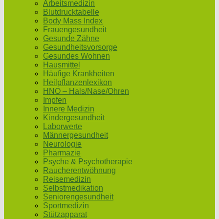
Arbeitsmedizin
Blutdrucktabelle
Body Mass Index
Frauengesundheit
Gesunde Zähne
Gesundheitsvorsorge
Gesundes Wohnen
Hausmittel
Häufige Krankheiten
Heilpflanzenlexikon
HNO – Hals/Nase/Ohren
Impfen
Innere Medizin
Kindergesundheit
Laborwerte
Männergesundheit
Neurologie
Pharmazie
Psyche & Psychotherapie
Raucherentwöhnung
Reisemedizin
Selbstmedikation
Seniorengesundheit
Sportmedizin
Stützapparat