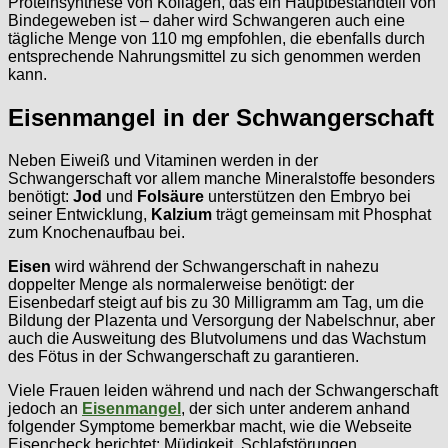
Proteinsynthese von Kollagen, das ein Hauptbestandteil von
Bindegeweben ist – daher wird Schwangeren auch eine
tägliche Menge von 110 mg empfohlen, die ebenfalls durch
entsprechende Nahrungsmittel zu sich genommen werden
kann.
Eisenmangel in der Schwangerschaft
Neben Eiweiß und Vitaminen werden in der
Schwangerschaft vor allem manche Mineralstoffe besonders
benötigt:
Jod
und
Folsäure
unterstützen den Embryo bei
seiner Entwicklung,
Kalzium
trägt gemeinsam mit Phosphat
zum Knochenaufbau bei.
Eisen
wird während der Schwangerschaft in nahezu
doppelter Menge als normalerweise benötigt: der
Eisenbedarf steigt auf bis zu 30 Milligramm am Tag, um die
Bildung der Plazenta und Versorgung der Nabelschnur, aber
auch die Ausweitung des Blutvolumens und das Wachstum
des Fötus in der Schwangerschaft zu garantieren.
Viele Frauen leiden während und nach der Schwangerschaft
jedoch an
Eisenmangel
, der sich unter anderem anhand
folgender Symptome bemerkbar macht, wie die Webseite
Eisencheck berichtet: Müdigkeit, Schlafstörungen,