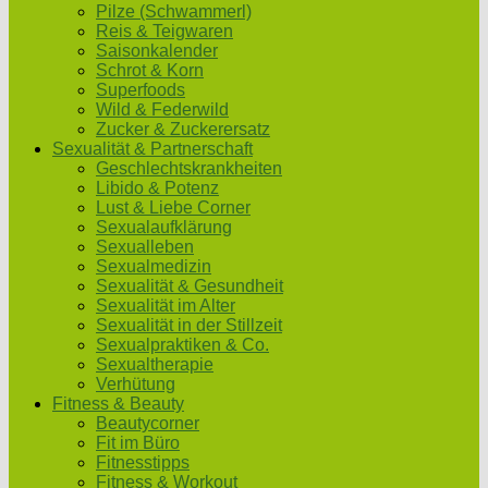
Pilze (Schwammerl)
Reis & Teigwaren
Saisonkalender
Schrot & Korn
Superfoods
Wild & Federwild
Zucker & Zuckerersatz
Sexualität & Partnerschaft
Geschlechtskrankheiten
Libido & Potenz
Lust & Liebe Corner
Sexualaufklärung
Sexualleben
Sexualmedizin
Sexualität & Gesundheit
Sexualität im Alter
Sexualität in der Stillzeit
Sexualpraktiken & Co.
Sexualtherapie
Verhütung
Fitness & Beauty
Beautycorner
Fit im Büro
Fitnesstipps
Fitness & Workout