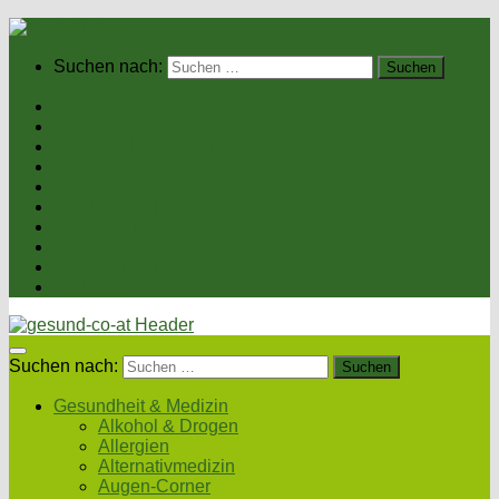
Suchen nach:
Home
Gesundheit & Medizin
Gesunde Ernährung
Unsere Kochrezepte
Unser Magazin
Sexualität & Partnerschaft
Fitness & Beauty
Wellness & Reisen
Eltern & Kind
Podcasts
Suchen nach:
Gesundheit & Medizin
Alkohol & Drogen
Allergien
Alternativmedizin
Augen-Corner