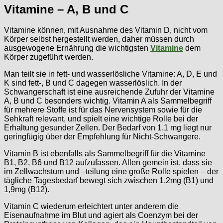
Vitamine – A, B und C
Vitamine können, mit Ausnahme des Vitamin D, nicht vom
Körper selbst hergestellt werden, daher müssen durch
ausgewogene Ernährung die wichtigsten
Vitamine
dem
Körper zugeführt werden.
Man teilt sie in fett- und wasserlösliche Vitamine: A, D, E und
K sind fett-, B und C dagegen wasserlöslich. In der
Schwangerschaft ist eine ausreichende Zufuhr der Vitamine
A, B und C besonders wichtig. Vitamin A als Sammelbegriff
für mehrere Stoffe ist für das Nervensystem sowie für die
Sehkraft relevant, und spielt eine wichtige Rolle bei der
Erhaltung gesunder Zellen. Der Bedarf von 1,1 mg liegt nur
geringfügig über der Empfehlung für Nicht-Schwangere.
Vitamin B ist ebenfalls als Sammelbegriff für die Vitamine
B1, B2, B6 und B12 aufzufassen. Allen gemein ist, dass sie
im Zellwachstum und –teilung eine große Rolle spielen – der
tägliche Tagesbedarf bewegt sich zwischen 1,2mg (B1) und
1,9mg (B12).
Vitamin C wiederum erleichtert unter anderem die
Eisenaufnahme im Blut und agiert als Coenzym bei der