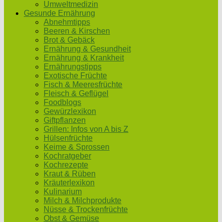
Umweltmedizin
Gesunde Ernährung
Abnehmtipps
Beeren & Kirschen
Brot & Gebäck
Ernährung & Gesundheit
Ernährung & Krankheit
Ernährungstipps
Exotische Früchte
Fisch & Meeresfrüchte
Fleisch & Geflügel
Foodblogs
Gewürzlexikon
Giftpflanzen
Grillen: Infos von A bis Z
Hülsenfrüchte
Keime & Sprossen
Kochratgeber
Kochrezepte
Kraut & Rüben
Kräuterlexikon
Kulinarium
Milch & Milchprodukte
Nüsse & Trockenfrüchte
Obst & Gemüse