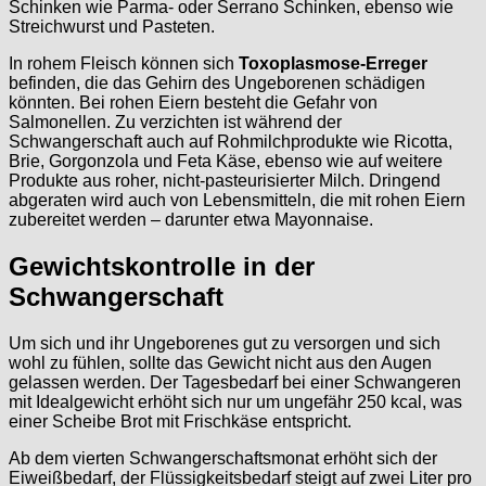
Schinken wie Parma- oder Serrano Schinken, ebenso wie
Streichwurst und Pasteten.
In rohem Fleisch können sich
Toxoplasmose-Erreger
befinden, die das Gehirn des Ungeborenen schädigen
könnten. Bei rohen Eiern besteht die Gefahr von
Salmonellen. Zu verzichten ist während der
Schwangerschaft auch auf Rohmilchprodukte wie Ricotta,
Brie, Gorgonzola und Feta Käse, ebenso wie auf weitere
Produkte aus roher, nicht-pasteurisierter Milch. Dringend
abgeraten wird auch von Lebensmitteln, die mit rohen Eiern
zubereitet werden – darunter etwa Mayonnaise.
Gewichtskontrolle in der
Schwangerschaft
Um sich und ihr Ungeborenes gut zu versorgen und sich
wohl zu fühlen, sollte das Gewicht nicht aus den Augen
gelassen werden. Der Tagesbedarf bei einer Schwangeren
mit Idealgewicht erhöht sich nur um ungefähr 250 kcal, was
einer Scheibe Brot mit Frischkäse entspricht.
Ab dem vierten Schwangerschaftsmonat erhöht sich der
Eiweißbedarf, der Flüssigkeitsbedarf steigt auf zwei Liter pro