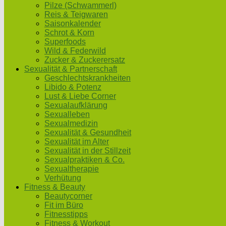
Pilze (Schwammerl)
Reis & Teigwaren
Saisonkalender
Schrot & Korn
Superfoods
Wild & Federwild
Zucker & Zuckerersatz
Sexualität & Partnerschaft
Geschlechtskrankheiten
Libido & Potenz
Lust & Liebe Corner
Sexualaufklärung
Sexualleben
Sexualmedizin
Sexualität & Gesundheit
Sexualität im Alter
Sexualität in der Stillzeit
Sexualpraktiken & Co.
Sexualtherapie
Verhütung
Fitness & Beauty
Beautycorner
Fit im Büro
Fitnesstipps
Fitness & Workout