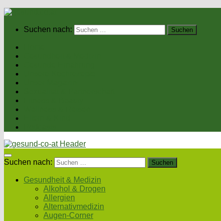
Suchen nach:
Home
Gesundheit & Medizin
Gesunde Ernährung
Unsere Kochrezepte
Unser Magazin
Sexualität & Partnerschaft
Fitness & Beauty
Wellness & Reisen
Eltern & Kind
Podcasts
Suchen nach:
Gesundheit & Medizin
Alkohol & Drogen
Allergien
Alternativmedizin
Augen-Corner