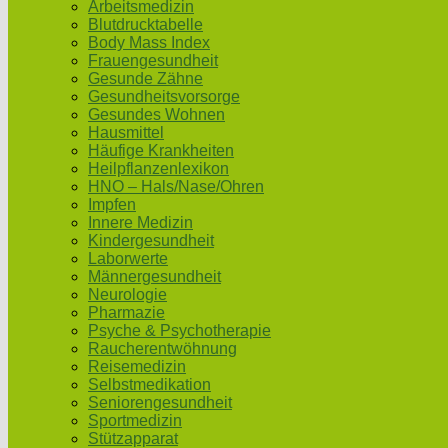
Arbeitsmedizin
Blutdrucktabelle
Body Mass Index
Frauengesundheit
Gesunde Zähne
Gesundheitsvorsorge
Gesundes Wohnen
Hausmittel
Häufige Krankheiten
Heilpflanzenlexikon
HNO – Hals/Nase/Ohren
Impfen
Innere Medizin
Kindergesundheit
Laborwerte
Männergesundheit
Neurologie
Pharmazie
Psyche & Psychotherapie
Raucherentwöhnung
Reisemedizin
Selbstmedikation
Seniorengesundheit
Sportmedizin
Stützapparat