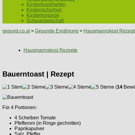
Kinderkrankheiten
Kindersicherheit
Kindervorsorge
Schwangerschaft
gesund.co.at
>
Gesunde Ernährung
>
Hausmannskost Rezept
Hausmannskost Rezepte
Bauerntoast | Rezept
(
14
Bewer
Für 4 Portionen:
4 Scheiben Tomate
Pfefferoni (in Ringe gechnitten)
Paprikapulver
Salz, Pfeffer