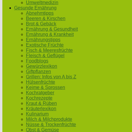
Umweltmedizin
Gesunde Ernährung
Abnehmtipps
Beeren & Kirschen
Brot & Gebäck
Ernährung & Gesundheit
Ernährung & Krankheit
Ernährungstipps
Exotische Früchte
Fisch & Meeresfrüchte
Fleisch & Geflügel
Foodblogs
Gewürzlexikon
Giftpflanzen
Grillen: Infos von A bis Z
Hülsenfrüchte
Keime & Sprossen
Kochratgeber
Kochrezepte
Kraut & Rüben
Kräuterlexikon
Kulinarium
Milch & Milchprodukte
Nüsse & Trockenfrüchte
Obst & Gemüse