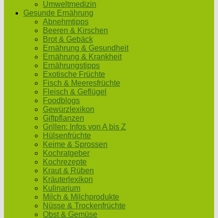
Umweltmedizin
Gesunde Ernährung
Abnehmtipps
Beeren & Kirschen
Brot & Gebäck
Ernährung & Gesundheit
Ernährung & Krankheit
Ernährungstipps
Exotische Früchte
Fisch & Meeresfrüchte
Fleisch & Geflügel
Foodblogs
Gewürzlexikon
Giftpflanzen
Grillen: Infos von A bis Z
Hülsenfrüchte
Keime & Sprossen
Kochratgeber
Kochrezepte
Kraut & Rüben
Kräuterlexikon
Kulinarium
Milch & Milchprodukte
Nüsse & Trockenfrüchte
Obst & Gemüse