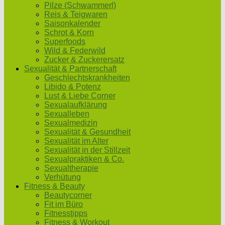
Pilze (Schwammerl)
Reis & Teigwaren
Saisonkalender
Schrot & Korn
Superfoods
Wild & Federwild
Zucker & Zuckerersatz
Sexualität & Partnerschaft
Geschlechtskrankheiten
Libido & Potenz
Lust & Liebe Corner
Sexualaufklärung
Sexualleben
Sexualmedizin
Sexualität & Gesundheit
Sexualität im Alter
Sexualität in der Stillzeit
Sexualpraktiken & Co.
Sexualtherapie
Verhütung
Fitness & Beauty
Beautycorner
Fit im Büro
Fitnesstipps
Fitness & Workout