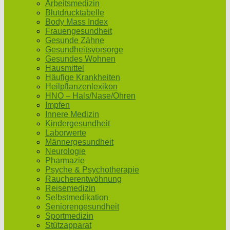
Arbeitsmedizin
Blutdrucktabelle
Body Mass Index
Frauengesundheit
Gesunde Zähne
Gesundheitsvorsorge
Gesundes Wohnen
Hausmittel
Häufige Krankheiten
Heilpflanzenlexikon
HNO – Hals/Nase/Ohren
Impfen
Innere Medizin
Kindergesundheit
Laborwerte
Männergesundheit
Neurologie
Pharmazie
Psyche & Psychotherapie
Raucherentwöhnung
Reisemedizin
Selbstmedikation
Seniorengesundheit
Sportmedizin
Stützapparat