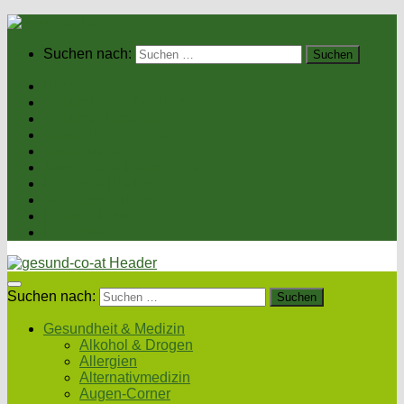
Suchen nach:
Home
Gesundheit & Medizin
Gesunde Ernährung
Unsere Kochrezepte
Unser Magazin
Sexualität & Partnerschaft
Fitness & Beauty
Wellness & Reisen
Eltern & Kind
Podcasts
Suchen nach:
Gesundheit & Medizin
Alkohol & Drogen
Allergien
Alternativmedizin
Augen-Corner