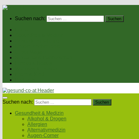
Suchen nach:
Home
Gesundheit & Medizin
Gesunde Ernährung
Unsere Kochrezepte
Unser Magazin
Sexualität & Partnerschaft
Fitness & Beauty
Wellness & Reisen
Eltern & Kind
Podcasts
Suchen nach:
Gesundheit & Medizin
Alkohol & Drogen
Allergien
Alternativmedizin
Augen-Corner