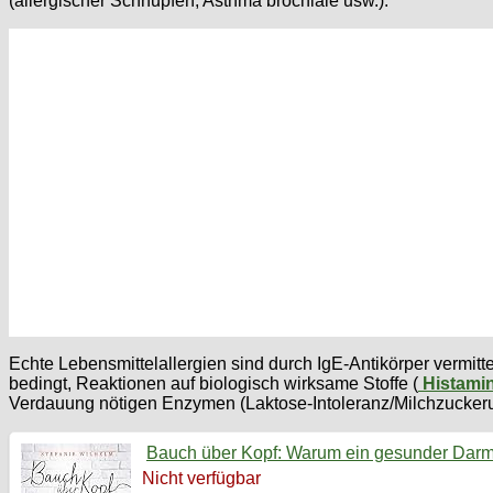
(allergischer Schnupfen, Asthma brochiale usw.).
Echte Lebensmittelallergien sind durch IgE-Antikörper vermit
bedingt, Reaktionen auf biologisch wirksame Stoffe (
Histamin
Verdauung nötigen Enzymen (Laktose-Intoleranz/Milchzuckerun
Bauch über Kopf: Warum ein gesunder Darm di
Nicht verfügbar