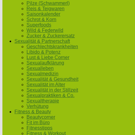
Pilze (Schwammerl)
Reis & Teigwaren
Saisonkalender
Schrot & Korn
Superfoods
Wild & Federwild
Zucker & Zuckerersatz
Sexualität & Partnerschaft
Geschlechtskrankheiten
Libido & Potenz
Lust & Liebe Corner
Sexualaufklärung
Sexualleben
Sexualmedizin
Sexualität & Gesundheit
Sexualität im Alter
Sexualität in der Stillzeit
Sexualpraktiken & Co.
Sexualtherapie
Verhütung
Fitness & Beauty
Beautycorner
Fit im Büro
Fitnesstipps
Fitness & Workout