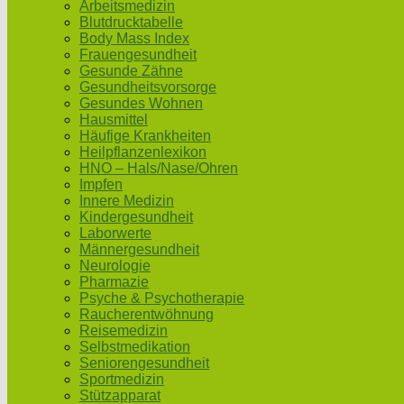
Arbeitsmedizin
Blutdrucktabelle
Body Mass Index
Frauengesundheit
Gesunde Zähne
Gesundheitsvorsorge
Gesundes Wohnen
Hausmittel
Häufige Krankheiten
Heilpflanzenlexikon
HNO – Hals/Nase/Ohren
Impfen
Innere Medizin
Kindergesundheit
Laborwerte
Männergesundheit
Neurologie
Pharmazie
Psyche & Psychotherapie
Raucherentwöhnung
Reisemedizin
Selbstmedikation
Seniorengesundheit
Sportmedizin
Stützapparat