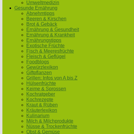
Umweltmedizin
Gesunde Ernährung
Abnehmtipps
Beeren & Kirschen
Brot & Gebäck
Ernährung & Gesundheit
Ernährung & Krankheit
Ernährungstipps
Exotische Früchte
Fisch & Meeresfrüchte
Fleisch & Geflügel
Foodblogs
Gewürzlexikon
Giftpflanzen
Grillen: Infos von A bis Z
Hülsenfrüchte
Keime & Sprossen
Kochratgeber
Kochrezepte
Kraut & Rüben
Kräuterlexikon
Kulinarium
Milch & Milchprodukte
Nüsse & Trockenfrüchte
Obst & Gemüse