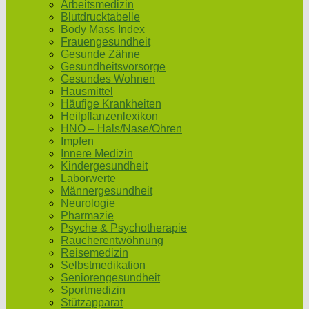
Arbeitsmedizin
Blutdrucktabelle
Body Mass Index
Frauengesundheit
Gesunde Zähne
Gesundheitsvorsorge
Gesundes Wohnen
Hausmittel
Häufige Krankheiten
Heilpflanzenlexikon
HNO – Hals/Nase/Ohren
Impfen
Innere Medizin
Kindergesundheit
Laborwerte
Männergesundheit
Neurologie
Pharmazie
Psyche & Psychotherapie
Raucherentwöhnung
Reisemedizin
Selbstmedikation
Seniorengesundheit
Sportmedizin
Stützapparat