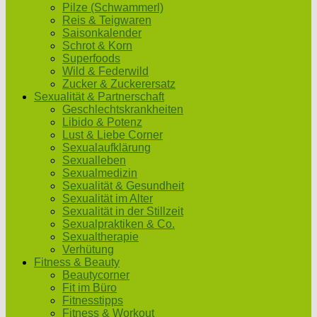
Pilze (Schwammerl)
Reis & Teigwaren
Saisonkalender
Schrot & Korn
Superfoods
Wild & Federwild
Zucker & Zuckerersatz
Sexualität & Partnerschaft
Geschlechtskrankheiten
Libido & Potenz
Lust & Liebe Corner
Sexualaufklärung
Sexualleben
Sexualmedizin
Sexualität & Gesundheit
Sexualität im Alter
Sexualität in der Stillzeit
Sexualpraktiken & Co.
Sexualtherapie
Verhütung
Fitness & Beauty
Beautycorner
Fit im Büro
Fitnesstipps
Fitness & Workout