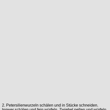
2. Petersilienwurzeln schälen und in Stücke schneiden.
Ingwer schälen und fein würfeln. Zwiebel pellen und würfeln.