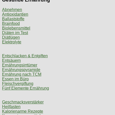
Abnehmen
Antioxidantien
Ballaststoffe
Brainfood
Biolebensmittel
Diäten im Test
Diätlügen
Elektrolyte
Entschlacken & Entgiften
Entsäuern
Ernährungsirrtümer
Ernährungspyramide
Ernährung nach TCM
Essen im Büro
Fleischvergiftung
Fünf Elemente Ernährung
Geschmacksverstärker
Heilfasten
Kalorienarme Rezepte