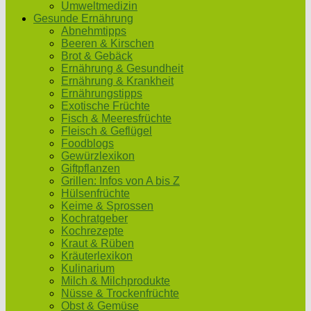
Umweltmedizin
Gesunde Ernährung
Abnehmtipps
Beeren & Kirschen
Brot & Gebäck
Ernährung & Gesundheit
Ernährung & Krankheit
Ernährungstipps
Exotische Früchte
Fisch & Meeresfrüchte
Fleisch & Geflügel
Foodblogs
Gewürzlexikon
Giftpflanzen
Grillen: Infos von A bis Z
Hülsenfrüchte
Keime & Sprossen
Kochratgeber
Kochrezepte
Kraut & Rüben
Kräuterlexikon
Kulinarium
Milch & Milchprodukte
Nüsse & Trockenfrüchte
Obst & Gemüse