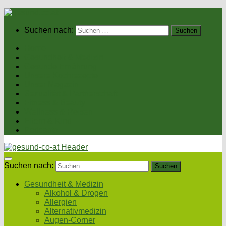
Suchen nach:
Home
Gesundheit & Medizin
Gesunde Ernährung
Unsere Kochrezepte
Unser Magazin
Sexualität & Partnerschaft
Fitness & Beauty
Wellness & Reisen
Eltern & Kind
Podcasts
Suchen nach:
Gesundheit & Medizin
Alkohol & Drogen
Allergien
Alternativmedizin
Augen-Corner