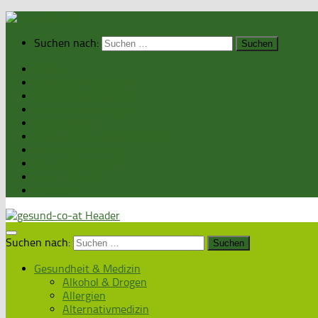
Suchen nach:
Home
Gesundheit & Medizin
Gesunde Ernährung
Unsere Kochrezepte
Unser Magazin
Sexualität & Partnerschaft
Fitness & Beauty
Wellness & Reisen
Eltern & Kind
Podcasts
Suchen nach:
Gesundheit & Medizin
Alkohol & Drogen
Allergien
Alternativmedizin