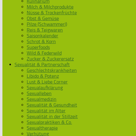
Kulinarium
Milch & Milchprodukte
Nüsse & Trockenfrüchte
Obst & Gemüse
Pilze (Schwammerl)
Reis & Teigwaren
Saisonkalender
Schrot & Korn
Superfoods
Wild & Federwild
Zucker & Zuckerersatz
Sexualität & Partnerschaft
Geschlechtskrankheiten
Libido & Potenz
Lust & Liebe Corner
Sexualaufklärung
Sexualleben
Sexualmedizin
Sexualität & Gesundheit
Sexualität im Alter
Sexualität in der Stillzeit
Sexualpraktiken & Co.
Sexualtherapie
Verhütung