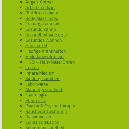
Augen-Corner
Arbeitsmedizin
Blutdrucktabelle
Body Mass Index
Frauengesundheit
Gesunde Zähne
Gesundheitsvorsorge
Gesundes Wohnen
Hausmittel
Häufige Krankheiten
Heilpflanzenlexikon
HNO – Hals/Nase/Ohren
Impfen
Innere Medizin
Kindergesundheit
Laborwerte
Männergesundheit
Neurologie
Pharmazie
Psyche & Psychotherapie
Raucherentwöhnung
Reisemedizin
Selbstmedikation
Seniorengesundheit