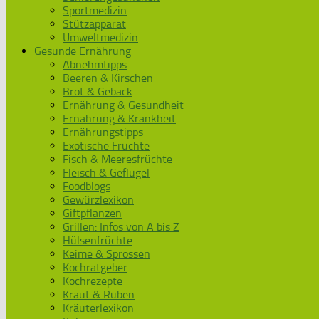
Sportmedizin
Stützapparat
Umweltmedizin
Gesunde Ernährung
Abnehmtipps
Beeren & Kirschen
Brot & Gebäck
Ernährung & Gesundheit
Ernährung & Krankheit
Ernährungstipps
Exotische Früchte
Fisch & Meeresfrüchte
Fleisch & Geflügel
Foodblogs
Gewürzlexikon
Giftpflanzen
Grillen: Infos von A bis Z
Hülsenfrüchte
Keime & Sprossen
Kochratgeber
Kochrezepte
Kraut & Rüben
Kräuterlexikon