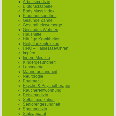
Arbeitsmedizin
Blutdrucktabelle
Body Mass Index
Frauengesundheit
Gesunde Zähne
Gesundheitsvorsorge
Gesundes Wohnen
Hausmittel
Häufige Krankheiten
Heilpflanzenlexikon
HNO – Hals/Nase/Ohren
Impfen
Innere Medizin
Kindergesundheit
Laborwerte
Männergesundheit
Neurologie
Pharmazie
Psyche & Psychotherapie
Raucherentwöhnung
Reisemedizin
Selbstmedikation
Seniorengesundheit
Sportmedizin
Stützapparat