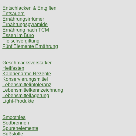
Entschlacken & Entgiften
Entsäuern
Ernährungsirrtümer
Ernährungspyramide
Ernährung nach TCM
Essen im Büro
Fleischvergiftung
Fünf Elemente Ernährung
Geschmacksverstärker
Heilfasten
Kalorienarme Rezepte
Konservierungsmittel
Lebensmittelintoleranz
Lebensmittelkennzeichnung
Lebensmittellagerung
Light-Produkte
Smoothies
Sodbrennen
Spurenelemente
Süßstoffe