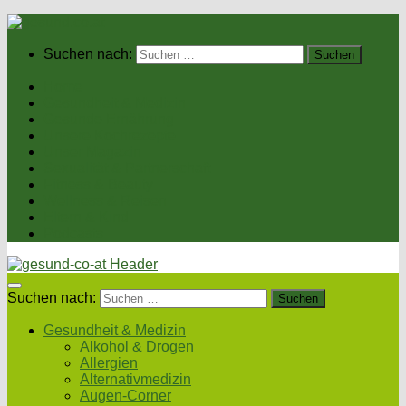
Suchen nach:
Home
Gesundheit & Medizin
Gesunde Ernährung
Unsere Kochrezepte
Unser Magazin
Sexualität & Partnerschaft
Fitness & Beauty
Wellness & Reisen
Eltern & Kind
Podcasts
Suchen nach:
Gesundheit & Medizin
Alkohol & Drogen
Allergien
Alternativmedizin
Augen-Corner