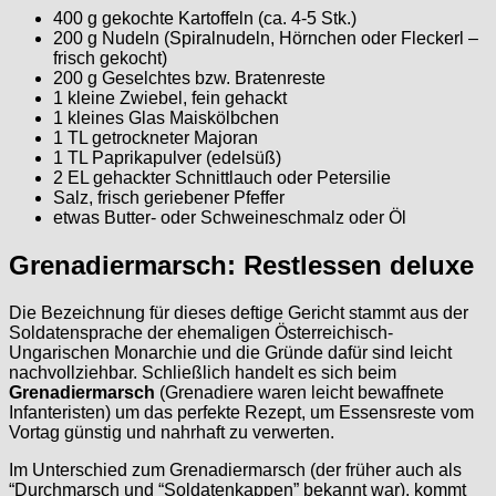
400 g gekochte Kartoffeln (ca. 4-5 Stk.)
200 g Nudeln (Spiralnudeln, Hörnchen oder Fleckerl –
frisch gekocht)
200 g Geselchtes bzw. Bratenreste
1 kleine Zwiebel, fein gehackt
1 kleines Glas Maiskölbchen
1 TL getrockneter Majoran
1 TL Paprikapulver (edelsüß)
2 EL gehackter Schnittlauch oder Petersilie
Salz, frisch geriebener Pfeffer
etwas Butter- oder Schweineschmalz oder Öl
Grenadiermarsch: Restlessen deluxe
Die Bezeichnung für dieses deftige Gericht stammt aus der
Soldatensprache der ehemaligen Österreichisch-
Ungarischen Monarchie und die Gründe dafür sind leicht
nachvollziehbar. Schließlich handelt es sich beim
Grenadiermarsch
(Grenadiere waren leicht bewaffnete
Infanteristen) um das perfekte Rezept, um Essensreste vom
Vortag günstig und nahrhaft zu verwerten.
Im Unterschied zum Grenadiermarsch (der früher auch als
“Durchmarsch und “Soldatenkappen” bekannt war), kommt