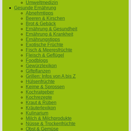
Umweltmedizin
Gesunde Ernährung
Abnehmtipps
Beeren & Kirschen
Brot & Gebäck
Ernährung & Gesundheit
Ernährung & Krankheit
Ernährungstipps
Exotische Früchte
Fisch & Meeresfrüchte
Fleisch & Geflügel
Foodblogs
Gewürzlexikon
Giftpflanzen
Grillen: Infos von A bis Z
Hülsenfrüchte
Keime & Sprossen
Kochratgeber
Kochrezepte
Kraut & Rüben
Kräuterlexikon
Kulinarium
Milch & Milchprodukte
Nüsse & Trockenfrüchte
Obst & Gemüse