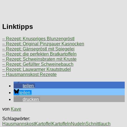
Linktipps
– Rezept: Knuspriges Blunzengröstl
– Rezept: Original Pinzgauer Kasnocken
– Rezept: Gänsegröstl mit Spiegelei
– Rezept: die perfekten Bratkartoffeln
– Rezept: Schweinsbraten mit Kruste
– Rezept: Gefüllter Schweinebauch
– Rezept: Lauwarmer Krautstrudel
– Hausmannskost Rezepte
teilen
teilen
drucken
von
Kave
Schlagwörter:
Hausmannskost
Kartoffel
Kartoffeln
Nudeln
Schnittlauch