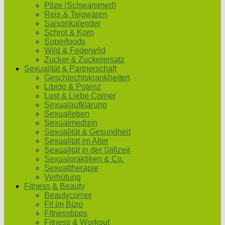
Pilze (Schwammerl)
Reis & Teigwaren
Saisonkalender
Schrot & Korn
Superfoods
Wild & Federwild
Zucker & Zuckerersatz
Sexualität & Partnerschaft
Geschlechtskrankheiten
Libido & Potenz
Lust & Liebe Corner
Sexualaufklärung
Sexualleben
Sexualmedizin
Sexualität & Gesundheit
Sexualität im Alter
Sexualität in der Stillzeit
Sexualpraktiken & Co.
Sexualtherapie
Verhütung
Fitness & Beauty
Beautycorner
Fit im Büro
Fitnesstipps
Fitness & Workout