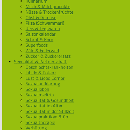
Kulinarium
Milch & Milchprodukte
Nüsse & Trockenfrüchte
Obst & Gemüse
Pilze (Schwammerl)
Reis & Teigwaren
Saisonkalender
Schrot & Korn
Superfoods
Wild & Federwild
Zucker & Zuckerersatz
Sexualität & Partnerschaft
Geschlechtskrankheiten
Libido & Potenz
Lust & Liebe Corner
Sexualaufklärung
Sexualleben
Sexualmedizin
Sexualität & Gesundheit
Sexualität im Alter
Sexualität in der Stillzeit
Sexualpraktiken & Co.
Sexualtherapie
Verhütung