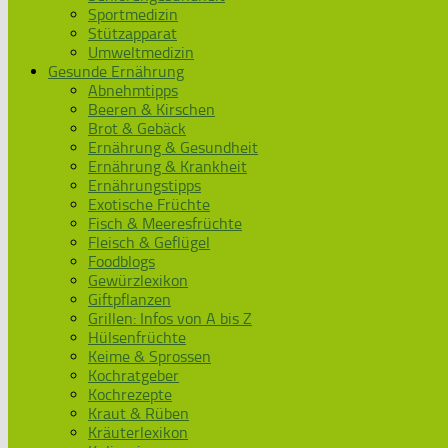
Sportmedizin
Stützapparat
Umweltmedizin
Gesunde Ernährung
Abnehmtipps
Beeren & Kirschen
Brot & Gebäck
Ernährung & Gesundheit
Ernährung & Krankheit
Ernährungstipps
Exotische Früchte
Fisch & Meeresfrüchte
Fleisch & Geflügel
Foodblogs
Gewürzlexikon
Giftpflanzen
Grillen: Infos von A bis Z
Hülsenfrüchte
Keime & Sprossen
Kochratgeber
Kochrezepte
Kraut & Rüben
Kräuterlexikon