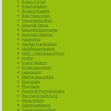
Augen-Corner
Arbeitsmedizin
Blutdrucktabelle
Body Mass Index
Frauengesundheit
Gesunde Zähne
Gesundheitsvorsorge
Gesundes Wohnen
Hausmittel
Häufige Krankheiten
Heilpflanzenlexikon
HNO – Hals/Nase/Ohren
Impfen
Innere Medizin
Kindergesundheit
Laborwerte
Männergesundheit
Neurologie
Pharmazie
Psyche & Psychotherapie
Raucherentwöhnung
Reisemedizin
Selbstmedikation
Seniorengesundheit