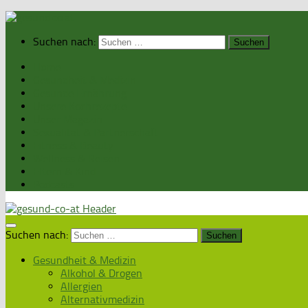
Suchen nach:
Home
Gesundheit & Medizin
Gesunde Ernährung
Unsere Kochrezepte
Unser Magazin
Sexualität & Partnerschaft
Fitness & Beauty
Wellness & Reisen
Eltern & Kind
Podcasts
Suchen nach:
Gesundheit & Medizin
Alkohol & Drogen
Allergien
Alternativmedizin