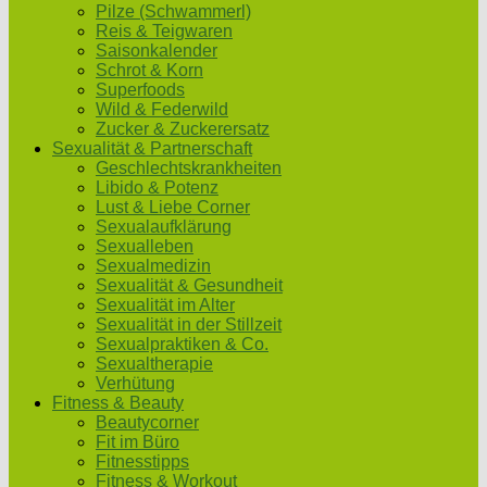
Pilze (Schwammerl)
Reis & Teigwaren
Saisonkalender
Schrot & Korn
Superfoods
Wild & Federwild
Zucker & Zuckerersatz
Sexualität & Partnerschaft
Geschlechtskrankheiten
Libido & Potenz
Lust & Liebe Corner
Sexualaufklärung
Sexualleben
Sexualmedizin
Sexualität & Gesundheit
Sexualität im Alter
Sexualität in der Stillzeit
Sexualpraktiken & Co.
Sexualtherapie
Verhütung
Fitness & Beauty
Beautycorner
Fit im Büro
Fitnesstipps
Fitness & Workout