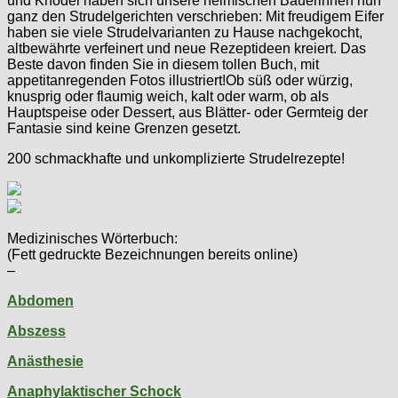
und Knödel haben sich unsere heimischen Bäuerinnen nun
ganz den Strudelgerichten verschrieben: Mit freudigem Eifer
haben sie viele Strudelvarianten zu Hause nachgekocht,
altbewährte verfeinert und neue Rezeptideen kreiert. Das
Beste davon finden Sie in diesem tollen Buch, mit
appetitanregenden Fotos illustriert!Ob süß oder würzig,
knusprig oder flaumig weich, kalt oder warm, ob als
Hauptspeise oder Dessert, aus Blätter- oder Germteig der
Fantasie sind keine Grenzen gesetzt.
200 schmackhafte und unkomplizierte Strudelrezepte!
Medizinisches Wörterbuch:
(Fett gedruckte Bezeichnungen bereits online)
–
Abdomen
Abszess
Anästhesie
Anaphylaktischer Schock