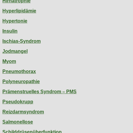
Hirnatrophie
Hyperlipidämie
Hypertonie
Insulin
Ischias-Syndrom
Jodmangel
Myom
Pneumothorax
Polyneuropathie
Prämenstruelles Syndrom – PMS
Pseudokrupp
Reizdarmsyndrom
Salmonellose
Schilddrüsenüberfunktion