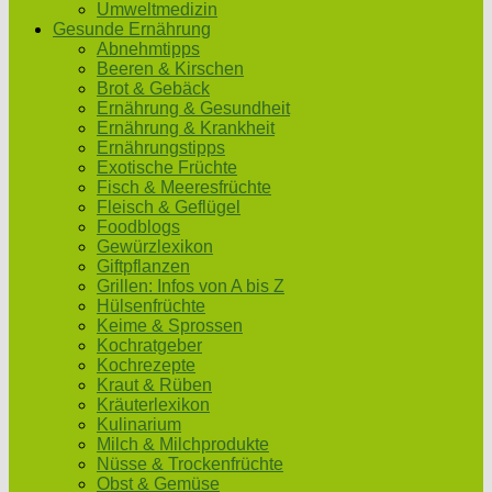
Umweltmedizin
Gesunde Ernährung
Abnehmtipps
Beeren & Kirschen
Brot & Gebäck
Ernährung & Gesundheit
Ernährung & Krankheit
Ernährungstipps
Exotische Früchte
Fisch & Meeresfrüchte
Fleisch & Geflügel
Foodblogs
Gewürzlexikon
Giftpflanzen
Grillen: Infos von A bis Z
Hülsenfrüchte
Keime & Sprossen
Kochratgeber
Kochrezepte
Kraut & Rüben
Kräuterlexikon
Kulinarium
Milch & Milchprodukte
Nüsse & Trockenfrüchte
Obst & Gemüse