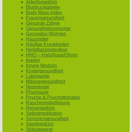
Arbeitsmedizin
Blutdrucktabelle
Body Mass Index
Frauengesundheit
Gesunde Zähne
Gesundheitsvorsorge
Gesundes Wohnen
Hausmittel
Häufige Krankheiten
Heilpflanzenlexikon
HNO – Hals/Nase/Ohren
Impfen
Innere Medizin
Kindergesundheit
Laborwerte
Männergesundheit
Neurologie
Pharmazie
Psyche & Psychotherapie
Raucherentwöhnung
Reisemedizin
Selbstmedikation
Seniorengesundheit
Sportmedizin
Stützapparat