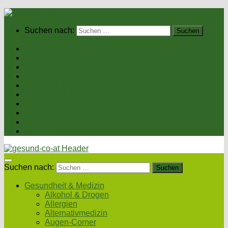
Suchen nach:
Home
Gesundheit & Medizin
Gesunde Ernährung
Unsere Kochrezepte
Unser Magazin
Sexualität & Partnerschaft
Fitness & Beauty
Wellness & Reisen
Eltern & Kind
Podcasts
Suchen nach:
Gesundheit & Medizin
Alkohol & Drogen
Allergien
Alternativmedizin
Augen-Corner