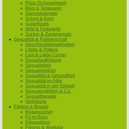
Pilze (Schwammerl)
Reis & Teigwaren
Saisonkalender
Schrot & Korn
Superfoods
Wild & Federwild
Zucker & Zuckerersatz
Sexualität & Partnerschaft
Geschlechtskrankheiten
Libido & Potenz
Lust & Liebe Corner
Sexualaufklärung
Sexualleben
Sexualmedizin
Sexualität & Gesundheit
Sexualität im Alter
Sexualität in der Stillzeit
Sexualpraktiken & Co.
Sexualtherapie
Verhütung
Fitness & Beauty
Beautycorner
Fit im Büro
Fitnesstipps
Fitness & Workout