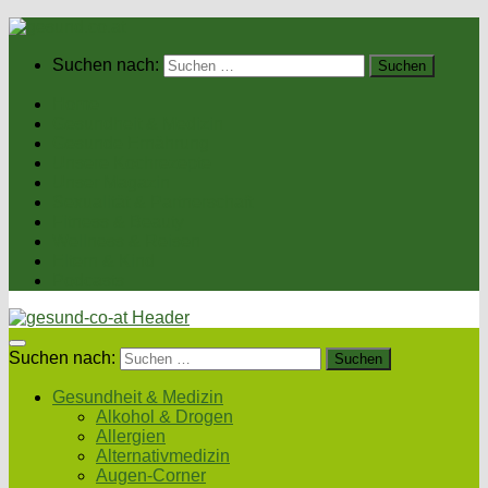
Suchen nach:
Home
Gesundheit & Medizin
Gesunde Ernährung
Unsere Kochrezepte
Unser Magazin
Sexualität & Partnerschaft
Fitness & Beauty
Wellness & Reisen
Eltern & Kind
Podcasts
Suchen nach:
Gesundheit & Medizin
Alkohol & Drogen
Allergien
Alternativmedizin
Augen-Corner