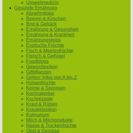
Umweltmedizin
Gesunde Ernährung
Abnehmtipps
Beeren & Kirschen
Brot & Gebäck
Ernährung & Gesundheit
Ernährung & Krankheit
Ernährungstipps
Exotische Früchte
Fisch & Meeresfrüchte
Fleisch & Geflügel
Foodblogs
Gewürzlexikon
Giftpflanzen
Grillen: Infos von A bis Z
Hülsenfrüchte
Keime & Sprossen
Kochratgeber
Kochrezepte
Kraut & Rüben
Kräuterlexikon
Kulinarium
Milch & Milchprodukte
Nüsse & Trockenfrüchte
Obst & Gemüse