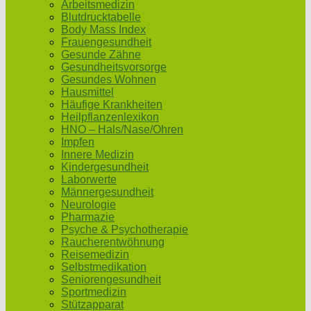
Arbeitsmedizin
Blutdrucktabelle
Body Mass Index
Frauengesundheit
Gesunde Zähne
Gesundheitsvorsorge
Gesundes Wohnen
Hausmittel
Häufige Krankheiten
Heilpflanzenlexikon
HNO – Hals/Nase/Ohren
Impfen
Innere Medizin
Kindergesundheit
Laborwerte
Männergesundheit
Neurologie
Pharmazie
Psyche & Psychotherapie
Raucherentwöhnung
Reisemedizin
Selbstmedikation
Seniorengesundheit
Sportmedizin
Stützapparat