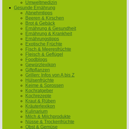
Umweltmedizin
Gesunde Ernährung
Abnehmtipps
Beeren & Kirschen
Brot & Gebäck
Ernährung & Gesundheit
Ernährung & Krankheit
Ernährungstipps
Exotische Früchte
Fisch & Meeresfrüchte
Fleisch & Geflügel
Foodblogs
Gewürzlexikon
Giftpflanzen
Grillen: Infos von A bis Z
Hülsenfrüchte
Keime & Sprossen
Kochratgeber
Kochrezepte
Kraut & Rüben
Kräuterlexikon
Kulinarium
Milch & Milchprodukte
Nüsse & Trockenfrüchte
Obst & Gemüse