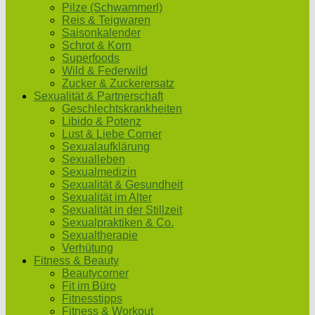
Pilze (Schwammerl)
Reis & Teigwaren
Saisonkalender
Schrot & Korn
Superfoods
Wild & Federwild
Zucker & Zuckerersatz
Sexualität & Partnerschaft
Geschlechtskrankheiten
Libido & Potenz
Lust & Liebe Corner
Sexualaufklärung
Sexualleben
Sexualmedizin
Sexualität & Gesundheit
Sexualität im Alter
Sexualität in der Stillzeit
Sexualpraktiken & Co.
Sexualtherapie
Verhütung
Fitness & Beauty
Beautycorner
Fit im Büro
Fitnesstipps
Fitness & Workout