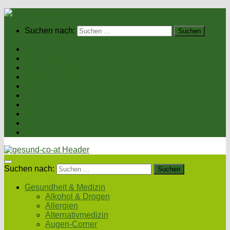
Suchen nach:
Home
Gesundheit & Medizin
Gesunde Ernährung
Unsere Kochrezepte
Unser Magazin
Sexualität & Partnerschaft
Fitness & Beauty
Wellness & Reisen
Eltern & Kind
Podcasts
Suchen nach:
Gesundheit & Medizin
Alkohol & Drogen
Allergien
Alternativmedizin
Augen-Corner