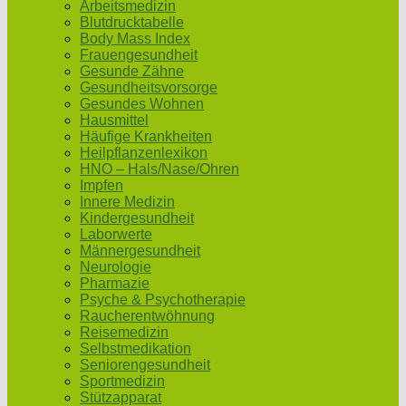
Arbeitsmedizin
Blutdrucktabelle
Body Mass Index
Frauengesundheit
Gesunde Zähne
Gesundheitsvorsorge
Gesundes Wohnen
Hausmittel
Häufige Krankheiten
Heilpflanzenlexikon
HNO – Hals/Nase/Ohren
Impfen
Innere Medizin
Kindergesundheit
Laborwerte
Männergesundheit
Neurologie
Pharmazie
Psyche & Psychotherapie
Raucherentwöhnung
Reisemedizin
Selbstmedikation
Seniorengesundheit
Sportmedizin
Stützapparat