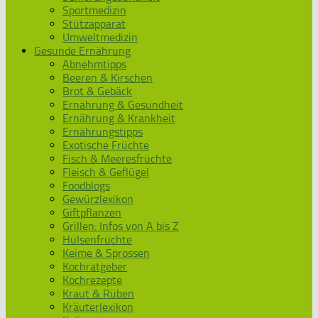
Sportmedizin
Stützapparat
Umweltmedizin
Gesunde Ernährung
Abnehmtipps
Beeren & Kirschen
Brot & Gebäck
Ernährung & Gesundheit
Ernährung & Krankheit
Ernährungstipps
Exotische Früchte
Fisch & Meeresfrüchte
Fleisch & Geflügel
Foodblogs
Gewürzlexikon
Giftpflanzen
Grillen: Infos von A bis Z
Hülsenfrüchte
Keime & Sprossen
Kochratgeber
Kochrezepte
Kraut & Rüben
Kräuterlexikon