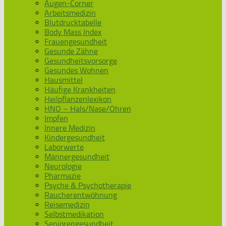
Augen-Corner
Arbeitsmedizin
Blutdrucktabelle
Body Mass Index
Frauengesundheit
Gesunde Zähne
Gesundheitsvorsorge
Gesundes Wohnen
Hausmittel
Häufige Krankheiten
Heilpflanzenlexikon
HNO – Hals/Nase/Ohren
Impfen
Innere Medizin
Kindergesundheit
Laborwerte
Männergesundheit
Neurologie
Pharmazie
Psyche & Psychotherapie
Raucherentwöhnung
Reisemedizin
Selbstmedikation
Seniorengesundheit