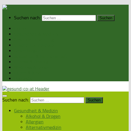
Suchen nach:
Home
Gesundheit & Medizin
Gesunde Ernährung
Unsere Kochrezepte
Unser Magazin
Sexualität & Partnerschaft
Fitness & Beauty
Wellness & Reisen
Eltern & Kind
Podcasts
Suchen nach:
Gesundheit & Medizin
Alkohol & Drogen
Allergien
Alternativmedizin