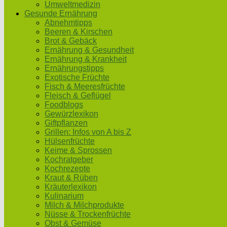
Umweltmedizin
Gesunde Ernährung
Abnehmtipps
Beeren & Kirschen
Brot & Gebäck
Ernährung & Gesundheit
Ernährung & Krankheit
Ernährungstipps
Exotische Früchte
Fisch & Meeresfrüchte
Fleisch & Geflügel
Foodblogs
Gewürzlexikon
Giftpflanzen
Grillen: Infos von A bis Z
Hülsenfrüchte
Keime & Sprossen
Kochratgeber
Kochrezepte
Kraut & Rüben
Kräuterlexikon
Kulinarium
Milch & Milchprodukte
Nüsse & Trockenfrüchte
Obst & Gemüse