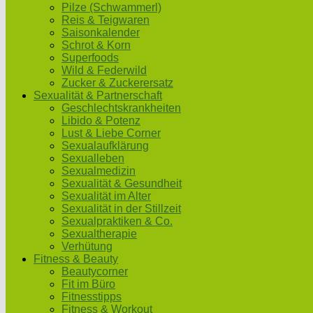
Pilze (Schwammerl)
Reis & Teigwaren
Saisonkalender
Schrot & Korn
Superfoods
Wild & Federwild
Zucker & Zuckerersatz
Sexualität & Partnerschaft
Geschlechtskrankheiten
Libido & Potenz
Lust & Liebe Corner
Sexualaufklärung
Sexualleben
Sexualmedizin
Sexualität & Gesundheit
Sexualität im Alter
Sexualität in der Stillzeit
Sexualpraktiken & Co.
Sexualtherapie
Verhütung
Fitness & Beauty
Beautycorner
Fit im Büro
Fitnesstipps
Fitness & Workout