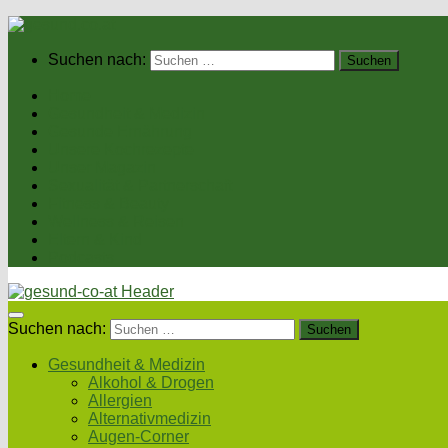
Suchen nach:
Home
Gesundheit & Medizin
Gesunde Ernährung
Unsere Kochrezepte
Unser Magazin
Sexualität & Partnerschaft
Fitness & Beauty
Wellness & Reisen
Eltern & Kind
Podcasts
Suchen nach:
Gesundheit & Medizin
Alkohol & Drogen
Allergien
Alternativmedizin
Augen-Corner