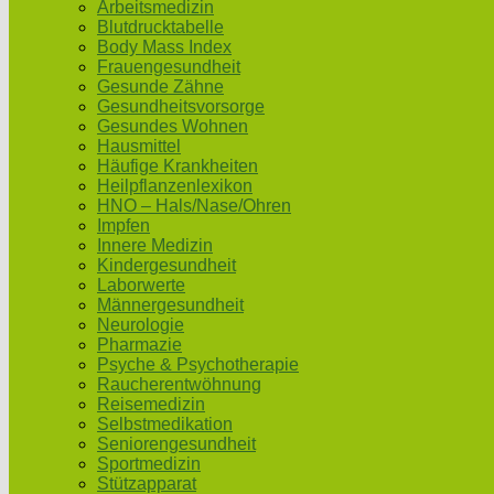
Arbeitsmedizin
Blutdrucktabelle
Body Mass Index
Frauengesundheit
Gesunde Zähne
Gesundheitsvorsorge
Gesundes Wohnen
Hausmittel
Häufige Krankheiten
Heilpflanzenlexikon
HNO – Hals/Nase/Ohren
Impfen
Innere Medizin
Kindergesundheit
Laborwerte
Männergesundheit
Neurologie
Pharmazie
Psyche & Psychotherapie
Raucherentwöhnung
Reisemedizin
Selbstmedikation
Seniorengesundheit
Sportmedizin
Stützapparat