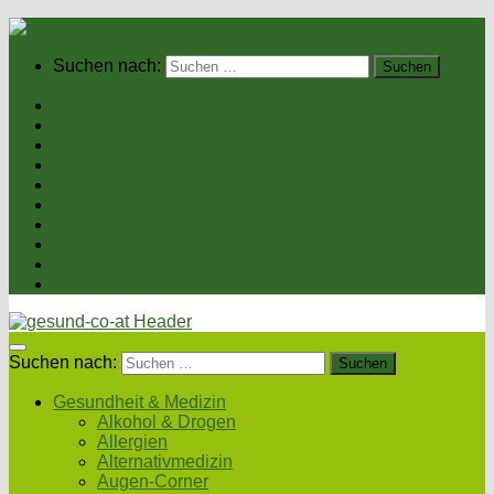
Suchen nach:
Home
Gesundheit & Medizin
Gesunde Ernährung
Unsere Kochrezepte
Unser Magazin
Sexualität & Partnerschaft
Fitness & Beauty
Wellness & Reisen
Eltern & Kind
Podcasts
Suchen nach:
Gesundheit & Medizin
Alkohol & Drogen
Allergien
Alternativmedizin
Augen-Corner