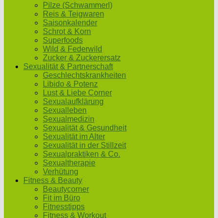
Pilze (Schwammerl)
Reis & Teigwaren
Saisonkalender
Schrot & Korn
Superfoods
Wild & Federwild
Zucker & Zuckerersatz
Sexualität & Partnerschaft
Geschlechtskrankheiten
Libido & Potenz
Lust & Liebe Corner
Sexualaufklärung
Sexualleben
Sexualmedizin
Sexualität & Gesundheit
Sexualität im Alter
Sexualität in der Stillzeit
Sexualpraktiken & Co.
Sexualtherapie
Verhütung
Fitness & Beauty
Beautycorner
Fit im Büro
Fitnesstipps
Fitness & Workout