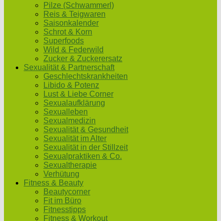
Pilze (Schwammerl)
Reis & Teigwaren
Saisonkalender
Schrot & Korn
Superfoods
Wild & Federwild
Zucker & Zuckerersatz
Sexualität & Partnerschaft
Geschlechtskrankheiten
Libido & Potenz
Lust & Liebe Corner
Sexualaufklärung
Sexualleben
Sexualmedizin
Sexualität & Gesundheit
Sexualität im Alter
Sexualität in der Stillzeit
Sexualpraktiken & Co.
Sexualtherapie
Verhütung
Fitness & Beauty
Beautycorner
Fit im Büro
Fitnesstipps
Fitness & Workout