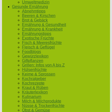
Umweltmedizin
Gesunde Ernährung
Abnehmtipps
Beeren & Kirschen
Brot & Gebäck
Ernährung & Gesundheit
Ernährung & Krankheit
Ernährungstipps
Exotische Früchte
Fisch & Meeresfrüchte
Fleisch & Geflügel
Foodblogs
Gewürzlexikon
Giftpflanzen
Grillen: Infos von A bis Z
Hülsenfrüchte
Keime & Sprossen
Kochratgeber
Kochrezepte
Kraut & Rüben
Kräuterlexikon
Kulinarium
Milch & Milchprodukte
Nüsse & Trockenfrüchte
Obst & Gemüse