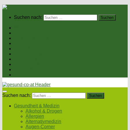
Suchen nach:
Home
Gesundheit & Medizin
Gesunde Ernährung
Unsere Kochrezepte
Unser Magazin
Sexualität & Partnerschaft
Fitness & Beauty
Wellness & Reisen
Eltern & Kind
Podcasts
Suchen nach:
Gesundheit & Medizin
Alkohol & Drogen
Allergien
Alternativmedizin
Augen-Corner