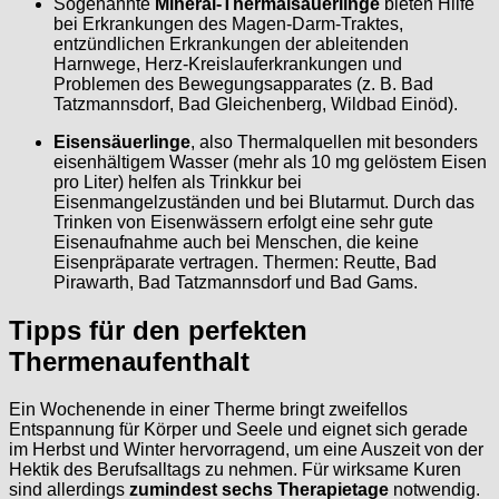
Sogenannte
Mineral-Thermalsäuerlinge
bieten Hilfe
bei Erkrankungen des Magen-Darm-Traktes,
entzündlichen Erkrankungen der ableitenden
Harnwege, Herz-Kreislauferkrankungen und
Problemen des Bewegungsapparates (z. B. Bad
Tatzmannsdorf, Bad Gleichenberg, Wildbad Einöd).
Eisensäuerlinge
, also Thermalquellen mit besonders
eisenhältigem Wasser (mehr als 10 mg gelöstem Eisen
pro Liter) helfen als Trinkkur bei
Eisenmangelzuständen und bei Blutarmut. Durch das
Trinken von Eisenwässern erfolgt eine sehr gute
Eisenaufnahme auch bei Menschen, die keine
Eisenpräparate vertragen. Thermen: Reutte, Bad
Pirawarth, Bad Tatzmannsdorf und Bad Gams.
Tipps für den perfekten
Thermenaufenthalt
Ein Wochenende in einer Therme bringt zweifellos
Entspannung für Körper und Seele und eignet sich gerade
im Herbst und Winter hervorragend, um eine Auszeit von der
Hektik des Berufsalltags zu nehmen. Für wirksame Kuren
sind allerdings
zumindest sechs Therapietage
notwendig.