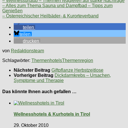
– Wellnessurlaub – Thermen reagieren auf starke Nachfrage
– Alles zum Thema Sauna und Dampfbad – Tipps zum
Genießen
– Österreichischer Heilbäder- & Kurorteverband
teilen
teilen
drucken
von
Redaktionsteam
Schlagwörter:
Thermenhotels
Thermenregion
Nächster Beitrag
Giftpflanze Herbstzeitlose
Vorheriger Beitrag
Dickdarmkrebs – Ursachen,
Symptome und Therapie
Das könnte Ihnen auch gefallen …
Wellnesshotels & Kurhotels in Tirol
29. Oktober 2010