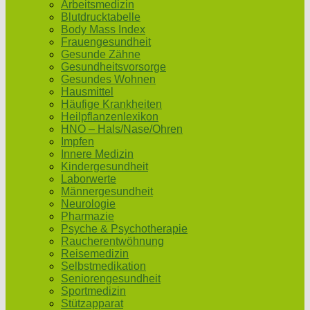
Arbeitsmedizin
Blutdrucktabelle
Body Mass Index
Frauengesundheit
Gesunde Zähne
Gesundheitsvorsorge
Gesundes Wohnen
Hausmittel
Häufige Krankheiten
Heilpflanzenlexikon
HNO – Hals/Nase/Ohren
Impfen
Innere Medizin
Kindergesundheit
Laborwerte
Männergesundheit
Neurologie
Pharmazie
Psyche & Psychotherapie
Raucherentwöhnung
Reisemedizin
Selbstmedikation
Seniorengesundheit
Sportmedizin
Stützapparat