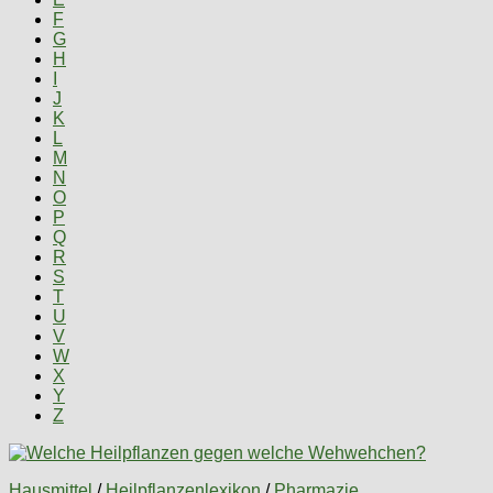
F
G
H
I
J
K
L
M
N
O
P
Q
R
S
T
U
V
W
X
Y
Z
Hausmittel
/
Heilpflanzenlexikon
/
Pharmazie