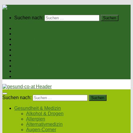
Suchen nach:
Home
Gesundheit & Medizin
Gesunde Ernährung
Unsere Kochrezepte
Unser Magazin
Sexualität & Partnerschaft
Fitness & Beauty
Wellness & Reisen
Eltern & Kind
Podcasts
Suchen nach:
Gesundheit & Medizin
Alkohol & Drogen
Allergien
Alternativmedizin
Augen-Corner