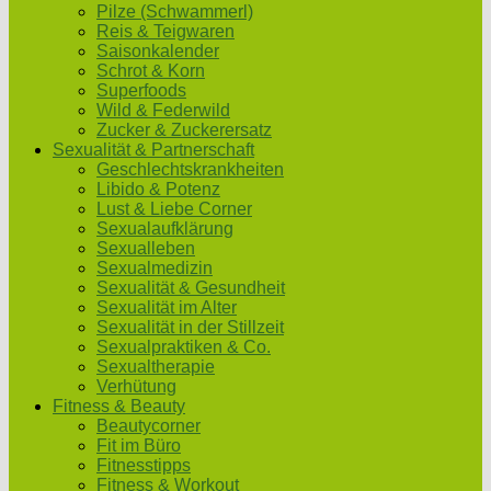
Pilze (Schwammerl)
Reis & Teigwaren
Saisonkalender
Schrot & Korn
Superfoods
Wild & Federwild
Zucker & Zuckerersatz
Sexualität & Partnerschaft
Geschlechtskrankheiten
Libido & Potenz
Lust & Liebe Corner
Sexualaufklärung
Sexualleben
Sexualmedizin
Sexualität & Gesundheit
Sexualität im Alter
Sexualität in der Stillzeit
Sexualpraktiken & Co.
Sexualtherapie
Verhütung
Fitness & Beauty
Beautycorner
Fit im Büro
Fitnesstipps
Fitness & Workout