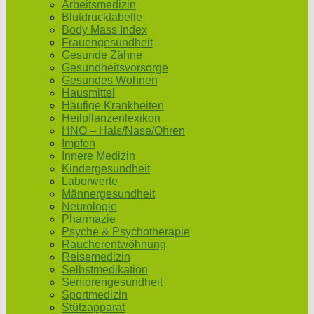
Arbeitsmedizin
Blutdrucktabelle
Body Mass Index
Frauengesundheit
Gesunde Zähne
Gesundheitsvorsorge
Gesundes Wohnen
Hausmittel
Häufige Krankheiten
Heilpflanzenlexikon
HNO – Hals/Nase/Ohren
Impfen
Innere Medizin
Kindergesundheit
Laborwerte
Männergesundheit
Neurologie
Pharmazie
Psyche & Psychotherapie
Raucherentwöhnung
Reisemedizin
Selbstmedikation
Seniorengesundheit
Sportmedizin
Stützapparat