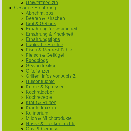
Umweltmedizin
Gesunde Ernährung
Abnehmtipps
Beeren & Kirschen
Brot & Gebäck
Ernährung & Gesundheit
Ernährung & Krankheit
Ernährungstipps
Exotische Früchte
Fisch & Meeresfrüchte
Fleisch & Geflügel
Foodblogs
Gewürzlexikon
Giftpflanzen
Grillen: Infos von A bis Z
Hülsenfrüchte
Keime & Sprossen
Kochratgeber
Kochrezepte
Kraut & Rüben
Kräuterlexikon
Kulinarium
Milch & Milchprodukte
Nüsse & Trockenfrüchte
Obst & Gemüse