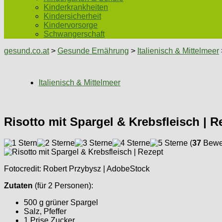
Kinderkrankheiten
Kindersicherheit
Kindervorsorge
Schwangerschaft
gesund.co.at
>
Gesunde Ernährung
>
Italienisch & Mittelmeer
Italienisch & Mittelmeer
Risotto mit Spargel & Krebsfleisch | R
(
37
Bewer
Fotocredit: Robert Przybysz | AdobeStock
Zutaten
(für 2 Personen):
500 g grüner Spargel
Salz, Pfeffer
1 Prise Zucker