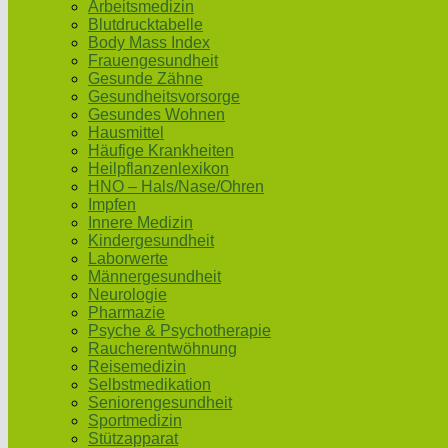
Arbeitsmedizin
Blutdrucktabelle
Body Mass Index
Frauengesundheit
Gesunde Zähne
Gesundheitsvorsorge
Gesundes Wohnen
Hausmittel
Häufige Krankheiten
Heilpflanzenlexikon
HNO – Hals/Nase/Ohren
Impfen
Innere Medizin
Kindergesundheit
Laborwerte
Männergesundheit
Neurologie
Pharmazie
Psyche & Psychotherapie
Raucherentwöhnung
Reisemedizin
Selbstmedikation
Seniorengesundheit
Sportmedizin
Stützapparat