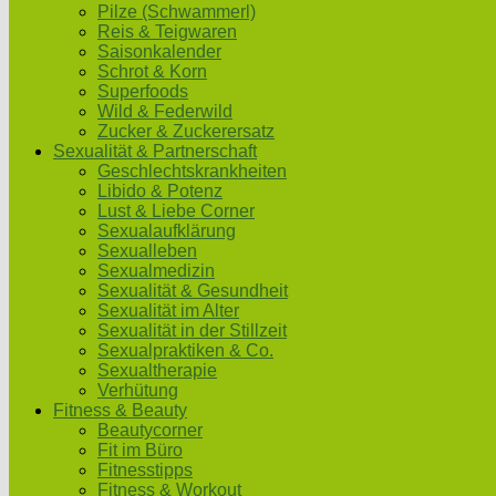
Pilze (Schwammerl)
Reis & Teigwaren
Saisonkalender
Schrot & Korn
Superfoods
Wild & Federwild
Zucker & Zuckerersatz
Sexualität & Partnerschaft
Geschlechtskrankheiten
Libido & Potenz
Lust & Liebe Corner
Sexualaufklärung
Sexualleben
Sexualmedizin
Sexualität & Gesundheit
Sexualität im Alter
Sexualität in der Stillzeit
Sexualpraktiken & Co.
Sexualtherapie
Verhütung
Fitness & Beauty
Beautycorner
Fit im Büro
Fitnesstipps
Fitness & Workout