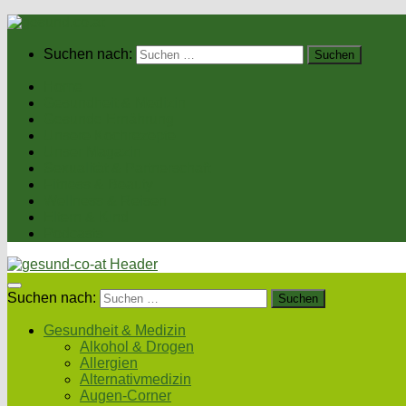
Suchen nach:
Home
Gesundheit & Medizin
Gesunde Ernährung
Unsere Kochrezepte
Unser Magazin
Sexualität & Partnerschaft
Fitness & Beauty
Wellness & Reisen
Eltern & Kind
Podcasts
Suchen nach:
Gesundheit & Medizin
Alkohol & Drogen
Allergien
Alternativmedizin
Augen-Corner