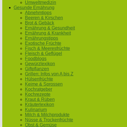
Umweltmedizin
Gesunde Ernährung
Abnehmtipps
Beeren & Kirschen
Brot & Gebäck
Ernährung & Gesundheit
Ernährung & Krankheit
Ernährungstipps
Exotische Früchte
Fisch & Meeresfrüchte
Fleisch & Geflügel
Foodblogs
Gewürzlexikon
Giftpflanzen
Grillen: Infos von A bis Z
Hülsenfrüchte
Keime & Sprossen
Kochratgeber
Kochrezepte
Kraut & Rüben
Kräuterlexikon
Kulinarium
Milch & Milchprodukte
Nüsse & Trockenfrüchte
Obst & Gemüse