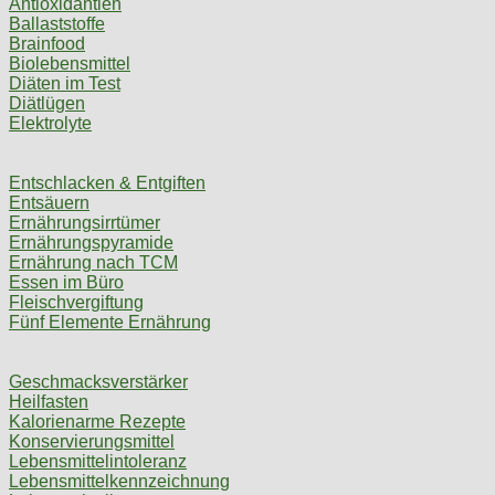
Antioxidantien
Ballaststoffe
Brainfood
Biolebensmittel
Diäten im Test
Diätlügen
Elektrolyte
Entschlacken & Entgiften
Entsäuern
Ernährungsirrtümer
Ernährungspyramide
Ernährung nach TCM
Essen im Büro
Fleischvergiftung
Fünf Elemente Ernährung
Geschmacksverstärker
Heilfasten
Kalorienarme Rezepte
Konservierungsmittel
Lebensmittelintoleranz
Lebensmittelkennzeichnung