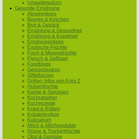
Umweltmedizin
Gesunde Ernährung
Abnehmtipps
Beeren & Kirschen
Brot & Gebäck
Ernährung & Gesundheit
Ernährung & Krankheit
Ernährungstipps
Exotische Früchte
Fisch & Meeresfrüchte
Fleisch & Geflügel
Foodblogs
Gewürzlexikon
Giftpflanzen
Grillen: Infos von A bis Z
Hülsenfrüchte
Keime & Sprossen
Kochratgeber
Kochrezepte
Kraut & Rüben
Kräuterlexikon
Kulinarium
Milch & Milchprodukte
Nüsse & Trockenfrüchte
Obst & Gemüse