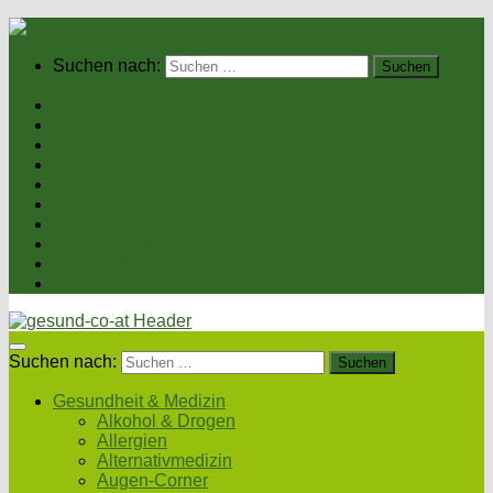
Suchen nach:
Home
Gesundheit & Medizin
Gesunde Ernährung
Unsere Kochrezepte
Unser Magazin
Sexualität & Partnerschaft
Fitness & Beauty
Wellness & Reisen
Eltern & Kind
Podcasts
Suchen nach:
Gesundheit & Medizin
Alkohol & Drogen
Allergien
Alternativmedizin
Augen-Corner