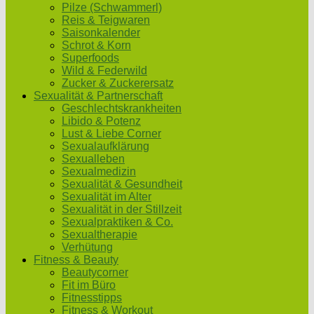
Pilze (Schwammerl)
Reis & Teigwaren
Saisonkalender
Schrot & Korn
Superfoods
Wild & Federwild
Zucker & Zuckerersatz
Sexualität & Partnerschaft
Geschlechtskrankheiten
Libido & Potenz
Lust & Liebe Corner
Sexualaufklärung
Sexualleben
Sexualmedizin
Sexualität & Gesundheit
Sexualität im Alter
Sexualität in der Stillzeit
Sexualpraktiken & Co.
Sexualtherapie
Verhütung
Fitness & Beauty
Beautycorner
Fit im Büro
Fitnesstipps
Fitness & Workout