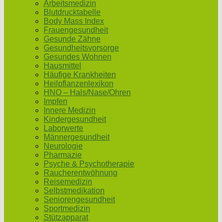
Arbeitsmedizin
Blutdrucktabelle
Body Mass Index
Frauengesundheit
Gesunde Zähne
Gesundheitsvorsorge
Gesundes Wohnen
Hausmittel
Häufige Krankheiten
Heilpflanzenlexikon
HNO – Hals/Nase/Ohren
Impfen
Innere Medizin
Kindergesundheit
Laborwerte
Männergesundheit
Neurologie
Pharmazie
Psyche & Psychotherapie
Raucherentwöhnung
Reisemedizin
Selbstmedikation
Seniorengesundheit
Sportmedizin
Stützapparat