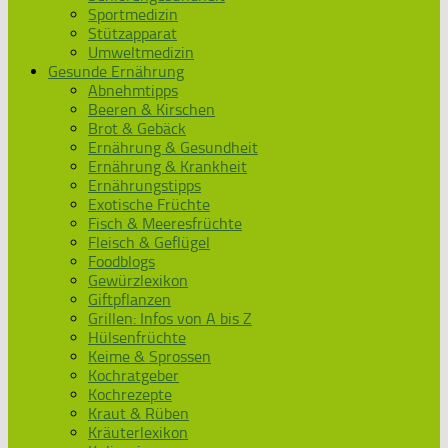
Sportmedizin
Stützapparat
Umweltmedizin
Gesunde Ernährung
Abnehmtipps
Beeren & Kirschen
Brot & Gebäck
Ernährung & Gesundheit
Ernährung & Krankheit
Ernährungstipps
Exotische Früchte
Fisch & Meeresfrüchte
Fleisch & Geflügel
Foodblogs
Gewürzlexikon
Giftpflanzen
Grillen: Infos von A bis Z
Hülsenfrüchte
Keime & Sprossen
Kochratgeber
Kochrezepte
Kraut & Rüben
Kräuterlexikon