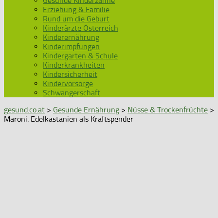
Gesunde Kinderzähne
Erziehung & Familie
Rund um die Geburt
Kinderärzte Österreich
Kinderernährung
Kinderimpfungen
Kindergarten & Schule
Kinderkrankheiten
Kindersicherheit
Kindervorsorge
Schwangerschaft
gesund.co.at
>
Gesunde Ernährung
>
Nüsse & Trockenfrüchte
>
Maroni: Edelkastanien als Kraftspender