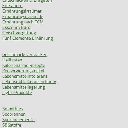
Entschlacken & Entgiften
Entsäuern
Ernährungsirrtümer
Ernährungspyramide
Ernährung nach TCM
Essen im Büro
Fleischvergiftung
Fünf Elemente Ernährung
Geschmacksverstärker
Heilfasten
Kalorienarme Rezepte
Konservierungsmittel
Lebensmittelintoleranz
Lebensmittelkennzeichnung
Lebensmittellagerung
Light-Produkte
Smoothies
Sodbrennen
Spurenelemente
Süßstoffe