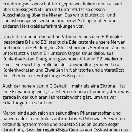
Ernährungswissenschaftlern gepriesen. Kalium neutralisiert
überschüssiges Natrium und unterstützt so dessen
Ausscheidung über die Nieren. Das wirkt blutdruck- und
cholosterinspiegelsenkend und beugt Schlaganfällen und
anderen Herzkreislauferkrankungen vor.
Durch ihren hohen Gehalt an Vitaminen aus dem B Komplex
(besonders B1 und B2) stärkt die Edelkastanie unsere Nerven
und fördert die Bildung des Glückshormons Serotonin. Zudem
unterstützt Vitamin B1 unseren Organismus dabei, aus
Kohlenhydraten Energie zu gewinnen. Vitamin B2 wiederum
spielt eine wichtige Rolle bei der Umwandlung von Fetten,
Kohlenhydraten und Eiweißen in Nährstoffe und unterstützt
die Leber bei der Entgiftung des Körpers.
Auch der hohe Vitamin C Gehalt – mehr als eine Zitrone – ist
eine Erwähnung wert, stärkt er doch unser Immunsystem, was
gerade in der kühleren Jahreszeit wichtig ist, um uns vor
Erkältungen zu schützen.
Maroni sind auch reich an sekundären Pflanzenstoffen und
haben dadurch ein hohes antioxidatives Potenzial. Sie wirken
entzündungshemmend und neueste Studien deuten sogar
darauf hin, dass der regelmäßige Genuss von Esskastanien das