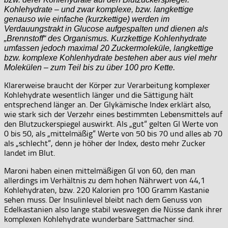
Kohlehydrate – und zwar komplexe, bzw. langkettige
genauso wie einfache (kurzkettige) werden im
Verdauungstrakt in Glucose aufgespalten und dienen als
„Brennstoff“ des Organismus. Kurzkettige Kohlenhydrate
umfassen jedoch maximal 20 Zuckermoleküle, langkettige
bzw. komplexe Kohlenhydrate bestehen aber aus viel mehr
Molekülen – zum Teil bis zu über 100 pro Kette.
Klarerweise braucht der Körper zur Verarbeitung komplexer
Kohlehydrate wesentlich länger und die Sättigung hält
entsprechend länger an. Der Glykämische Index erklärt also,
wie stark sich der Verzehr eines bestimmten Lebensmittels auf
den Blutzuckerspiegel auswirkt. Als „gut“ gelten GI Werte von
0 bis 50, als „mittelmäßig“ Werte von 50 bis 70 und alles ab 70
als „schlecht“, denn je höher der Index, desto mehr Zucker
landet im Blut.
Maroni haben einen mittelmäßigen GI von 60, den man
allerdings im Verhältnis zu dem hohen Nährwert von 44,1
Kohlehydraten, bzw. 220 Kalorien pro 100 Gramm Kastanie
sehen muss. Der Insulinlevel bleibt nach dem Genuss von
Edelkastanien also lange stabil weswegen die Nüsse dank ihrer
komplexen Kohlehydrate wunderbare Sattmacher sind.