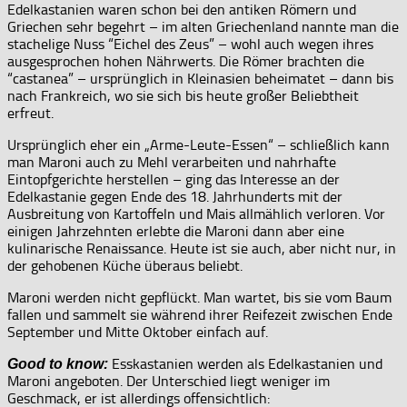
Edelkastanien waren schon bei den antiken Römern und
Griechen sehr begehrt – im alten Griechenland nannte man die
stachelige Nuss “Eichel des Zeus” – wohl auch wegen ihres
ausgesprochen hohen Nährwerts. Die Römer brachten die
“castanea” – ursprünglich in Kleinasien beheimatet – dann bis
nach Frankreich, wo sie sich bis heute großer Beliebtheit
erfreut.
Ursprünglich eher ein „Arme-Leute-Essen“ – schließlich kann
man Maroni auch zu Mehl verarbeiten und nahrhafte
Eintopfgerichte herstellen – ging das Interesse an der
Edelkastanie gegen Ende des 18. Jahrhunderts mit der
Ausbreitung von Kartoffeln und Mais allmählich verloren. Vor
einigen Jahrzehnten erlebte die Maroni dann aber eine
kulinarische Renaissance. Heute ist sie auch, aber nicht nur, in
der gehobenen Küche überaus beliebt.
Maroni werden nicht gepflückt. Man wartet, bis sie vom Baum
fallen und sammelt sie während ihrer Reifezeit zwischen Ende
September und Mitte Oktober einfach auf.
Esskastanien werden als Edelkastanien und
Good to know:
Maroni angeboten. Der Unterschied liegt weniger im
Geschmack, er ist allerdings offensichtlich: