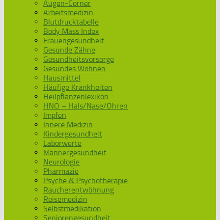
Augen-Corner
Arbeitsmedizin
Blutdrucktabelle
Body Mass Index
Frauengesundheit
Gesunde Zähne
Gesundheitsvorsorge
Gesundes Wohnen
Hausmittel
Häufige Krankheiten
Heilpflanzenlexikon
HNO – Hals/Nase/Ohren
Impfen
Innere Medizin
Kindergesundheit
Laborwerte
Männergesundheit
Neurologie
Pharmazie
Psyche & Psychotherapie
Raucherentwöhnung
Reisemedizin
Selbstmedikation
Seniorengesundheit