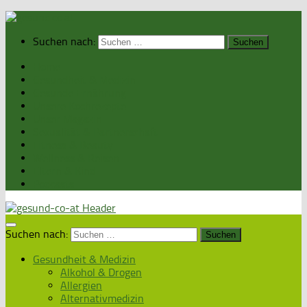
Suchen nach:
Home
Gesundheit & Medizin
Gesunde Ernährung
Unsere Kochrezepte
Unser Magazin
Sexualität & Partnerschaft
Fitness & Beauty
Wellness & Reisen
Eltern & Kind
Podcasts
Suchen nach:
Gesundheit & Medizin
Alkohol & Drogen
Allergien
Alternativmedizin