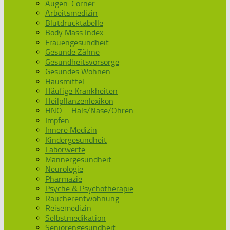
Augen-Corner
Arbeitsmedizin
Blutdrucktabelle
Body Mass Index
Frauengesundheit
Gesunde Zähne
Gesundheitsvorsorge
Gesundes Wohnen
Hausmittel
Häufige Krankheiten
Heilpflanzenlexikon
HNO – Hals/Nase/Ohren
Impfen
Innere Medizin
Kindergesundheit
Laborwerte
Männergesundheit
Neurologie
Pharmazie
Psyche & Psychotherapie
Raucherentwöhnung
Reisemedizin
Selbstmedikation
Seniorengesundheit