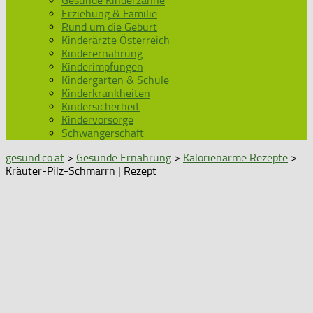
Gesunde Kinderzähne
Erziehung & Familie
Rund um die Geburt
Kinderärzte Österreich
Kinderernährung
Kinderimpfungen
Kindergarten & Schule
Kinderkrankheiten
Kindersicherheit
Kindervorsorge
Schwangerschaft
gesund.co.at
>
Gesunde Ernährung
>
Kalorienarme Rezepte
>
Kräuter-Pilz-Schmarrn | Rezept