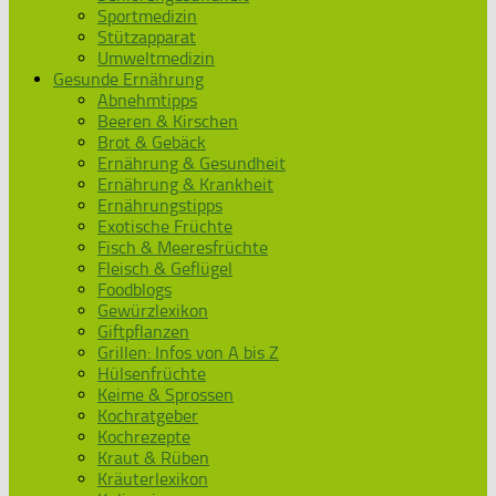
Sportmedizin
Stützapparat
Umweltmedizin
Gesunde Ernährung
Abnehmtipps
Beeren & Kirschen
Brot & Gebäck
Ernährung & Gesundheit
Ernährung & Krankheit
Ernährungstipps
Exotische Früchte
Fisch & Meeresfrüchte
Fleisch & Geflügel
Foodblogs
Gewürzlexikon
Giftpflanzen
Grillen: Infos von A bis Z
Hülsenfrüchte
Keime & Sprossen
Kochratgeber
Kochrezepte
Kraut & Rüben
Kräuterlexikon