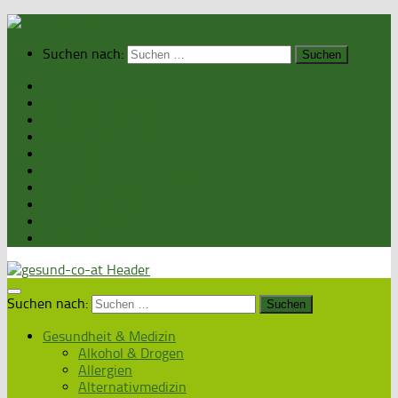
Suchen nach:
Home
Gesundheit & Medizin
Gesunde Ernährung
Unsere Kochrezepte
Unser Magazin
Sexualität & Partnerschaft
Fitness & Beauty
Wellness & Reisen
Eltern & Kind
Podcasts
Suchen nach:
Gesundheit & Medizin
Alkohol & Drogen
Allergien
Alternativmedizin