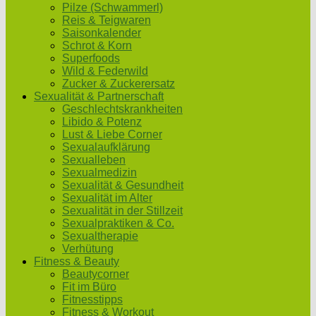
Pilze (Schwammerl)
Reis & Teigwaren
Saisonkalender
Schrot & Korn
Superfoods
Wild & Federwild
Zucker & Zuckerersatz
Sexualität & Partnerschaft
Geschlechtskrankheiten
Libido & Potenz
Lust & Liebe Corner
Sexualaufklärung
Sexualleben
Sexualmedizin
Sexualität & Gesundheit
Sexualität im Alter
Sexualität in der Stillzeit
Sexualpraktiken & Co.
Sexualtherapie
Verhütung
Fitness & Beauty
Beautycorner
Fit im Büro
Fitnesstipps
Fitness & Workout