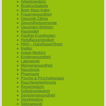
Arbeitsmedizin
Blutdrucktabelle
Body Mass Index
Frauengesundheit
Gesunde Zähne
Gesundheitsvorsorge
Gesundes Wohnen
Hausmittel
Häufige Krankheiten
Heilpflanzenlexikon
HNO – Hals/Nase/Ohren
Impfen
Innere Medizin
Kindergesundheit
Laborwerte
Männergesundheit
Neurologie
Pharmazie
Psyche & Psychotherapie
Raucherentwöhnung
Reisemedizin
Selbstmedikation
Seniorengesundheit
Sportmedizin
Stützapparat