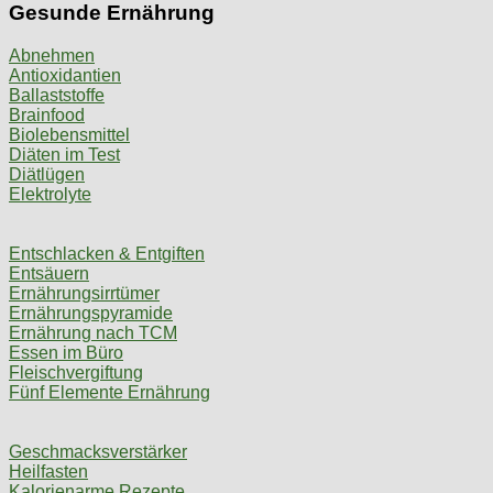
Gesunde Ernährung
Abnehmen
Antioxidantien
Ballaststoffe
Brainfood
Biolebensmittel
Diäten im Test
Diätlügen
Elektrolyte
Entschlacken & Entgiften
Entsäuern
Ernährungsirrtümer
Ernährungspyramide
Ernährung nach TCM
Essen im Büro
Fleischvergiftung
Fünf Elemente Ernährung
Geschmacksverstärker
Heilfasten
Kalorienarme Rezepte