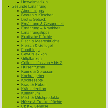
Umweltmedizin
Gesunde Ernährung
Abnehmtipps
Beeren & Kirschen
Brot & Gebäck
Ernährung & Gesundheit
Ernährung & Krankheit
Ernährungstipps
Exotische Früchte
Fisch & Meeresfrüchte
Fleisch & Geflügel
Foodblogs
Gewürzlexikon
Giftpflanzen
Grillen: Infos von A bis Z
Hülsenfrüchte
Keime & Sprossen
Kochratgeber
Kochrezepte
Kraut & Rüben
Kräuterlexikon
Kulinarium
Milch & Milchprodukte
Nüsse & Trockenfrüchte
Obst & Gemüse