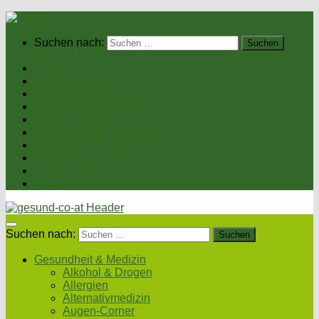
Suchen nach:
Home
Gesundheit & Medizin
Gesunde Ernährung
Unsere Kochrezepte
Unser Magazin
Sexualität & Partnerschaft
Fitness & Beauty
Wellness & Reisen
Eltern & Kind
Podcasts
Suchen nach:
Gesundheit & Medizin
Alkohol & Drogen
Allergien
Alternativmedizin
Augen-Corner