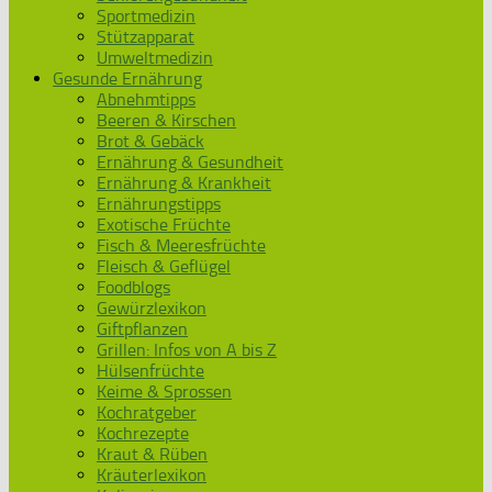
Sportmedizin
Stützapparat
Umweltmedizin
Gesunde Ernährung
Abnehmtipps
Beeren & Kirschen
Brot & Gebäck
Ernährung & Gesundheit
Ernährung & Krankheit
Ernährungstipps
Exotische Früchte
Fisch & Meeresfrüchte
Fleisch & Geflügel
Foodblogs
Gewürzlexikon
Giftpflanzen
Grillen: Infos von A bis Z
Hülsenfrüchte
Keime & Sprossen
Kochratgeber
Kochrezepte
Kraut & Rüben
Kräuterlexikon