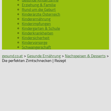
Gesunde Kinderzähne
Erziehung & Familie
Rund um die Geburt
Kinderärzte Österreich
Kinderernährung
Kinderimpfungen
Kindergarten & Schule
Kinderkrankheiten
Kindersicherheit
Kindervorsorge
Schwangerschaft
gesund.co.at
>
Gesunde Ernährung
>
Nachspeisen & Desserts
>
Die perfekten Zimtschnecken | Rezept