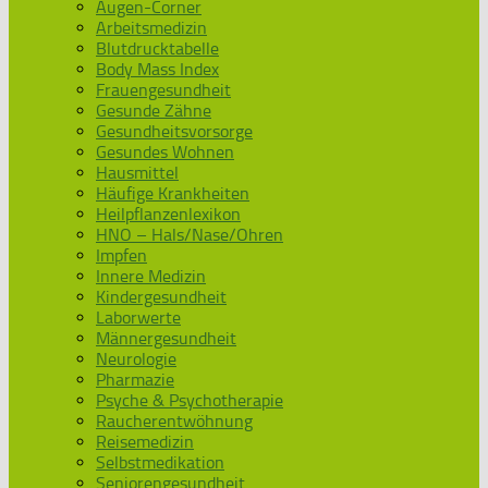
Augen-Corner
Arbeitsmedizin
Blutdrucktabelle
Body Mass Index
Frauengesundheit
Gesunde Zähne
Gesundheitsvorsorge
Gesundes Wohnen
Hausmittel
Häufige Krankheiten
Heilpflanzenlexikon
HNO – Hals/Nase/Ohren
Impfen
Innere Medizin
Kindergesundheit
Laborwerte
Männergesundheit
Neurologie
Pharmazie
Psyche & Psychotherapie
Raucherentwöhnung
Reisemedizin
Selbstmedikation
Seniorengesundheit