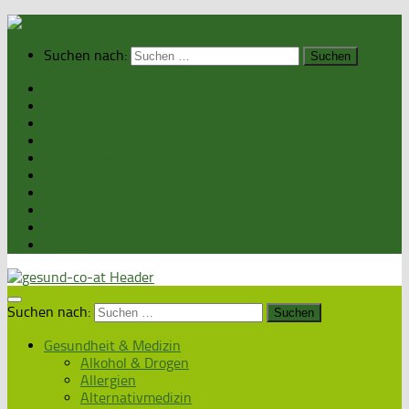
Suchen nach:
Home
Gesundheit & Medizin
Gesunde Ernährung
Unsere Kochrezepte
Unser Magazin
Sexualität & Partnerschaft
Fitness & Beauty
Wellness & Reisen
Eltern & Kind
Podcasts
Suchen nach:
Gesundheit & Medizin
Alkohol & Drogen
Allergien
Alternativmedizin