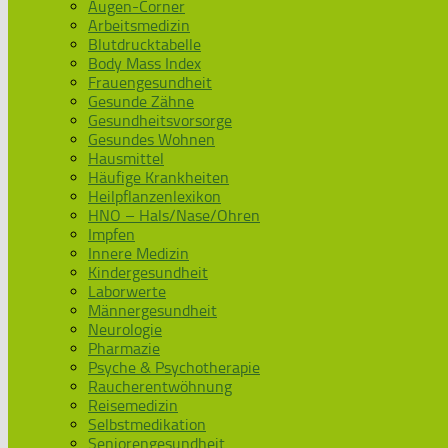
Augen-Corner
Arbeitsmedizin
Blutdrucktabelle
Body Mass Index
Frauengesundheit
Gesunde Zähne
Gesundheitsvorsorge
Gesundes Wohnen
Hausmittel
Häufige Krankheiten
Heilpflanzenlexikon
HNO – Hals/Nase/Ohren
Impfen
Innere Medizin
Kindergesundheit
Laborwerte
Männergesundheit
Neurologie
Pharmazie
Psyche & Psychotherapie
Raucherentwöhnung
Reisemedizin
Selbstmedikation
Seniorengesundheit