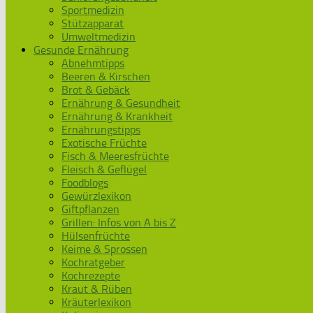
Sportmedizin
Stützapparat
Umweltmedizin
Gesunde Ernährung
Abnehmtipps
Beeren & Kirschen
Brot & Gebäck
Ernährung & Gesundheit
Ernährung & Krankheit
Ernährungstipps
Exotische Früchte
Fisch & Meeresfrüchte
Fleisch & Geflügel
Foodblogs
Gewürzlexikon
Giftpflanzen
Grillen: Infos von A bis Z
Hülsenfrüchte
Keime & Sprossen
Kochratgeber
Kochrezepte
Kraut & Rüben
Kräuterlexikon