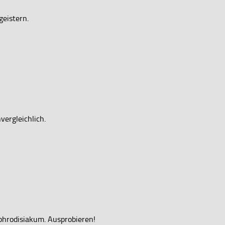
geistern.
ergleichlich.
Aphrodisiakum. Ausprobieren!