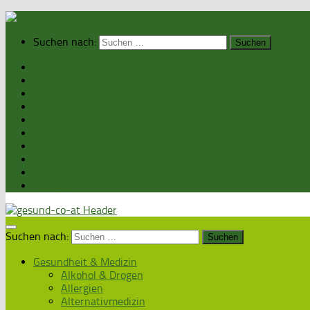
Suchen nach:
Home
Gesundheit & Medizin
Gesunde Ernährung
Unsere Kochrezepte
Unser Magazin
Sexualität & Partnerschaft
Fitness & Beauty
Wellness & Reisen
Eltern & Kind
Podcasts
Suchen nach:
Gesundheit & Medizin
Alkohol & Drogen
Allergien
Alternativmedizin