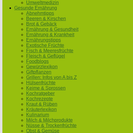
Umweltmedizin
Gesunde Ernährung
Abnehmtipps
Beeren & Kirschen
Brot & Gebäck
Ernährung & Gesundheit
Ernährung & Krankheit
Ernährungstipps
Exotische Früchte
Fisch & Meeresfrüchte
Fleisch & Geflügel
Foodblogs
Gewürzlexikon
Giftpflanzen
Grillen: Infos von A bis Z
Hülsenfrüchte
Keime & Sprossen
Kochratgeber
Kochrezepte
Kraut & Rüben
Kräuterlexikon
Kulinarium
Milch & Milchprodukte
Nüsse & Trockenfrüchte
Obst & Gemüse