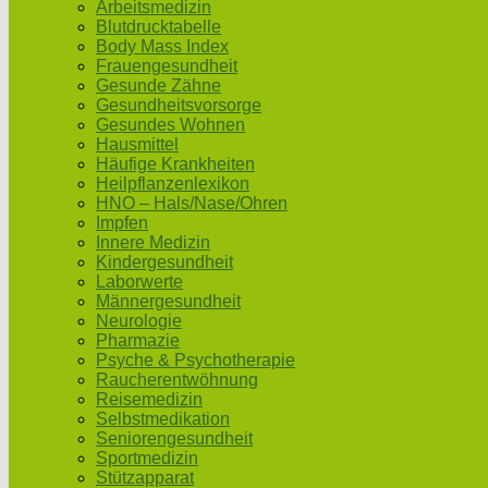
Arbeitsmedizin
Blutdrucktabelle
Body Mass Index
Frauengesundheit
Gesunde Zähne
Gesundheitsvorsorge
Gesundes Wohnen
Hausmittel
Häufige Krankheiten
Heilpflanzenlexikon
HNO – Hals/Nase/Ohren
Impfen
Innere Medizin
Kindergesundheit
Laborwerte
Männergesundheit
Neurologie
Pharmazie
Psyche & Psychotherapie
Raucherentwöhnung
Reisemedizin
Selbstmedikation
Seniorengesundheit
Sportmedizin
Stützapparat