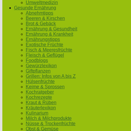
Umweltmedizin
Gesunde Ernährung
Abnehmtipps
Beeren & Kirschen
Brot & Gebäck
Ernährung & Gesundheit
Ernährung & Krankheit
Ernährungstipps
Exotische Früchte
Fisch & Meeresfrüchte
Fleisch & Geflügel
Foodblogs
Gewürzlexikon
Giftpflanzen
Grillen: Infos von A bis Z
Hülsenfrüchte
Keime & Sprossen
Kochratgeber
Kochrezepte
Kraut & Rüben
Kräuterlexikon
Kulinarium
Milch & Milchprodukte
Nüsse & Trockenfrüchte
Obst & Gemüse