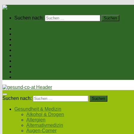
Suchen nach:
Home
Gesundheit & Medizin
Gesunde Ernährung
Unsere Kochrezepte
Unser Magazin
Sexualität & Partnerschaft
Fitness & Beauty
Wellness & Reisen
Eltern & Kind
Podcasts
Suchen nach:
Gesundheit & Medizin
Alkohol & Drogen
Allergien
Alternativmedizin
Augen-Corner