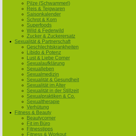
Pilze (Schwammerl)
Reis & Teigwaren
Saisonkalender
Schrot & Korn
Superfoods
Wild & Federwild
Zucker & Zuckerersatz
Sexualität & Partnerschaft
Geschlechtskrankheiten
Libido & Potenz
Lust & Liebe Corner
Sexualaufklärung
Sexualleben
Sexualmedizin
Sexualität & Gesundheit
Sexualität im Alter
Sexualität in der Stillzeit
Sexualpraktiken & Co.
Sexualtherapie
Verhütung
Fitness & Beauty
Beautycorner
Fit im Büro
Fitnesstipps
Fitness & Workout