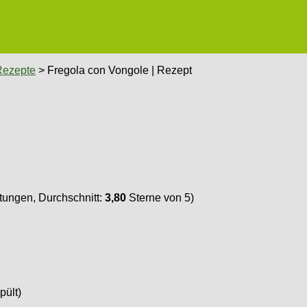
Rezepte
> Fregola con Vongole | Rezept
ungen, Durchschnitt:
3,80
Sterne von 5)
pült)