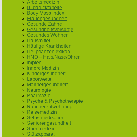
Arbeitsmedizin
Blutdrucktabelle
Body Mass Index
Frauengesundheit
Gesunde Zähne
Gesundheitsvorsorge
Gesundes Wohnen
Hausmittel
Häufige Krankheiten
Heilpflanzenlexikon
HNO – Hals/Nase/Ohren
Impfen
Innere Medizin
Kindergesundheit
Laborwerte
Männergesundheit
Neurologie
Pharmazie
Psyche & Psychotherapie
Raucherentwöhnung
Reisemedizin
Selbstmedikation
Seniorengesundheit
Sportmedizin
Stützapparat