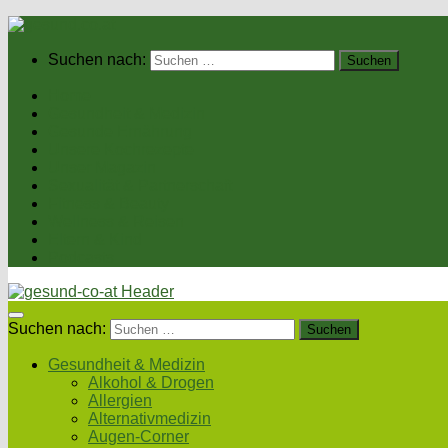
Suchen nach:
Home
Gesundheit & Medizin
Gesunde Ernährung
Unsere Kochrezepte
Unser Magazin
Sexualität & Partnerschaft
Fitness & Beauty
Wellness & Reisen
Eltern & Kind
Podcasts
Suchen nach:
Gesundheit & Medizin
Alkohol & Drogen
Allergien
Alternativmedizin
Augen-Corner