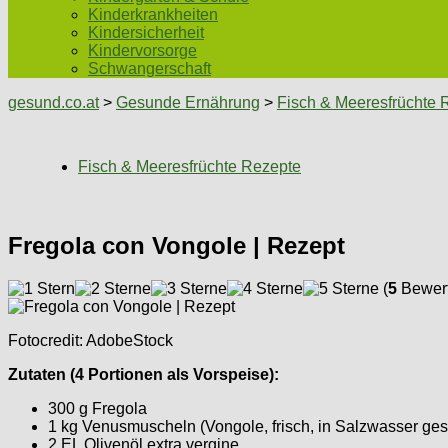
Kinderkrankheiten
Kindersicherheit
Kindervorsorge
Schwangerschaft
gesund.co.at
>
Gesunde Ernährung
>
Fisch & Meeresfrüchte 
Fisch & Meeresfrüchte Rezepte
Fregola con Vongole | Rezept
(
5
Bewert
Fotocredit: AdobeStock
Zutaten (4 Portionen als Vorspeise):
300 g Fregola
1 kg Venusmuscheln (Vongole, frisch, in Salzwasser ges
2 EL Olivenöl extra vergine