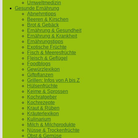
Umweltmedizin
Gesunde Ernährung
Abnehmtipps
Beeren & Kirschen
Brot & Gebäck
Ernährung & Gesundheit
Ernährung & Krankheit
Ernährungstipps
Exotische Früchte
Fisch & Meeresfrüchte
Fleisch & Geflügel
Foodblogs
Gewürzlexikon
Giftpflanzen
Grillen: Infos von A bis Z
Hülsenfrüchte
Keime & Sprossen
Kochratgeber
Kochrezepte
Kraut & Rüben
Kräuterlexikon
Kulinarium
Milch & Milchprodukte
Nüsse & Trockenfrüchte
Obst & Gemüse