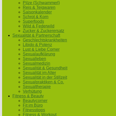
Pilze (Schwammerl)
Reis & Teigwaren
Saisonkalender
Schrot & Korn
Superfoods
Wild & Federwild
Zucker & Zuckerersatz
Sexualität & Partnerschaft
Geschlechtskrankheiten
Libido & Potenz
Lust & Liebe Corner
Sexualaufklärung
Sexualleben
Sexualmedizin
Sexualität & Gesundheit
Sexualität im Alter
Sexualität in der Stillzeit
Sexualpraktiken & Co.
Sexualtherapie
Verhütung
Fitness & Beauty
Beautycorner
Fit im Büro
Fitnesstipps
Fitness & Workout