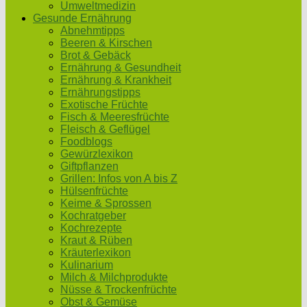
Umweltmedizin
Gesunde Ernährung
Abnehmtipps
Beeren & Kirschen
Brot & Gebäck
Ernährung & Gesundheit
Ernährung & Krankheit
Ernährungstipps
Exotische Früchte
Fisch & Meeresfrüchte
Fleisch & Geflügel
Foodblogs
Gewürzlexikon
Giftpflanzen
Grillen: Infos von A bis Z
Hülsenfrüchte
Keime & Sprossen
Kochratgeber
Kochrezepte
Kraut & Rüben
Kräuterlexikon
Kulinarium
Milch & Milchprodukte
Nüsse & Trockenfrüchte
Obst & Gemüse