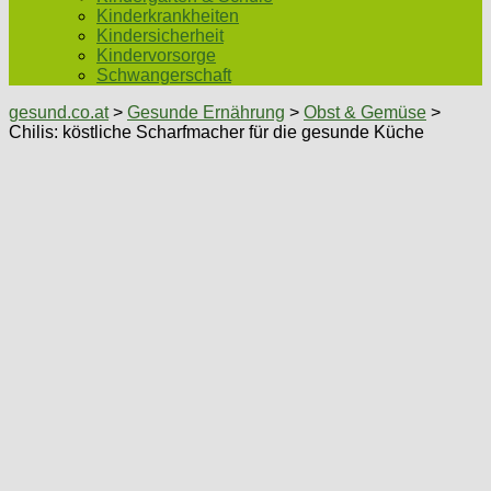
Kinderkrankheiten
Kindersicherheit
Kindervorsorge
Schwangerschaft
gesund.co.at
>
Gesunde Ernährung
>
Obst & Gemüse
>
Chilis: köstliche Scharfmacher für die gesunde Küche