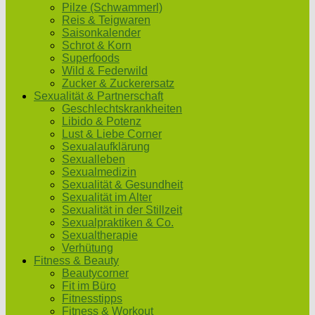
Pilze (Schwammerl)
Reis & Teigwaren
Saisonkalender
Schrot & Korn
Superfoods
Wild & Federwild
Zucker & Zuckerersatz
Sexualität & Partnerschaft
Geschlechtskrankheiten
Libido & Potenz
Lust & Liebe Corner
Sexualaufklärung
Sexualleben
Sexualmedizin
Sexualität & Gesundheit
Sexualität im Alter
Sexualität in der Stillzeit
Sexualpraktiken & Co.
Sexualtherapie
Verhütung
Fitness & Beauty
Beautycorner
Fit im Büro
Fitnesstipps
Fitness & Workout