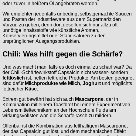
oder zuvor in heißem Öl angebraten werden.
Wir empfehlen jedenfalls unbedingt selbstgemachte Saucen
und Pasten der Industrieware aus dem Supermarkt den
Vorzug zu geben, denn dort gesellen sich nur allzu oft
unnötige Inhaltsstoffe wie künstliche Aromen,
Konservierungsmittel oder Stabilisatoren zu den
ursprünglichen Ausgangsprodukten.
Chili: Was hilft gegen die Schärfe?
Und was macht man, falls es doch einmal zu scharf war? Da
der Chili-Schärfewirkstoff Capsaicin nicht wasser- sondern
fettlöslich
ist, helfen fettreiche Produkte. Am besten geeignet
sind dafür
Milchprodukte wie Milch, Joghurt
und möglichts
fettreicher
Käse
.
Extrem gut bewährt hat sich auch
Mascarpone
, der in
Kombination mit einem Toastbrot bei einem Experiment von
Lebensmitteltechnikern an der Hochschule Fulda am
wirkungsvollsten war, die Schärfe rasch zu mildern.
Offenbar ist die Kombination aus fetthaltigem Mascarpone,
der das Capsaicin gut löst, und dem mechanischen Effekt