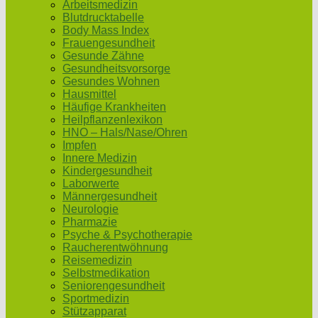
Arbeitsmedizin
Blutdrucktabelle
Body Mass Index
Frauengesundheit
Gesunde Zähne
Gesundheitsvorsorge
Gesundes Wohnen
Hausmittel
Häufige Krankheiten
Heilpflanzenlexikon
HNO – Hals/Nase/Ohren
Impfen
Innere Medizin
Kindergesundheit
Laborwerte
Männergesundheit
Neurologie
Pharmazie
Psyche & Psychotherapie
Raucherentwöhnung
Reisemedizin
Selbstmedikation
Seniorengesundheit
Sportmedizin
Stützapparat