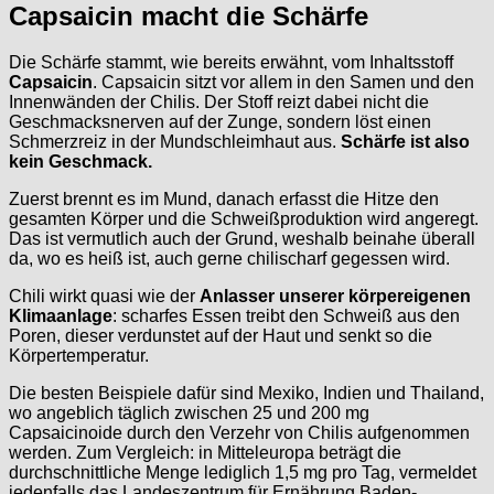
Capsaicin macht die Schärfe
Die Schärfe stammt, wie bereits erwähnt, vom Inhaltsstoff
Capsaicin
. Capsaicin sitzt vor allem in den Samen und den
Innenwänden der Chilis. Der Stoff reizt dabei nicht die
Geschmacksnerven auf der Zunge, sondern löst einen
Schmerzreiz in der Mundschleimhaut aus.
Schärfe ist also
kein Geschmack.
Zuerst brennt es im Mund, danach erfasst die Hitze den
gesamten Körper und die Schweißproduktion wird angeregt.
Das ist vermutlich auch der Grund, weshalb beinahe überall
da, wo es heiß ist, auch gerne chilischarf gegessen wird.
Chili wirkt quasi wie der
Anlasser unserer körpereigenen
Klimaanlage
: scharfes Essen treibt den Schweiß aus den
Poren, dieser verdunstet auf der Haut und senkt so die
Körpertemperatur.
Die besten Beispiele dafür sind Mexiko, Indien und Thailand,
wo angeblich täglich zwischen 25 und 200 mg
Capsaicinoide durch den Verzehr von Chilis aufgenommen
werden. Zum Vergleich: in Mitteleuropa beträgt die
durchschnittliche Menge lediglich 1,5 mg pro Tag, vermeldet
jedenfalls das Landeszentrum für Ernährung Baden-