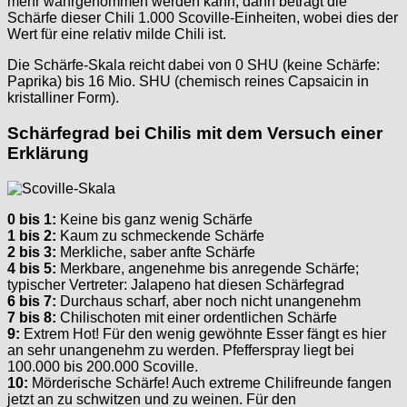
mehr wahrgenommen werden kann, dann beträgt die
Schärfe dieser Chili 1.000 Scoville-Einheiten, wobei dies der
Wert für eine relativ milde Chili ist.
Die Schärfe-Skala reicht dabei von 0 SHU (keine Schärfe:
Paprika) bis 16 Mio. SHU (chemisch reines Capsaicin in
kristalliner Form).
Schärfegrad bei Chilis mit dem Versuch einer
Erklärung
0 bis 1:
Keine bis ganz wenig Schärfe
1 bis 2:
Kaum zu schmeckende Schärfe
2 bis 3:
Merkliche, saber anfte Schärfe
4 bis 5:
Merkbare, angenehme bis anregende Schärfe;
typischer Vertreter: Jalapeno hat diesen Schärfegrad
6 bis 7:
Durchaus scharf, aber noch nicht unangenehm
7 bis 8:
Chilischoten mit einer ordentlichen Schärfe
9:
Extrem Hot! Für den wenig gewöhnte Esser fängt es hier
an sehr unangenehm zu werden. Pfefferspray liegt bei
100.000 bis 200.000 Scoville.
10:
Mörderische Schärfe! Auch extreme Chilifreunde fangen
jetzt an zu schwitzen und zu weinen. Für den