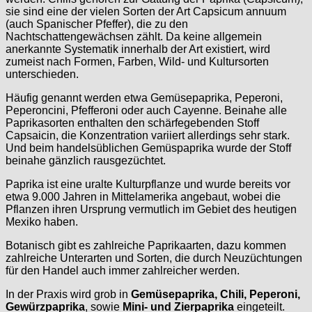
sie sind eine der vielen Sorten der Art Capsicum annuum
(auch Spanischer Pfeffer), die zu den
Nachtschattengewächsen zählt. Da keine allgemein
anerkannte Systematik innerhalb der Art existiert, wird
zumeist nach Formen, Farben, Wild- und Kultursorten
unterschieden.
Häufig genannt werden etwa Gemüsepaprika, Peperoni,
Peperoncini, Pfefferoni oder auch Cayenne. Beinahe alle
Paprikasorten enthalten den schärfegebenden Stoff
Capsaicin, die Konzentration variiert allerdings sehr stark.
Und beim handelsüblichen Gemüspaprika wurde der Stoff
beinahe gänzlich rausgezüchtet.
Paprika ist eine uralte Kulturpflanze und wurde bereits vor
etwa 9.000 Jahren in Mittelamerika angebaut, wobei die
Pflanzen ihren Ursprung vermutlich im Gebiet des heutigen
Mexiko haben.
Botanisch gibt es zahlreiche Paprikaarten, dazu kommen
zahlreiche Unterarten und Sorten, die durch Neuzüchtungen
für den Handel auch immer zahlreicher werden.
In der Praxis wird grob in
Gemüsepaprika, Chili, Peperoni,
Gewürzpaprika
, sowie
Mini- und Zierpaprika
eingeteilt.