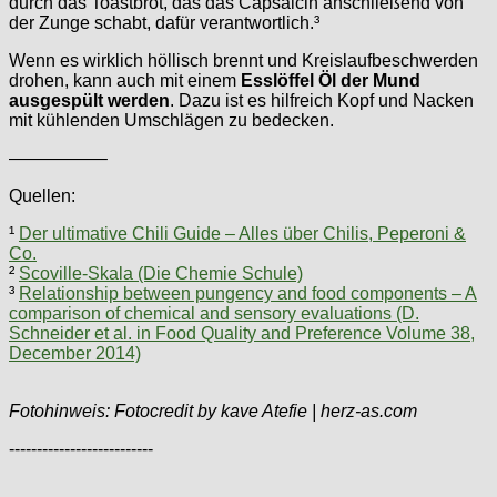
durch das Toastbrot, das das Capsaicin anschließend von
der Zunge schabt, dafür verantwortlich.³
Wenn es wirklich höllisch brennt und Kreislaufbeschwerden
drohen, kann auch mit einem
Esslöffel Öl der Mund
ausgespült werden
. Dazu ist es hilfreich Kopf und Nacken
mit kühlenden Umschlägen zu bedecken.
—————–
Quellen:
¹
Der ultimative Chili Guide – Alles über Chilis, Peperoni &
Co.
²
Scoville-Skala (Die Chemie Schule)
³
Relationship between pungency and food components – A
comparison of chemical and sensory evaluations (D.
Schneider et al. in Food Quality and Preference Volume 38,
December 2014)
Fotohinweis: Fotocredit by kave Atefie | herz-as.com
--------------------------