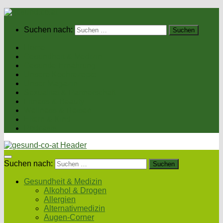
Suchen nach:
Home
Gesundheit & Medizin
Gesunde Ernährung
Unsere Kochrezepte
Unser Magazin
Sexualität & Partnerschaft
Fitness & Beauty
Wellness & Reisen
Eltern & Kind
Podcasts
Suchen nach:
Gesundheit & Medizin
Alkohol & Drogen
Allergien
Alternativmedizin
Augen-Corner