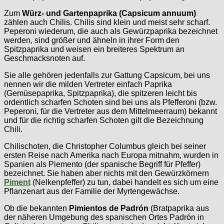
Zum
Würz- und Gartenpaprika (Capsicum annuum)
zählen auch Chilis. Chilis sind klein und meist sehr scharf.
Peperoni wiederum, die auch als Gewürzpaprika bezeichnet
werden, sind größer und ähneln in ihrer Form den
Spitzpaprika und weisen ein breiteres Spektrum an
Geschmacksnoten auf.
Sie alle gehören jedenfalls zur Gattung Capsicum, bei uns
nennen wir die milden Vertreter einfach Paprika
(Gemüsepaprika, Spitzpaprika), die spitzeren leicht bis
ordentlich scharfen Schoten sind bei uns als Pfefferoni (bzw.
Peperoni, für die Vertreter aus dem Mittelmeerraum) bekannt
und für die richtig scharfen Schoten gilt die Bezeichnung
Chili.
Chilischoten, die Christopher Columbus gleich bei seiner
ersten Reise nach Amerika nach Europa mitnahm, wurden in
Spanien als Piemento (der spanische Begriff für Pfeffer)
bezeichnet. Sie haben aber nichts mit den Gewürzkörnern
Piment
(Nelkenpfeffer) zu tun, dabei handelt es sich um eine
Pflanzenart aus der Familie der Myrtengewächse.
Ob die bekannten
Pimientos de Padrón
(Bratpaprika aus
der näheren Umgebung des spanischen Ortes Padrón in