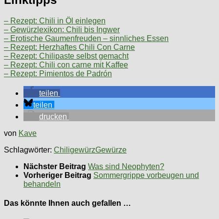
– Rezept: Chili in Öl einlegen
– Gewürzlexikon: Chili bis Ingwer
– Erotische Gaumenfreuden – sinnliches Essen
– Rezept: Herzhaftes Chili Con Carne
– Rezept: Chilipaste selbst gemacht
– Rezept: Chili con carne mit Kaffee
– Rezept: Pimientos de Padrón
teilen
teilen
drucken
von
Kave
Schlagwörter:
Chili
gewürz
Gewürze
Nächster Beitrag
Was sind Neophyten?
Vorheriger Beitrag
Sommergrippe vorbeugen und
behandeln
Das könnte Ihnen auch gefallen …