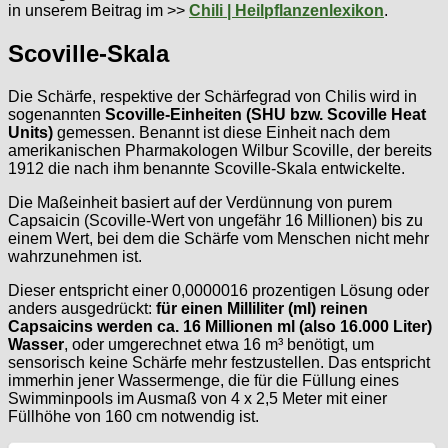
in unserem Beitrag im >>
Chili | Heilpflanzenlexikon
.
Scoville-Skala
Die Schärfe, respektive der Schärfegrad von Chilis wird in
sogenannten
Scoville-Einheiten (SHU bzw. Scoville Heat
Units)
gemessen. Benannt ist diese Einheit nach dem
amerikanischen Pharmakologen Wilbur Scoville, der bereits
1912 die nach ihm benannte Scoville-Skala entwickelte.
Die Maßeinheit basiert auf der Verdünnung von purem
Capsaicin (Scoville-Wert von ungefähr 16 Millionen) bis zu
einem Wert, bei dem die Schärfe vom Menschen nicht mehr
wahrzunehmen ist.
Dieser entspricht einer 0,0000016 prozentigen Lösung oder
anders ausgedrückt:
für einen Milliliter (ml) reinen
Capsaicins werden ca. 16 Millionen ml (also 16.000 Liter)
Wasser
, oder umgerechnet etwa 16 m³ benötigt, um
sensorisch keine Schärfe mehr festzustellen. Das entspricht
immerhin jener Wassermenge, die für die Füllung eines
Swimminpools im Ausmaß von 4 x 2,5 Meter mit einer
Füllhöhe von 160 cm notwendig ist.