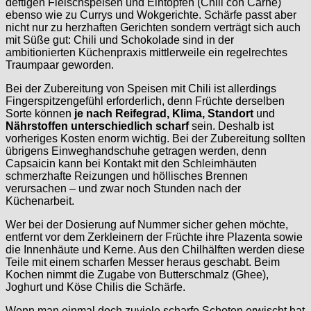
deftigen Fleischspeisen und Eintöpfen (Chili con Carne)
ebenso wie zu Currys und Wokgerichte. Schärfe passt aber
nicht nur zu herzhaften Gerichten sondern verträgt sich auch
mit Süße gut: Chili und Schokolade sind in der
ambitionierten Küchenpraxis mittlerweile ein regelrechtes
Traumpaar geworden.
Bei der Zubereitung von Speisen mit Chili ist allerdings
Fingerspitzengefühl erforderlich, denn Früchte derselben
Sorte können
je nach Reifegrad, Klima, Standort
und
Nährstoffen unterschiedlich scharf
sein. Deshalb ist
vorheriges Kosten enorm wichtig. Bei der Zubereitung sollten
übrigens Einweghandschuhe getragen werden, denn
Capsaicin kann bei Kontakt mit den Schleimhäuten
schmerzhafte Reizungen und höllisches Brennen
verursachen – und zwar noch Stunden nach der
Küchenarbeit.
Wer bei der Dosierung auf Nummer sicher gehen möchte,
entfernt vor dem Zerkleinern der Früchte ihre Plazenta sowie
die Innenhäute und Kerne. Aus den Chilhälften werden diese
Teile mit einem scharfen Messer heraus geschabt. Beim
Kochen nimmt die Zugabe von Butterschmalz (Ghee),
Joghurt und Köse Chilis die Schärfe.
Wenn man einmal doch zuviele scharfe Schoten erwischt hat