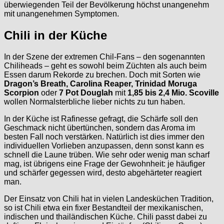
überwiegenden Teil der Bevölkerung höchst unangenehm
mit unangenehmen Symptomen.
Chili in der Küche
In der Szene der extremen Chil-Fans – den sogenannten
Chiliheads – geht es sowohl beim Züchten als auch beim
Essen darum Rekorde zu brechen. Doch mit Sorten wie
Dragon’s Breath, Carolina Reaper, Trinidad Moruga
Scorpion
oder
7 Pot Douglah
mit
1,85 bis 2,4 Mio. Scoville
wollen Normalsterbliche lieber nichts zu tun haben.
In der Küche ist Rafinesse gefragt, die Schärfe soll den
Geschmack nicht übertünchen, sondern das Aroma im
besten Fall noch verstärken. Natürlich ist dies immer den
individuellen Vorlieben anzupassen, denn sonst kann es
schnell die Laune trüben. Wie sehr oder wenig man scharf
mag, ist übrigens eine Frage der Gewohnheit: je häufiger
und schärfer gegessen wird, desto abgehärteter reagiert
man.
Der Einsatz von Chili hat in vielen Landesküchen Tradition,
so ist Chili etwa ein fixer Bestandteil der mexikanischen,
indischen und thailändischen Küche. Chili passt dabei zu