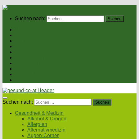
Suchen nach:
Home
Gesundheit & Medizin
Gesunde Ernährung
Unsere Kochrezepte
Unser Magazin
Sexualität & Partnerschaft
Fitness & Beauty
Wellness & Reisen
Eltern & Kind
Podcasts
Suchen nach:
Gesundheit & Medizin
Alkohol & Drogen
Allergien
Alternativmedizin
Augen-Corner