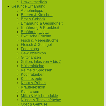
Umweltmedizin
Gesunde Ernährung
Abnehmtipps
Beeren & Kirschen
Brot & Gebäck
Ernährung & Gesundheit
Ernährung & Krankheit
Ernährungstipps
Exotische Früchte
Fisch & Meeresfrüchte
Fleisch & Geflügel
Foodblogs
Gewürzlexikon
Giftpflanzen
Grillen: Infos von A bis Z
Hülsenfrüchte
Keime & Sprossen
Kochratgeber
Kochrezepte
Kraut & Rüben
Kräuterlexikon
Kulinarium
Milch & Milchprodukte
Nüsse & Trockenfrüchte
Obst & Gemüse