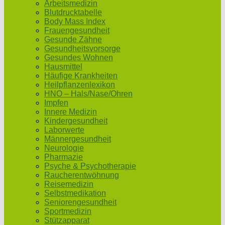
Arbeitsmedizin
Blutdrucktabelle
Body Mass Index
Frauengesundheit
Gesunde Zähne
Gesundheitsvorsorge
Gesundes Wohnen
Hausmittel
Häufige Krankheiten
Heilpflanzenlexikon
HNO – Hals/Nase/Ohren
Impfen
Innere Medizin
Kindergesundheit
Laborwerte
Männergesundheit
Neurologie
Pharmazie
Psyche & Psychotherapie
Raucherentwöhnung
Reisemedizin
Selbstmedikation
Seniorengesundheit
Sportmedizin
Stützapparat