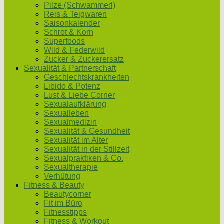
Pilze (Schwammerl)
Reis & Teigwaren
Saisonkalender
Schrot & Korn
Superfoods
Wild & Federwild
Zucker & Zuckerersatz
Sexualität & Partnerschaft
Geschlechtskrankheiten
Libido & Potenz
Lust & Liebe Corner
Sexualaufklärung
Sexualleben
Sexualmedizin
Sexualität & Gesundheit
Sexualität im Alter
Sexualität in der Stillzeit
Sexualpraktiken & Co.
Sexualtherapie
Verhütung
Fitness & Beauty
Beautycorner
Fit im Büro
Fitnesstipps
Fitness & Workout