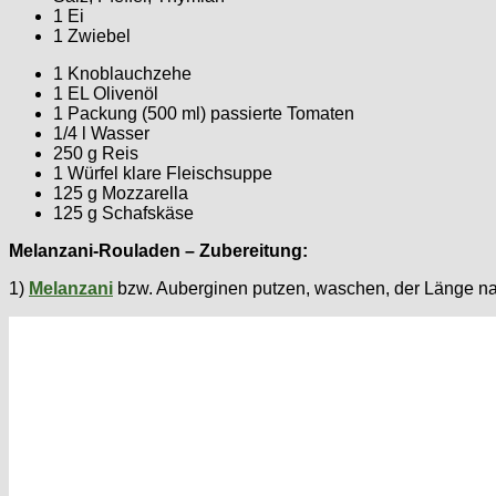
1 Ei
1 Zwiebel
1 Knoblauchzehe
1 EL Olivenöl
1 Packung (500 ml) passierte Tomaten
1/4 l Wasser
250 g Reis
1 Würfel klare Fleischsuppe
125 g Mozzarella
125 g Schafskäse
Melanzani-Rouladen – Zubereitung:
1)
Melanzani
bzw. Auberginen putzen, waschen, der Länge nac