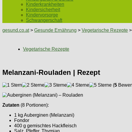
Kinderkrankheiten
Kindersicherheit
Kindervorsorge
Schwangerschaft
gesund.co.at
>
Gesunde Ernährung
>
Vegetarische Rezepte
>
Vegetarische Rezepte
Melanzani-Rouladen | Rezept
(
5
Bewert
Zutaten
(8 Portionen):
1 kg Auberginen (Melanzani)
Fondor
400 g gemischtes Hackfleisch
Salz, Pfeffer, Thymian