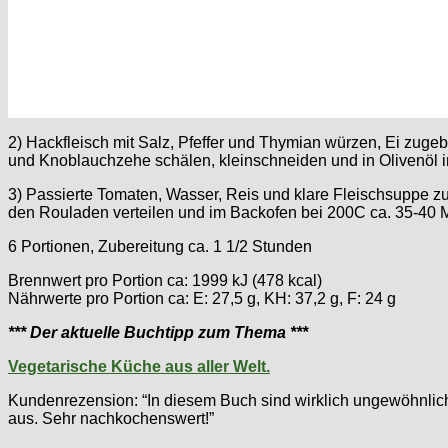
2) Hackfleisch mit Salz, Pfeffer und Thymian würzen, Ei zuge
und Knoblauchzehe schälen, kleinschneiden und in Olivenöl i
3) Passierte Tomaten, Wasser, Reis und klare Fleischsuppe 
den Rouladen verteilen und im Backofen bei 200C ca. 35-40 
6 Portionen, Zubereitung ca. 1 1/2 Stunden
Brennwert pro Portion ca: 1999 kJ (478 kcal)
Nährwerte pro Portion ca: E: 27,5 g, KH: 37,2 g, F: 24 g
*** Der aktuelle Buchtipp zum Thema ***
Vegetarische Küche aus aller Welt.
Kundenrezension: “In diesem Buch sind wirklich ungewöhnlich
aus. Sehr nachkochenswert!”