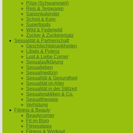
Pilze (Schwammerl)
Reis & Teigwaren
Saisonkalender
Schrot & Korn
Superfoods
Wild & Federwild
Zucker & Zuckerersatz
Sexualität & Partnerschaft
Geschlechtskrankheiten
Libido & Potenz
Lust & Liebe Corner
Sexualaufklärung
Sexualleben
Sexualmedizin
Sexualität & Gesundheit
Sexualität im Alter
Sexualität in der Stillzeit
Sexualpraktiken & Co.
Sexualtherapie
Verhütung
Fitness & Beauty
Beautycorner
Fit im Büro
Fitnesstipps
Fitness & Workout