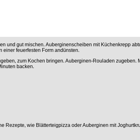
ben und gut mischen. Auberginenscheiben mit Küchenkrepp abtup
n einer feuerfesten Form andünsten.
zugeben, zum Kochen bringen. Auberginen-Rouladen zugeben. Mo
Minuten backen.
e Rezepte, wie Blätterteigpizza oder Auberginen mit Joghurtkr