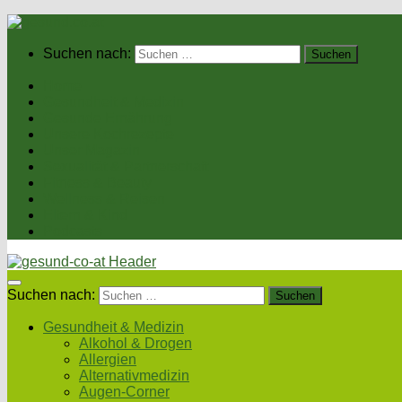
Suchen nach:
Home
Gesundheit & Medizin
Gesunde Ernährung
Unsere Kochrezepte
Unser Magazin
Sexualität & Partnerschaft
Fitness & Beauty
Wellness & Reisen
Eltern & Kind
Podcasts
Suchen nach:
Gesundheit & Medizin
Alkohol & Drogen
Allergien
Alternativmedizin
Augen-Corner