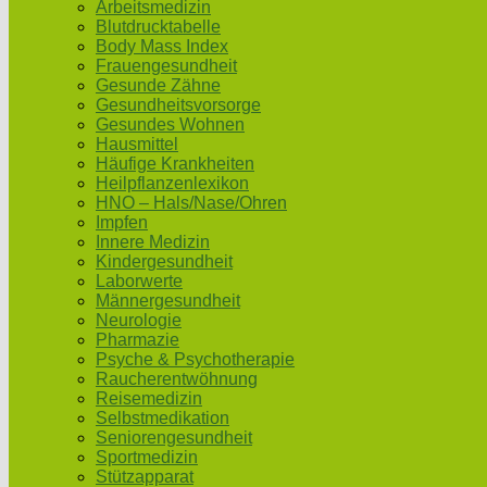
Arbeitsmedizin
Blutdrucktabelle
Body Mass Index
Frauengesundheit
Gesunde Zähne
Gesundheitsvorsorge
Gesundes Wohnen
Hausmittel
Häufige Krankheiten
Heilpflanzenlexikon
HNO – Hals/Nase/Ohren
Impfen
Innere Medizin
Kindergesundheit
Laborwerte
Männergesundheit
Neurologie
Pharmazie
Psyche & Psychotherapie
Raucherentwöhnung
Reisemedizin
Selbstmedikation
Seniorengesundheit
Sportmedizin
Stützapparat