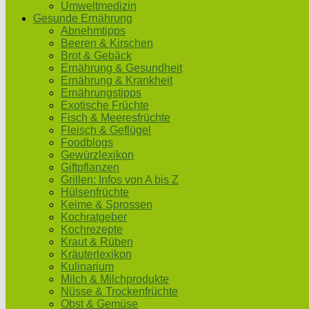
Umweltmedizin
Gesunde Ernährung
Abnehmtipps
Beeren & Kirschen
Brot & Gebäck
Ernährung & Gesundheit
Ernährung & Krankheit
Ernährungstipps
Exotische Früchte
Fisch & Meeresfrüchte
Fleisch & Geflügel
Foodblogs
Gewürzlexikon
Giftpflanzen
Grillen: Infos von A bis Z
Hülsenfrüchte
Keime & Sprossen
Kochratgeber
Kochrezepte
Kraut & Rüben
Kräuterlexikon
Kulinarium
Milch & Milchprodukte
Nüsse & Trockenfrüchte
Obst & Gemüse