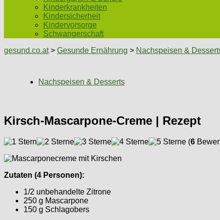
Kinderkrankheiten
Kindersicherheit
Kindervorsorge
Schwangerschaft
gesund.co.at
>
Gesunde Ernährung
>
Nachspeisen & Dessert
Nachspeisen & Desserts
Kirsch-Mascarpone-Creme | Rezept
(
6
Bewert
Zutaten (4 Personen):
1/2 unbehandelte Zitrone
250 g Mascarpone
150 g Schlagobers