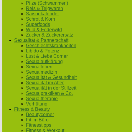
Pilze (Schwammerl)
Reis & Teigwaren
Saisonkalender
Schrot & Korn
Superfoods
Wild & Federwild
Zucker & Zuckerersatz
Sexualität & Partnerschaft
Geschlechtskrankheiten
Libido & Potenz
Lust & Liebe Corner
Sexualaufklärung
Sexualleben
Sexualmedizin
Sexualität & Gesundheit
Sexualität im Alter
Sexualität in der Stillzeit
Sexualpraktiken & Co.
Sexualtherapie
Verhütung
Fitness & Beauty
Beautycorner
Fit im Büro
Fitnesstipps
Fitness & Workout