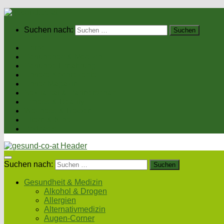
Suchen nach:
Home
Gesundheit & Medizin
Gesunde Ernährung
Unsere Kochrezepte
Unser Magazin
Sexualität & Partnerschaft
Fitness & Beauty
Wellness & Reisen
Eltern & Kind
Podcasts
Suchen nach:
Gesundheit & Medizin
Alkohol & Drogen
Allergien
Alternativmedizin
Augen-Corner