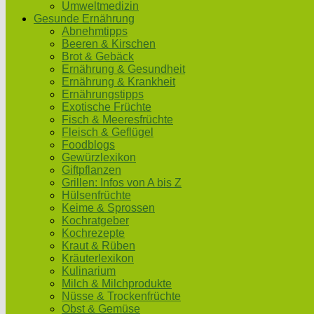
Umweltmedizin
Gesunde Ernährung
Abnehmtipps
Beeren & Kirschen
Brot & Gebäck
Ernährung & Gesundheit
Ernährung & Krankheit
Ernährungstipps
Exotische Früchte
Fisch & Meeresfrüchte
Fleisch & Geflügel
Foodblogs
Gewürzlexikon
Giftpflanzen
Grillen: Infos von A bis Z
Hülsenfrüchte
Keime & Sprossen
Kochratgeber
Kochrezepte
Kraut & Rüben
Kräuterlexikon
Kulinarium
Milch & Milchprodukte
Nüsse & Trockenfrüchte
Obst & Gemüse