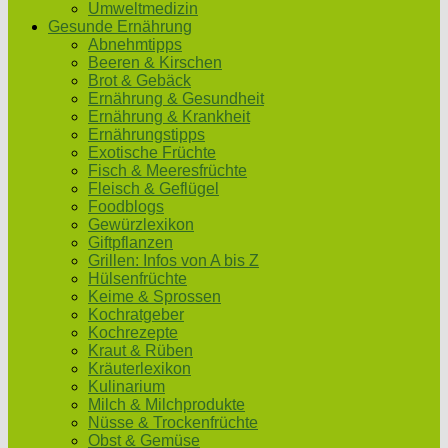
Umweltmedizin
Gesunde Ernährung
Abnehmtipps
Beeren & Kirschen
Brot & Gebäck
Ernährung & Gesundheit
Ernährung & Krankheit
Ernährungstipps
Exotische Früchte
Fisch & Meeresfrüchte
Fleisch & Geflügel
Foodblogs
Gewürzlexikon
Giftpflanzen
Grillen: Infos von A bis Z
Hülsenfrüchte
Keime & Sprossen
Kochratgeber
Kochrezepte
Kraut & Rüben
Kräuterlexikon
Kulinarium
Milch & Milchprodukte
Nüsse & Trockenfrüchte
Obst & Gemüse