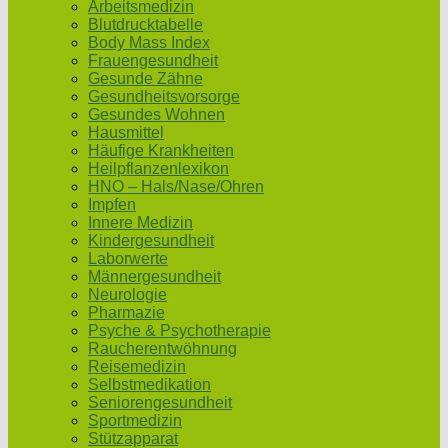
Arbeitsmedizin
Blutdrucktabelle
Body Mass Index
Frauengesundheit
Gesunde Zähne
Gesundheitsvorsorge
Gesundes Wohnen
Hausmittel
Häufige Krankheiten
Heilpflanzenlexikon
HNO – Hals/Nase/Ohren
Impfen
Innere Medizin
Kindergesundheit
Laborwerte
Männergesundheit
Neurologie
Pharmazie
Psyche & Psychotherapie
Raucherentwöhnung
Reisemedizin
Selbstmedikation
Seniorengesundheit
Sportmedizin
Stützapparat