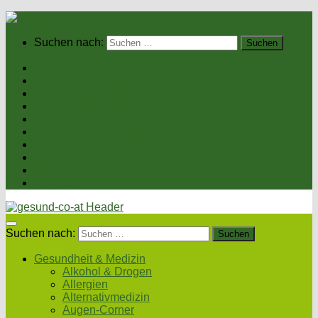
Suchen nach:
Home
Gesundheit & Medizin
Gesunde Ernährung
Unsere Kochrezepte
Unser Magazin
Sexualität & Partnerschaft
Fitness & Beauty
Wellness & Reisen
Eltern & Kind
Podcasts
Suchen nach:
Gesundheit & Medizin
Alkohol & Drogen
Allergien
Alternativmedizin
Augen-Corner