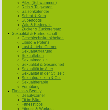
Pilze (Schwammerl)
Reis & Teigwaren
Saisonkalender
Schrot & Korn
Superfoods
Wild & Federwild
Zucker & Zuckerersatz
Sexualität & Partnerschaft
Geschlechtskrankheiten
Libido & Potenz
Lust & Liebe Corner
Sexualaufklärung
Sexualleben
Sexualmedizin
Sexualität & Gesundheit
Sexualität im Alter
Sexualität in der Stillzeit
Sexualpraktiken & Co.
Sexualtherapie
Verhütung
Fitness & Beauty
Beautycorner
Fit im Büro
Fitnesstipps
Fitness & Workout