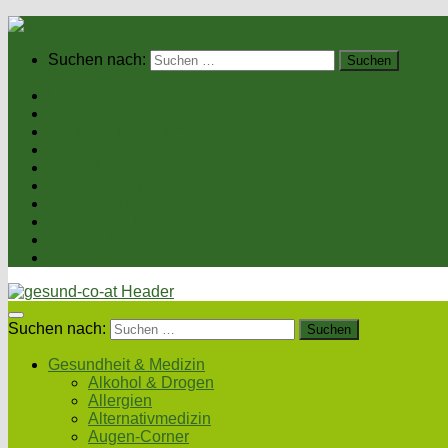
Suchen nach:
Home
Gesundheit & Medizin
Gesunde Ernährung
Unsere Kochrezepte
Unser Magazin
Sexualität & Partnerschaft
Fitness & Beauty
Wellness & Reisen
Eltern & Kind
Podcasts
Suchen nach:
Gesundheit & Medizin
Alkohol & Drogen
Allergien
Alternativmedizin
Augen-Corner