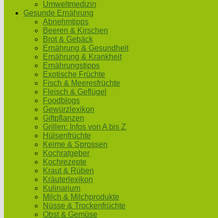
Umweltmedizin
Gesunde Ernährung
Abnehmtipps
Beeren & Kirschen
Brot & Gebäck
Ernährung & Gesundheit
Ernährung & Krankheit
Ernährungstipps
Exotische Früchte
Fisch & Meeresfrüchte
Fleisch & Geflügel
Foodblogs
Gewürzlexikon
Giftpflanzen
Grillen: Infos von A bis Z
Hülsenfrüchte
Keime & Sprossen
Kochratgeber
Kochrezepte
Kraut & Rüben
Kräuterlexikon
Kulinarium
Milch & Milchprodukte
Nüsse & Trockenfrüchte
Obst & Gemüse