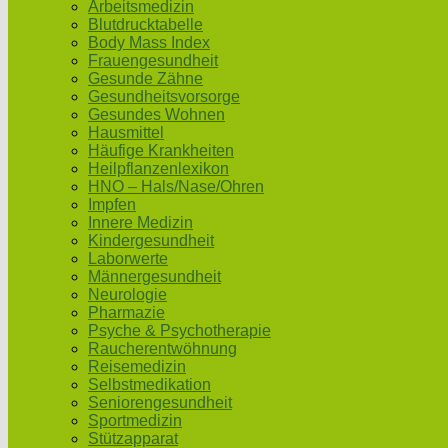
Arbeitsmedizin
Blutdrucktabelle
Body Mass Index
Frauengesundheit
Gesunde Zähne
Gesundheitsvorsorge
Gesundes Wohnen
Hausmittel
Häufige Krankheiten
Heilpflanzenlexikon
HNO – Hals/Nase/Ohren
Impfen
Innere Medizin
Kindergesundheit
Laborwerte
Männergesundheit
Neurologie
Pharmazie
Psyche & Psychotherapie
Raucherentwöhnung
Reisemedizin
Selbstmedikation
Seniorengesundheit
Sportmedizin
Stützapparat