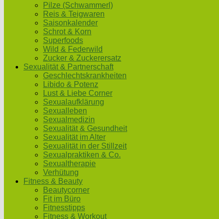
Pilze (Schwammerl)
Reis & Teigwaren
Saisonkalender
Schrot & Korn
Superfoods
Wild & Federwild
Zucker & Zuckerersatz
Sexualität & Partnerschaft
Geschlechtskrankheiten
Libido & Potenz
Lust & Liebe Corner
Sexualaufklärung
Sexualleben
Sexualmedizin
Sexualität & Gesundheit
Sexualität im Alter
Sexualität in der Stillzeit
Sexualpraktiken & Co.
Sexualtherapie
Verhütung
Fitness & Beauty
Beautycorner
Fit im Büro
Fitnesstipps
Fitness & Workout