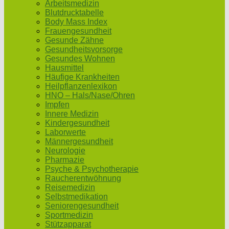
Arbeitsmedizin
Blutdrucktabelle
Body Mass Index
Frauengesundheit
Gesunde Zähne
Gesundheitsvorsorge
Gesundes Wohnen
Hausmittel
Häufige Krankheiten
Heilpflanzenlexikon
HNO – Hals/Nase/Ohren
Impfen
Innere Medizin
Kindergesundheit
Laborwerte
Männergesundheit
Neurologie
Pharmazie
Psyche & Psychotherapie
Raucherentwöhnung
Reisemedizin
Selbstmedikation
Seniorengesundheit
Sportmedizin
Stützapparat