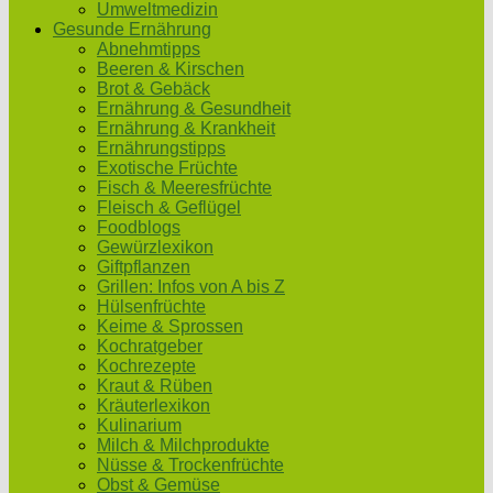
Umweltmedizin
Gesunde Ernährung
Abnehmtipps
Beeren & Kirschen
Brot & Gebäck
Ernährung & Gesundheit
Ernährung & Krankheit
Ernährungstipps
Exotische Früchte
Fisch & Meeresfrüchte
Fleisch & Geflügel
Foodblogs
Gewürzlexikon
Giftpflanzen
Grillen: Infos von A bis Z
Hülsenfrüchte
Keime & Sprossen
Kochratgeber
Kochrezepte
Kraut & Rüben
Kräuterlexikon
Kulinarium
Milch & Milchprodukte
Nüsse & Trockenfrüchte
Obst & Gemüse