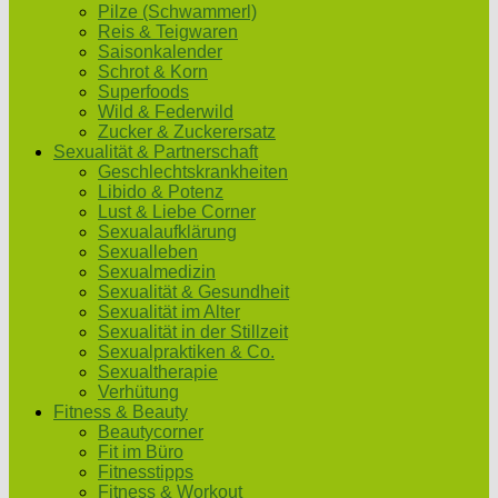
Pilze (Schwammerl)
Reis & Teigwaren
Saisonkalender
Schrot & Korn
Superfoods
Wild & Federwild
Zucker & Zuckerersatz
Sexualität & Partnerschaft
Geschlechtskrankheiten
Libido & Potenz
Lust & Liebe Corner
Sexualaufklärung
Sexualleben
Sexualmedizin
Sexualität & Gesundheit
Sexualität im Alter
Sexualität in der Stillzeit
Sexualpraktiken & Co.
Sexualtherapie
Verhütung
Fitness & Beauty
Beautycorner
Fit im Büro
Fitnesstipps
Fitness & Workout