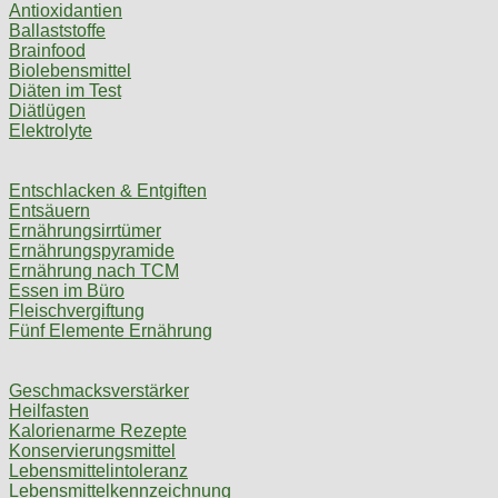
Antioxidantien
Ballaststoffe
Brainfood
Biolebensmittel
Diäten im Test
Diätlügen
Elektrolyte
Entschlacken & Entgiften
Entsäuern
Ernährungsirrtümer
Ernährungspyramide
Ernährung nach TCM
Essen im Büro
Fleischvergiftung
Fünf Elemente Ernährung
Geschmacksverstärker
Heilfasten
Kalorienarme Rezepte
Konservierungsmittel
Lebensmittelintoleranz
Lebensmittelkennzeichnung