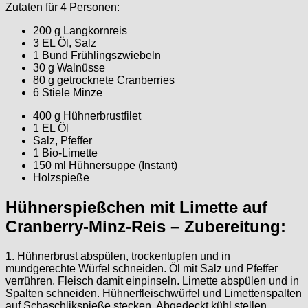
Zutaten für 4 Personen:
200 g Langkornreis
3 EL Öl, Salz
1 Bund Frühlingszwiebeln
30 g Walnüsse
80 g getrocknete Cranberries
6 Stiele Minze
400 g Hühnerbrustfilet
1 EL Öl
Salz, Pfeffer
1 Bio-Limette
150 ml Hühnersuppe (Instant)
Holzspieße
Hühnerspießchen mit Limette auf
Cranberry-Minz-Reis – Zubereitung:
1. Hühnerbrust abspülen, trockentupfen und in
mundgerechte Würfel schneiden. Öl mit Salz und Pfeffer
verrühren. Fleisch damit einpinseln. Limette abspülen und in
Spalten schneiden. Hühnerfleischwürfel und Limettenspalten
auf Schaschlikspieße stecken. Abgedeckt kühl stellen.