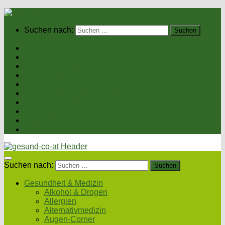
Suchen nach:
Home
Gesundheit & Medizin
Gesunde Ernährung
Unsere Kochrezepte
Unser Magazin
Sexualität & Partnerschaft
Fitness & Beauty
Wellness & Reisen
Eltern & Kind
Podcasts
Suchen nach:
Gesundheit & Medizin
Alkohol & Drogen
Allergien
Alternativmedizin
Augen-Corner