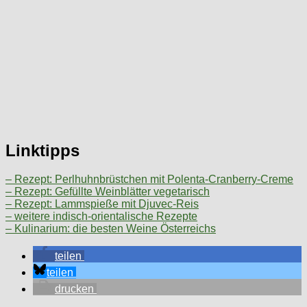
Linktipps
– Rezept: Perlhuhnbrüstchen mit Polenta-Cranberry-Creme
– Rezept: Gefüllte Weinblätter vegetarisch
– Rezept: Lammspieße mit Djuvec-Reis
– weitere indisch-orientalische Rezepte
– Kulinarium: die besten Weine Österreichs
teilen
teilen
drucken