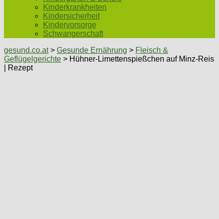
Kinderkrankheiten
Kindersicherheit
Kindervorsorge
Schwangerschaft
gesund.co.at
>
Gesunde Ernährung
>
Fleisch &
Geflügelgerichte
> Hühner-Limettenspießchen auf Minz-Reis
| Rezept