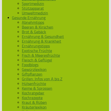
Sportmedizin
Stützapparat
Umweltmedizin
Gesunde Ernährung
Abnehmtipps
Beeren & Kirschen
Brot & Gebäck
Ernährung & Gesundheit
Ernährung & Krankheit
Ernährungstipps
Exotische Früchte
Fisch & Meeresfrüchte
Fleisch & Geflügel
Foodblogs
Gewürzlexikon
Giftpflanzen
Grillen: Infos von A bis Z
Hülsenfrüchte
Keime & Sprossen
Kochratgeber
Kochrezepte
Kraut & Rüben
Kräuterlexikon