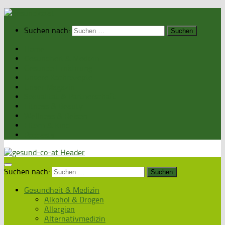
Suchen nach:
Home
Gesundheit & Medizin
Gesunde Ernährung
Unsere Kochrezepte
Unser Magazin
Sexualität & Partnerschaft
Fitness & Beauty
Wellness & Reisen
Eltern & Kind
Podcasts
Suchen nach:
Gesundheit & Medizin
Alkohol & Drogen
Allergien
Alternativmedizin