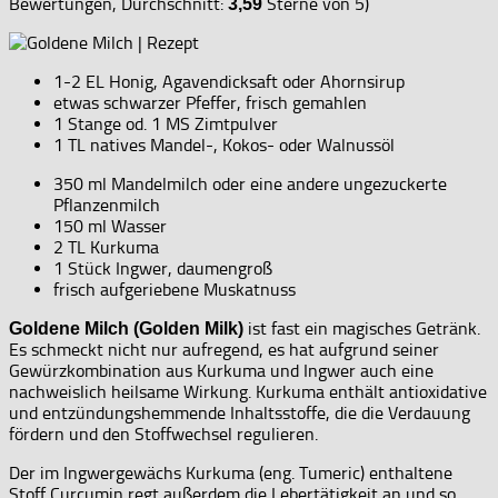
Bewertungen, Durchschnitt:
Sterne von 5)
3,59
1-2 EL Honig, Agavendicksaft oder Ahornsirup
etwas schwarzer Pfeffer, frisch gemahlen
1 Stange od. 1 MS Zimtpulver
1 TL natives Mandel-, Kokos- oder Walnussöl
350 ml Mandelmilch oder eine andere ungezuckerte
Pflanzenmilch
150 ml Wasser
2 TL Kurkuma
1 Stück Ingwer, daumengroß
frisch aufgeriebene Muskatnuss
ist fast ein magisches Getränk.
Goldene Milch (Golden Milk)
Es schmeckt nicht nur aufregend, es hat aufgrund seiner
Gewürzkombination aus Kurkuma und Ingwer auch eine
nachweislich heilsame Wirkung. Kurkuma enthält antioxidative
und entzündungshemmende Inhaltsstoffe, die die Verdauung
fördern und den Stoffwechsel regulieren.
Der im Ingwergewächs Kurkuma (eng. Tumeric) enthaltene
Stoff Curcumin regt außerdem die Lebertätigkeit an und so