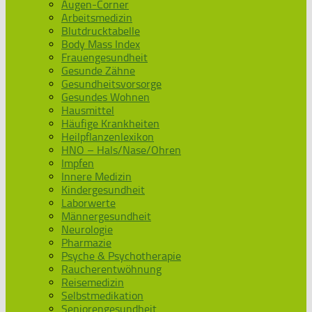
Augen-Corner
Arbeitsmedizin
Blutdrucktabelle
Body Mass Index
Frauengesundheit
Gesunde Zähne
Gesundheitsvorsorge
Gesundes Wohnen
Hausmittel
Häufige Krankheiten
Heilpflanzenlexikon
HNO – Hals/Nase/Ohren
Impfen
Innere Medizin
Kindergesundheit
Laborwerte
Männergesundheit
Neurologie
Pharmazie
Psyche & Psychotherapie
Raucherentwöhnung
Reisemedizin
Selbstmedikation
Seniorengesundheit