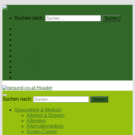
Suchen nach:
Home
Gesundheit & Medizin
Gesunde Ernährung
Unsere Kochrezepte
Unser Magazin
Sexualität & Partnerschaft
Fitness & Beauty
Wellness & Reisen
Eltern & Kind
Podcasts
Suchen nach:
Gesundheit & Medizin
Alkohol & Drogen
Allergien
Alternativmedizin
Augen-Corner