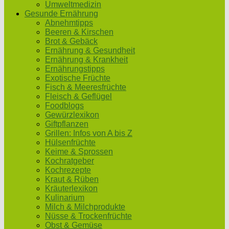
Umweltmedizin
Gesunde Ernährung
Abnehmtipps
Beeren & Kirschen
Brot & Gebäck
Ernährung & Gesundheit
Ernährung & Krankheit
Ernährungstipps
Exotische Früchte
Fisch & Meeresfrüchte
Fleisch & Geflügel
Foodblogs
Gewürzlexikon
Giftpflanzen
Grillen: Infos von A bis Z
Hülsenfrüchte
Keime & Sprossen
Kochratgeber
Kochrezepte
Kraut & Rüben
Kräuterlexikon
Kulinarium
Milch & Milchprodukte
Nüsse & Trockenfrüchte
Obst & Gemüse