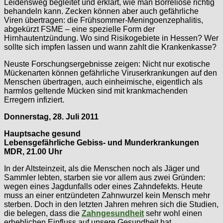
Leidensweg begleitet und erklärt, wie man Borreliose richtig
behandeln kann. Zecken können aber auch gefährliche
Viren übertragen: die Frühsommer-Meningoenzephalitis,
abgekürzt FSME – eine spezielle Form der
Hirnhautentzündung. Wo sind Risikogebiete in Hessen? Wer
sollte sich impfen lassen und wann zahlt die Krankenkasse?
Neuste Forschungsergebnisse zeigen: Nicht nur exotische
Mückenarten können gefährliche Viruserkrankungen auf den
Menschen übertragen, auch einheimische, eigentlich als
harmlos geltende Mücken sind mit krankmachenden
Erregern infiziert.
Donnerstag, 28. Juli 2011
Hauptsache gesund
Lebensgefährliche Gebiss- und Munderkrankungen
MDR, 21.00 Uhr
In der Altsteinzeit, als die Menschen noch als Jäger und
Sammler lebten, starben sie vor allem aus zwei Gründen:
wegen eines Jagdunfalls oder eines Zahndefekts. Heute
muss an einer entzündeten Zahnwurzel kein Mensch mehr
sterben. Doch in den letzten Jahren mehren sich die Studien,
die belegen, dass die
Zahngesundheit
sehr wohl einen
erheblichen Einfluss auf unsere Gesundheit hat.