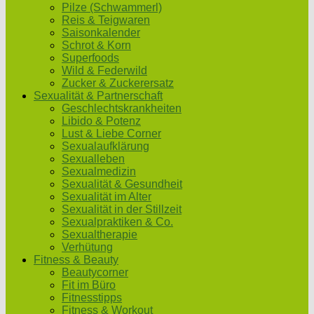
Pilze (Schwammerl)
Reis & Teigwaren
Saisonkalender
Schrot & Korn
Superfoods
Wild & Federwild
Zucker & Zuckerersatz
Sexualität & Partnerschaft
Geschlechtskrankheiten
Libido & Potenz
Lust & Liebe Corner
Sexualaufklärung
Sexualleben
Sexualmedizin
Sexualität & Gesundheit
Sexualität im Alter
Sexualität in der Stillzeit
Sexualpraktiken & Co.
Sexualtherapie
Verhütung
Fitness & Beauty
Beautycorner
Fit im Büro
Fitnesstipps
Fitness & Workout