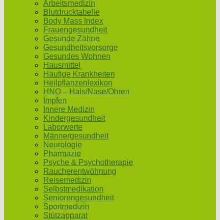
Arbeitsmedizin
Blutdrucktabelle
Body Mass Index
Frauengesundheit
Gesunde Zähne
Gesundheitsvorsorge
Gesundes Wohnen
Hausmittel
Häufige Krankheiten
Heilpflanzenlexikon
HNO – Hals/Nase/Ohren
Impfen
Innere Medizin
Kindergesundheit
Laborwerte
Männergesundheit
Neurologie
Pharmazie
Psyche & Psychotherapie
Raucherentwöhnung
Reisemedizin
Selbstmedikation
Seniorengesundheit
Sportmedizin
Stützapparat