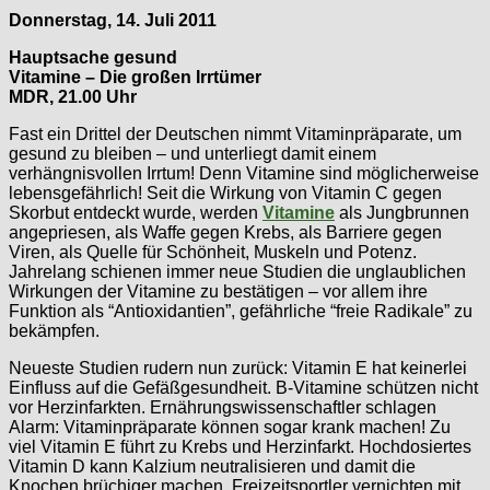
Donnerstag, 14. Juli 2011
Hauptsache gesund
Vitamine – Die großen Irrtümer
MDR, 21.00 Uhr
Fast ein Drittel der Deutschen nimmt Vitaminpräparate, um
gesund zu bleiben – und unterliegt damit einem
verhängnisvollen Irrtum! Denn Vitamine sind möglicherweise
lebensgefährlich! Seit die Wirkung von Vitamin C gegen
Skorbut entdeckt wurde, werden
Vitamine
als Jungbrunnen
angepriesen, als Waffe gegen Krebs, als Barriere gegen
Viren, als Quelle für Schönheit, Muskeln und Potenz.
Jahrelang schienen immer neue Studien die unglaublichen
Wirkungen der Vitamine zu bestätigen – vor allem ihre
Funktion als “Antioxidantien”, gefährliche “freie Radikale” zu
bekämpfen.
Neueste Studien rudern nun zurück: Vitamin E hat keinerlei
Einfluss auf die Gefäßgesundheit. B-Vitamine schützen nicht
vor Herzinfarkten. Ernährungswissenschaftler schlagen
Alarm: Vitaminpräparate können sogar krank machen! Zu
viel Vitamin E führt zu Krebs und Herzinfarkt. Hochdosiertes
Vitamin D kann Kalzium neutralisieren und damit die
Knochen brüchiger machen. Freizeitsportler vernichten mit